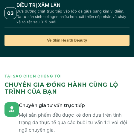
ĐIỀU TRỊ XÂM LẤN
Đưa dưỡng chất trực tiếp vào lớp da giữa bằng kim vi điểm.
03
Da tự sản sinh collagen nhiều hơn, cải thiện nếp nhăn và chảy
xệ rõ rệt sau 3–5 buổi.
Về Skin Health Beauty
TẠI SAO CHỌN CHÚNG TÔI
CHUYÊN GIA ĐỒNG HÀNH CÙNG LỘ
TRÌNH CỦA BẠN
Chuyên gia tư vấn trực tiếp
Mọi sản phẩm đều được kê đơn dựa trên tình
trạng da thực tế qua các buổi tư vấn 1:1 với đội
ngũ chuyên gia.