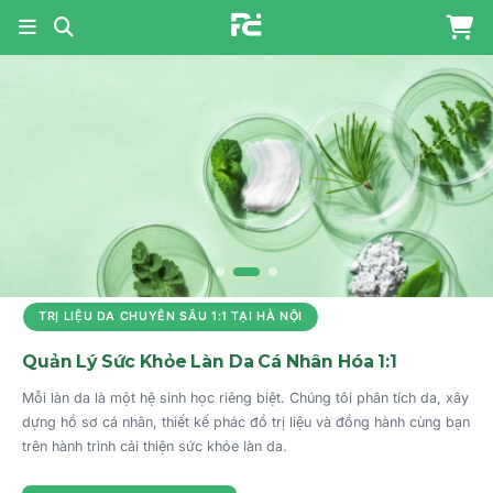
PHARMA COSMETICS - NỀN
TRỊ LIỆU DA CHUYÊN SÂU 1:1 TẠI HÀ NỘI
Quản Lý Sức Khỏe Làn Da Cá Nhân Hóa 1:1
Mỗi làn da là một hệ sinh học riêng biệt. Chúng tôi phân tích da, xây
dựng hồ sơ cá nhân, thiết kế phác đồ trị liệu và đồng hành cùng bạn
trên hành trình cải thiện sức khỏe làn da.