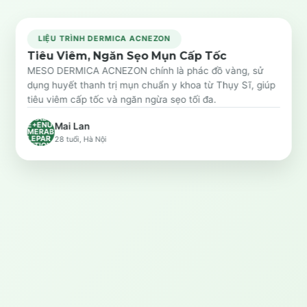
LIỆU TRÌNH DERMICA ACNEZON
Tiêu Viêm, Ngăn Sẹo Mụn Cấp Tốc
Trước
Sau
MESO DERMICA ACNEZON chính là phác đồ vàng, sử
dụng huyết thanh trị mụn chuẩn y khoa từ Thụy Sĩ, giúp
SYSTE
tiêu viêm cấp tốc và ngăn ngừa sẹo tối đa.
M.LINQ
.ENUM
ERABL
E+ENU
Mai Lan
MERAB
LEPAR
28 tuổi, Hà Nội
TITION
`1[SYS
TEM.O
BJECT]