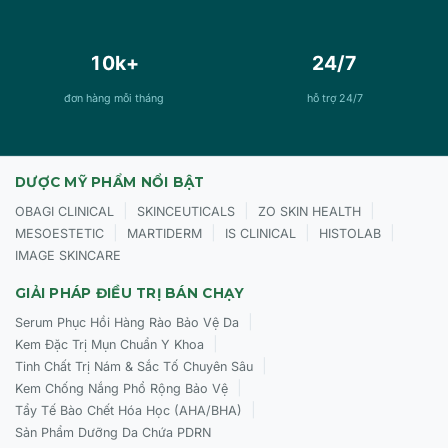
10k+
24/7
đơn hàng mỗi tháng
hỗ trợ 24/7
DƯỢC MỸ PHẨM NỔI BẬT
|
|
|
OBAGI CLINICAL
SKINCEUTICALS
ZO SKIN HEALTH
|
|
|
|
MESOESTETIC
MARTIDERM
IS CLINICAL
HISTOLAB
IMAGE SKINCARE
GIẢI PHÁP ĐIỀU TRỊ BÁN CHẠY
|
Serum Phục Hồi Hàng Rào Bảo Vệ Da
|
Kem Đặc Trị Mụn Chuẩn Y Khoa
|
Tinh Chất Trị Nám & Sắc Tố Chuyên Sâu
|
Kem Chống Nắng Phổ Rộng Bảo Vệ
|
Tẩy Tế Bào Chết Hóa Học (AHA/BHA)
Sản Phẩm Dưỡng Da Chứa PDRN