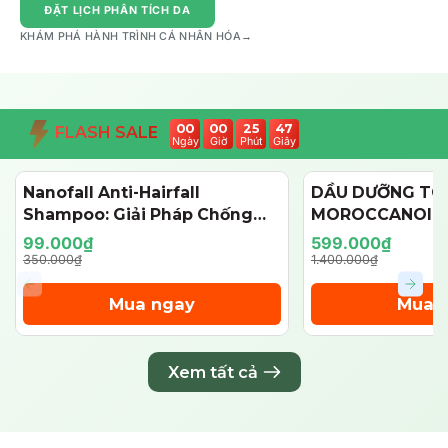
ĐẶT LỊCH PHÂN TÍCH DA
KHÁM PHÁ HÀNH TRÌNH CÁ NHÂN HÓA
→
00
00
25
46
FLASH SALE
Ngày
Giờ
Phút
Giây
Nanofall Anti-Hairfall
DẦU DƯỠNG TÓ
- 72%
- 57%
Shampoo: Giải Pháp Chống
MOROCCANOIL
Rụng & Kích Thích Mọc Tóc
125ML (PHIÊN BẢ
99.000₫
599.000₫
Chuẩn Y Khoa
350.000₫
1.400.000₫
Mua ngay
Mua 
Xem tất cả