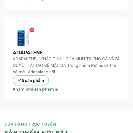
ADAPALENE
ADAPALENE: "KHẮC TINH" CỦA MỤN TRỨNG CÁ VÀ BÍ
QUYẾT TÁI TẠO BỀ MẶT DA Trong nhóm Retinoids thế
hệ mới, Adapalene nổi...
15 sản phẩm
Khám phá sản phẩm
CỬA HÀNG TRỰC TUYẾN
SẢN PHẨM NỔI BẬT