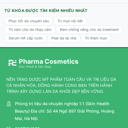
TỪ KHÓA ĐƯỢC TÌM KIẾM NHIỀU NHẤT
Phục hồi da chuyên sâu
Trị mụn nội tiết
Trị nám cho da nhạy cảm
Kem chống nắng cho da treatment
Serum HA cấp nước
Peel da tại nhà
Trị thâm mụn
Pharma Cosmetics
Sức Khoẻ & Sắc Đẹp
NỀN TẢNG DƯỢC MỸ PHẨM TOÀN CẦU VÀ TRỊ LIỆU DA
CÁ NHÂN HÓA, ĐỒNG HÀNH CÙNG BẠN TRÊN HÀNH
TRÌNH XÂY DỰNG LÀN DA KHỎE ĐẸP BỀN VỮNG.
Phòng trị liệu da chuyên nghiệp 1:1 (Skin Health
Beauty) Địa chỉ: Số 44 Ngõ 897 Giải Phóng, Hoàng
Mai, Hà Nội