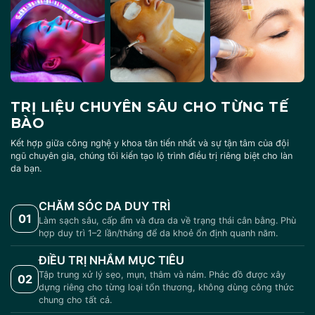
TRỊ LIỆU CHUYÊN SÂU CHO TỪNG TẾ
BÀO
Kết hợp giữa công nghệ y khoa tân tiến nhất và sự tận tâm của đội
ngũ chuyên gia, chúng tôi kiến tạo lộ trình điều trị riêng biệt cho làn
da bạn.
CHĂM SÓC DA DUY TRÌ
01
Làm sạch sâu, cấp ẩm và đưa da về trạng thái cân bằng. Phù
hợp duy trì 1–2 lần/tháng để da khoẻ ổn định quanh năm.
ĐIỀU TRỊ NHẮM MỤC TIÊU
Tập trung xử lý sẹo, mụn, thâm và nám. Phác đồ được xây
02
dựng riêng cho từng loại tổn thương, không dùng công thức
chung cho tất cả.