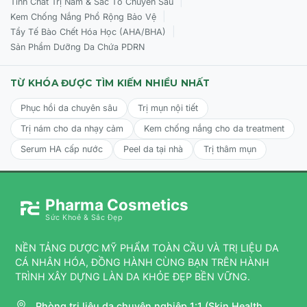
|
Tinh Chất Trị Nám & Sắc Tố Chuyên Sâu
|
Kem Chống Nắng Phổ Rộng Bảo Vệ
|
Tẩy Tế Bào Chết Hóa Học (AHA/BHA)
Đối tượng sử dụng CỦA Obagi Tretinoin 0.05% Gel
Sản Phẩm Dưỡng Da Chứa PDRN
TỪ KHÓA ĐƯỢC TÌM KIẾM NHIỀU NHẤT
Phục hồi da chuyên sâu
Trị mụn nội tiết
Trị nám cho da nhạy cảm
Kem chống nắng cho da treatment
Serum HA cấp nước
Peel da tại nhà
Trị thâm mụn
Pharma Cosmetics
Sức Khoẻ & Sắc Đẹp
Người có làn da dầu, da hỗn hợp thiên dầu đang gặp các
khuyết điểm về mụn trứng cá hoặc bít tắc lỗ chân lông.
NỀN TẢNG DƯỢC MỸ PHẨM TOÀN CẦU VÀ TRỊ LIỆU DA
CÁ NHÂN HÓA, ĐỒNG HÀNH CÙNG BẠN TRÊN HÀNH
Làn da xuất hiện các dấu hiệu lão hóa sớm, bề mặt sần
TRÌNH XÂY DỰNG LÀN DA KHỎE ĐẸP BỀN VỮNG.
sùi, thô ráp hoặc có nếp nhăn nông.
Lưu ý:
Sản phẩm thuộc dòng chăm sóc chuyên sâu, nên
Phòng trị liệu da chuyên nghiệp 1:1 (Skin Health