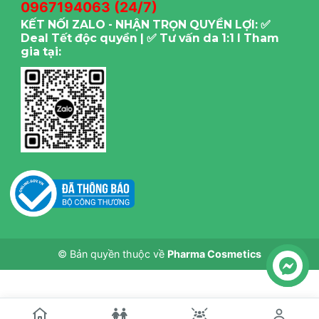
0967194063 (24/7)
kem chống nắng phổ rộng vào ban ngày.
KẾT NỐI ZALO - NHẬN TRỌN QUYỀN LỢI: ✅
Deal Tết độc quyền | ✅ Tư vấn da 1:1 I Tham
gia tại:
© Bản quyền thuộc về
Pharma Cosmetics