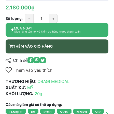
2.180.000₫
Số lượng:
-
+
MUA NGAY
Giao hàng tận nơi và kiểm tra hàng trước thanh toán
THÊM VÀO GIỎ HÀNG
Chia sẻ
Thêm vào yêu thích
THƯƠNG HIỆU
:
OBAGI MEDICAL
XUẤT XỨ
:
MỸ
KHỐI LƯỢNG:
20g
Các mã giảm giá có thể áp dụng:
LAMQUE
69
PC10
VV15
MM20
VIP