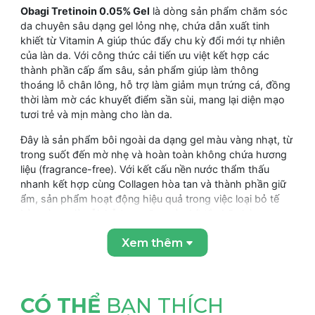
Obagi Tretinoin 0.05% Gel
là dòng sản phẩm chăm sóc
da chuyên sâu dạng gel lỏng nhẹ, chứa dẫn xuất tinh
khiết từ Vitamin A giúp thúc đẩy chu kỳ đổi mới tự nhiên
của làn da. Với công thức cải tiến ưu việt kết hợp các
thành phần cấp ẩm sâu, sản phẩm giúp làm thông
thoáng lỗ chân lông, hỗ trợ làm giảm mụn trứng cá, đồng
thời làm mờ các khuyết điểm sần sùi, mang lại diện mạo
tươi trẻ và mịn màng cho làn da.
Đây là sản phẩm bôi ngoài da dạng gel màu vàng nhạt, từ
trong suốt đến mờ nhẹ và hoàn toàn không chứa hương
liệu (fragrance-free). Với kết cấu nền nước thẩm thấu
nhanh kết hợp cùng Collagen hòa tan và thành phần giữ
ẩm, sản phẩm hoạt động hiệu quả trong việc loại bỏ tế
bào sừng già cỗi, hỗ trợ ngăn ngừa bít tắc bã nhờn –
nguyên nhân chính gây ra các loại mụn, đồng thời hạn
Xem thêm
chế tối đa cảm giác khô căng so với dạng kem thông
thường.
CÓ THỂ
BẠN THÍCH
ƯU ĐIỂM NỔI BẬT