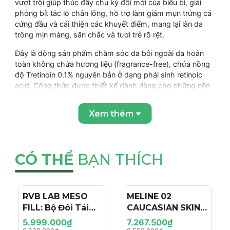
vượt trội giúp thúc đẩy chu kỳ đổi mới của biểu bì, giải
phóng bít tắc lỗ chân lông, hỗ trợ làm giảm mụn trứng cá
cứng đầu và cải thiện các khuyết điểm, mang lại làn da
trông mịn màng, săn chắc và tươi trẻ rõ rệt.
Đây là dòng sản phẩm chăm sóc da bôi ngoài da hoàn
toàn không chứa hương liệu (fragrance-free), chứa nồng
độ Tretinoin 0.1% nguyên bản ở dạng phái sinh retinoic
acid. Công thức được thiết kế dành riêng cho những nền
da đã có kinh nghiệm sử dụng retinoids, hoạt động bằng
cách loại bỏ nhanh chóng lớp tế bào chết sần sùi, hỗ trợ
Xem thêm
kiểm soát bã nhờn và làm mờ các dấu hiệu tuổi tác trên
da.
CÓ THỂ
BẠN THÍCH
ƯU ĐIỂM NỔI BẬT
Nồng độ tối đa cho hiệu quả vượt trội:
Hàm lượng
Tretinoin 0.1% giúp đẩy nhanh tối đa quá trình cải thiện
RVB LAB MESO
- 4%
MELINE 02
- 15%
khuyết điểm bề mặt đối với những làn da kháng trị hoặc
FILL: Bộ Đôi Tái
CAUCASIAN SKIN
đã quen với nồng độ thấp.
Tạo & Nâng Cơ
DAY/NIGHT / BỘ
5.999.000₫
7.267.500₫