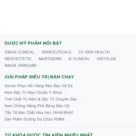
Thúc đẩy quá trình bong tróc và loại bỏ các tế bào sừng
già cỗi, giúp da trông tươi trẻ, láng mịn và đều màu hơn.
Làm mờ nhanh chóng các vết thâm sau mụn, hỗ trợ cải
thiện tình trạng sạm da, xỉn màu.
Hỗ trợ làm mờ các nếp nhăn li ti trên khuôn mặt, cải thiện
DƯỢC MỸ PHẨM NỔI BẬT
cấu trúc biểu bì cho làn da săn chắc.
|
|
|
OBAGI CLINICAL
SKINCEUTICALS
ZO SKIN HEALTH
|
|
|
|
MESOESTETIC
MARTIDERM
IS CLINICAL
HISTOLAB
IMAGE SKINCARE
Đối tượng sử dụng CỦA Obagi Tretinoin 0.1% Cream
GIẢI PHÁP ĐIỀU TRỊ BÁN CHẠY
|
Serum Phục Hồi Hàng Rào Bảo Vệ Da
|
Kem Đặc Trị Mụn Chuẩn Y Khoa
|
Tinh Chất Trị Nám & Sắc Tố Chuyên Sâu
|
Kem Chống Nắng Phổ Rộng Bảo Vệ
|
Tẩy Tế Bào Chết Hóa Học (AHA/BHA)
Sản Phẩm Dưỡng Da Chứa PDRN
TỪ KHÓA ĐƯỢC TÌM KIẾM NHIỀU NHẤT