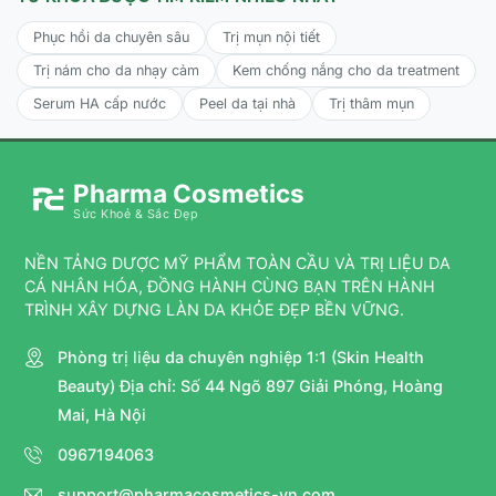
Phục hồi da chuyên sâu
Trị mụn nội tiết
Người sở hữu làn da dầu, da hỗn hợp đang gặp khuyết
điểm về mụn trứng cá, bít tắc lỗ chân lông nặng.
Trị nám cho da nhạy cảm
Kem chống nắng cho da treatment
Serum HA cấp nước
Peel da tại nhà
Trị thâm mụn
Làn da xuất hiện các dấu hiệu lão hóa, bề mặt sần sùi, thô
ráp, có nhiều nếp nhăn và kém bằng phẳng.
Người có nền da khỏe, đã từng sử dụng qua các dòng
Pharma Cosmetics
retinol hoặc tretinoin nồng độ thấp (như 0.025% hoặc
0.05%) và muốn nâng cấp lên nồng độ cao hơn.
Sức Khoẻ & Sắc Đẹp
Lưu ý:
Sản phẩm nên được sử dụng dưới sự tham vấn và
NỀN TẢNG DƯỢC MỸ PHẨM TOÀN CẦU VÀ TRỊ LIỆU DA
hướng dẫn của chuyên gia da liễu. Tuyệt đối không dùng
CÁ NHÂN HÓA, ĐỒNG HÀNH CÙNG BẠN TRÊN HÀNH
cho phụ nữ mang thai hoặc đang cho con bú.
TRÌNH XÂY DỰNG LÀN DA KHỎE ĐẸP BỀN VỮNG.
Phòng trị liệu da chuyên nghiệp 1:1 (Skin Health
Cách sử dụng CỦA Obagi Tretinoin 0.1% Cream
Beauty) Địa chỉ: Số 44 Ngõ 897 Giải Phóng, Hoàng
Mai, Hà Nội
Bước 1:
Rửa mặt thật sạch bằng sữa rửa mặt dịu nhẹ, lau
khô và đợi từ 20 - 30 phút để đảm bảo bề mặt da hoàn
0967194063
toàn khô ráo trước khi bôi sản phẩm.
support@pharmacosmetics-vn.com