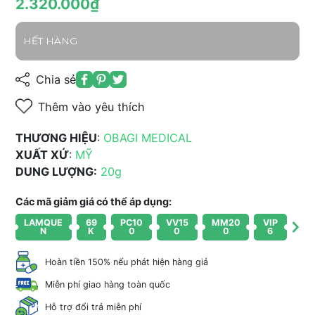
2.320.000₫
HẾT HÀNG
Chia sẻ
Thêm vào yêu thích
THƯƠNG HIỆU
:
OBAGI MEDICAL
XUẤT XỨ
:
MỸ
DUNG LƯỢNG:
20g
Các mã giảm giá có thể áp dụng:
LAMQUE
69
PC10
VV15
MM20
VIP
N
K
0
0
0
6
Hoàn tiền 150% nếu phát hiện hàng giả
Miễn phí giao hàng toàn quốc
Hỗ trợ đổi trả miễn phí