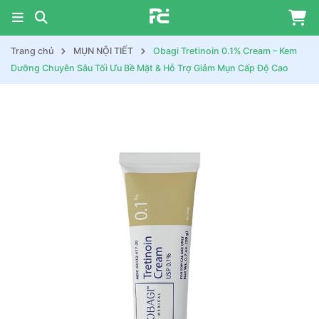
Trang chủ
MỤN NỘI TIẾT
Obagi Tretinoin 0.1% Cream – Kem
Dưỡng Chuyên Sâu Tối Ưu Bề Mặt & Hỗ Trợ Giảm Mụn Cấp Độ Cao