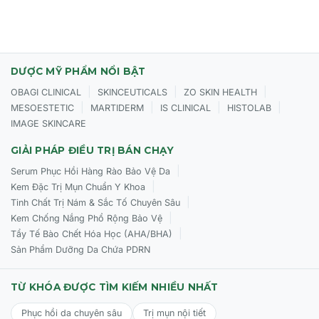
Cách sử dụng CỦA Purlés Exotic Smoothie
Sử dụng sau khi tắm (khi da còn hơi ẩm để dưỡng chất
DƯỢC MỸ PHẨM NỔI BẬT
thấm tốt nhất).
|
|
|
OBAGI CLINICAL
SKINCEUTICALS
ZO SKIN HEALTH
|
|
|
|
MESOESTETIC
MARTIDERM
IS CLINICAL
HISTOLAB
Lấy một lượng kem vừa đủ thoa đều lên toàn bộ cơ thể.
IMAGE SKINCARE
Massage nhẹ nhàng theo chuyển động tròn, tập trung
vào các vùng da khô như khuỷu tay, đầu gối.
GIẢI PHÁP ĐIỀU TRỊ BÁN CHẠY
|
Serum Phục Hồi Hàng Rào Bảo Vệ Da
Sử dụng hàng ngày để sở hữu làn da mịn màng như lụa.
|
Kem Đặc Trị Mụn Chuẩn Y Khoa
|
Tinh Chất Trị Nám & Sắc Tố Chuyên Sâu
|
Kem Chống Nắng Phổ Rộng Bảo Vệ
|
Tẩy Tế Bào Chết Hóa Học (AHA/BHA)
Sản Phẩm Dưỡng Da Chứa PDRN
TỪ KHÓA ĐƯỢC TÌM KIẾM NHIỀU NHẤT
Phục hồi da chuyên sâu
Trị mụn nội tiết