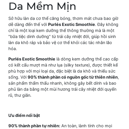
Da Mềm Mịn
Sở hữu làn da cơ thể căng bóng, thơm mát chưa bao giờ
dễ dàng đến thế với
Purlés Exotic Smoothie
. Đây không
chỉ là một loại kem dưỡng thể thông thường mà là một
"bữa tiệc dinh dưỡng" từ trái cây nhiệt đới, giúp hồi sinh
làn da khô ráp và bảo vệ cơ thể khỏi các tác nhân lão
hóa.
Purlés Exotic Smoothie
là dòng kem dưỡng thể cao cấp
có kết cấu mượt mà như lụa (silky texture), được thiết kế
phù hợp với mọi loại da, đặc biệt là da khô và thiếu sức
sống. Với
90% thành phần có nguồn gốc từ thiên nhiên
,
sản phẩm thẩm thấu nhanh, không gây bết dính và bao
phủ làn da bằng một mùi hương trái cây nhiệt đới quyến
rũ, thư giãn.
Ưu điểm nổi bật
90% thành phần tự nhiên:
An toàn, lành tính cho mọi