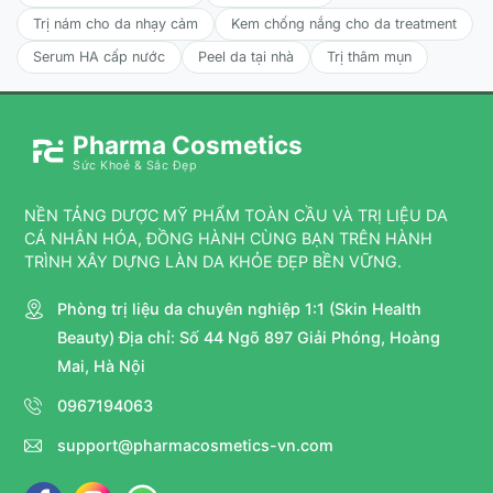
Trị nám cho da nhạy cảm
Kem chống nắng cho da treatment
Serum HA cấp nước
Peel da tại nhà
Trị thâm mụn
Pharma Cosmetics
Sức Khoẻ & Sắc Đẹp
NỀN TẢNG DƯỢC MỸ PHẨM TOÀN CẦU VÀ TRỊ LIỆU DA
CÁ NHÂN HÓA, ĐỒNG HÀNH CÙNG BẠN TRÊN HÀNH
TRÌNH XÂY DỰNG LÀN DA KHỎE ĐẸP BỀN VỮNG.
Phòng trị liệu da chuyên nghiệp 1:1 (Skin Health
Beauty) Địa chỉ: Số 44 Ngõ 897 Giải Phóng, Hoàng
Mai, Hà Nội
0967194063
support@pharmacosmetics-vn.com