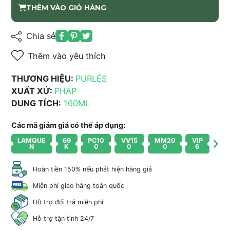
THÊM VÀO GIỎ HÀNG
Chia sẻ
Thêm vào yêu thích
THƯƠNG HIỆU:
PURLÉS
XUẤT XỨ:
PHÁP
DUNG TÍCH:
160ML
Các mã giảm giá có thể áp dụng:
LAMQUE
69
PC10
VV15
MM20
VIP
N
K
0
0
0
6
Hoàn tiền 150% nếu phát hiện hàng giả
Miễn phí giao hàng toàn quốc
Hỗ trợ đổi trả miễn phí
Hỗ trợ tận tình 24/7