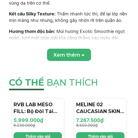
vùng da trên cơ thể.
Kết cấu Silky Texture:
Thấm nhanh tức thì, để lại lớp nền
mịn màng như nhung, không gây nhờn rít trên quần áo.
Hương thơm độc bản:
Mùi hương Exotic Smoothie ngọt
ngào, tươi mát giúp giải tỏa căng thẳng sau ngày dài.
Chống oxy hóa mạnh mẽ:
Bảo vệ da khỏi các gốc tự do,
Xem thêm
ngăn ngừa các dấu hiệu lão hóa sớm trên cơ thể.
THÀNH PHẦN VÀ CÔNG DỤNG CỦA Purlés Exotic
CÓ THỂ
BẠN THÍCH
Smoothie
Thành phần chính
RVB LAB MESO
- 4%
MELINE 02
- 15%
Nước ép Kiwi (Kiwi Fruit Water):
Cung cấp độ ẩm dồi
FILL: Bộ Đôi Tái
CAUCASIAN SKIN
dào và bảo vệ da khỏi các gốc tự do.
Tạo & Nâng Cơ
DAY/NIGHT / BỘ
5.999.000₫
7.267.500₫
Chiết xuất Xoài (Mango Extract):
Giàu vitamin giúp tái
Chuyên Sâu - Hiệu
ĐÔI TRỊ NÁM
6.230.000₫
8.550.000₫
tạo tế bào, làm sáng da và bảo vệ các mạch máu dưới
Ứng "Filler + Botox
NGÀY/ĐÊM, SÁNG
da.
Thêm vào giỏ
Thêm vào giỏ