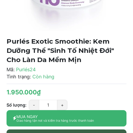
Purlés Exotic Smoothie: Kem
Dưỡng Thể "Sinh Tố Nhiệt Đới"
Cho Làn Da Mềm Mịn
Mã:
Purlés24
Tình trạng:
Còn hàng
1.950.000₫
Số lượng:
-
+
MUA NGAY
Giao hàng tận nơi và kiểm tra hàng trước thanh toán