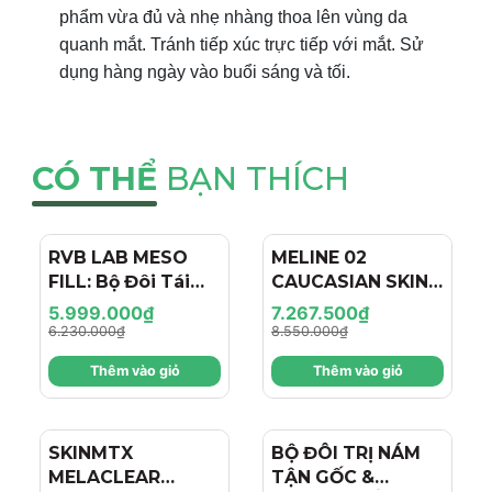
phẩm vừa đủ và nhẹ nhàng thoa lên vùng da
quanh mắt. Tránh tiếp xúc trực tiếp với mắt. Sử
dụng hàng ngày vào buổi sáng và tối.
CÓ THỂ
BẠN THÍCH
RVB LAB MESO
- 4%
MELINE 02
- 15%
FILL: Bộ Đôi Tái
CAUCASIAN SKIN
Tạo & Nâng Cơ
DAY/NIGHT / BỘ
5.999.000₫
7.267.500₫
Chuyên Sâu - Hiệu
ĐÔI TRỊ NÁM
6.230.000₫
8.550.000₫
Ứng "Filler + Botox
NGÀY/ĐÊM, SÁNG
Thêm vào giỏ
Thêm vào giỏ
Like" Cho Làn Da
DA, TRẺ HÓA VÀ
Trẻ Hóa
CĂNG BÓNG
SKINMTX
- 15%
BỘ ĐÔI TRỊ NÁM
MELACLEAR
TẬN GỐC &