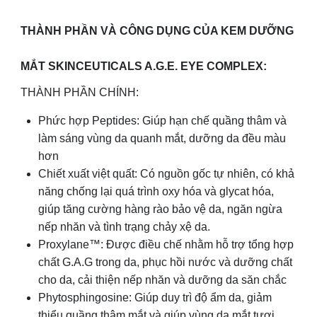
THÀNH PHẦN VÀ CÔNG DỤNG CỦA KEM DƯỠNG
MẮT SKINCEUTICALS A.G.E. EYE COMPLEX:
THÀNH PHẦN CHÍNH:
Phức hợp Peptides: Giúp hạn chế quầng thâm và
làm sáng vùng da quanh mắt, dưỡng da đều màu
hơn
Chiết xuất việt quất: Có nguồn gốc tự nhiên, có khả
năng chống lại quá trình oxy hóa và glycat hóa,
giúp tăng cường hàng rào bảo vệ da, ngăn ngừa
nếp nhăn và tình trạng chảy xệ da.
Proxylane™: Được điều chế nhằm hỗ trợ tổng hợp
chất G.A.G trong da, phục hồi nước và dưỡng chất
cho da, cải thiện nếp nhăn và dưỡng da săn chắc
Phytosphingosine: Giúp duy trì độ ẩm da, giảm
thiểu quầng thâm mắt và giúp vùng da mắt tươi