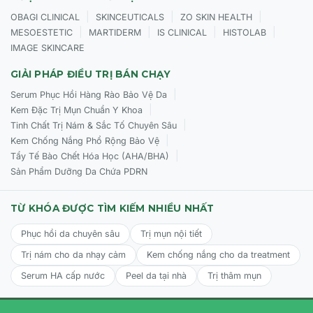
|
|
|
OBAGI CLINICAL
SKINCEUTICALS
ZO SKIN HEALTH
|
|
|
|
MESOESTETIC
MARTIDERM
IS CLINICAL
HISTOLAB
IMAGE SKINCARE
GIẢI PHÁP ĐIỀU TRỊ BÁN CHẠY
|
Serum Phục Hồi Hàng Rào Bảo Vệ Da
|
Kem Đặc Trị Mụn Chuẩn Y Khoa
|
Tinh Chất Trị Nám & Sắc Tố Chuyên Sâu
|
Kem Chống Nắng Phổ Rộng Bảo Vệ
|
Tẩy Tế Bào Chết Hóa Học (AHA/BHA)
Sản Phẩm Dưỡng Da Chứa PDRN
TỪ KHÓA ĐƯỢC TÌM KIẾM NHIỀU NHẤT
Phục hồi da chuyên sâu
Trị mụn nội tiết
Trị nám cho da nhạy cảm
Kem chống nắng cho da treatment
Serum HA cấp nước
Peel da tại nhà
Trị thâm mụn