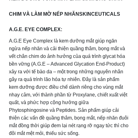
CHIM VÀ LÀM MỜ NẾP NHĂNSKINCEUTICALS
A.G.E. EYE COMPLEX:
A.G.E Eye Complex là kem dưỡng mắt giúp ngăn
ngừa nếp nhăn và cải thiện quầng thâm, bọng mắt và
vết chân chim do ảnh hưởng của quá trình glycat hóa
bền vững (A.G.E – Advanced Glycation End-Product)
xảy ra với tế bào da – một trong những nguyên nhân
gây ra quá trình lão hóa tự nhiên. Đây là sản phẩm
kem dưỡng được điều chế dành riêng cho vùng mắt
nhạy cảm, với thành phần từ Proxylane, chiết xuất việt
quất, và phức hợp cộng hưởng giữa
Phytosphingosine và Peptides. Sản phẩm giúp cải
thiện các vấn đề quầng thâm, bọng mắt, nếp nhăn đuôi
mắt đồng thời giúp đem lại nét rạng rỡ ngay tức thì cho
đôi mắt mệt mỏi, thiếu sức sống.