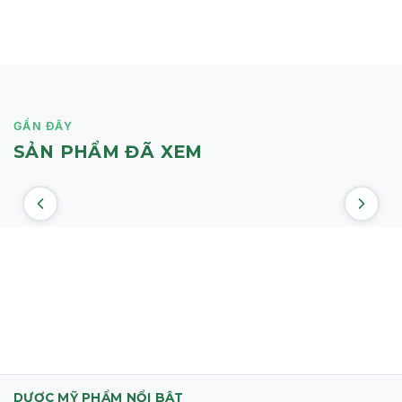
GẦN ĐÂY
SẢN PHẨM ĐÃ XEM
DƯỢC MỸ PHẨM NỔI BẬT