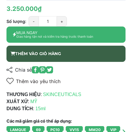
3.250.000₫
Số lượng:
-
+
MUA NGAY
Giao hàng tận nơi và kiểm tra hàng trước thanh toán
THÊM VÀO GIỎ HÀNG
Chia sẻ
Thêm vào yêu thích
THƯƠNG HIỆU
:
SKINCEUTICALS
XUẤT XỨ
:
MỸ
DUNG TÍCH
:
15ml
Các mã giảm giá có thể áp dụng:
LAMQUE
69
PC10
VV15
MM20
VIP