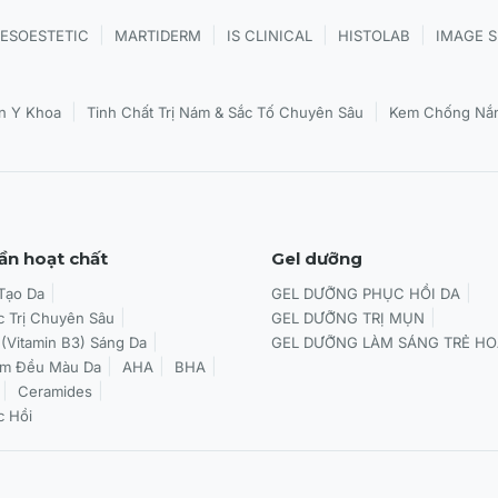
|
|
|
|
ESOESTETIC
MARTIDERM
IS CLINICAL
HISTOLAB
IMAGE 
|
|
n Y Khoa
Tinh Chất Trị Nám & Sắc Tố Chuyên Sâu
Kem Chống Nắn
ần hoạt chất
Gel dưỡng
 Tạo Da
GEL DƯỠNG PHỤC HỒI DA
c Trị Chuyên Sâu
GEL DƯỠNG TRỊ MỤN
 (Vitamin B3) Sáng Da
GEL DƯỠNG LÀM SÁNG TRẺ HO
àm Đều Màu Da
AHA
BHA
Ceramides
c Hồi