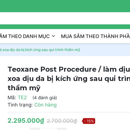
Trị Liệu Da Cá Nhân Hóa
ẮM THEO DANH MỤC
MUA SẮM THEO THÀNH PH
 xoa dịu da bị kích ứng sau qui trình thẩm mỹ
Teoxane Post Procedure / làm dịu
xoa dịu da bị kích ứng sau qui trì
thẩm mỹ
Mã:
TE2
(4 đánh giá)
Tình trạng:
Còn hàng
2.295.000₫
2.700.000₫
- 15%