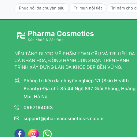
Phục hồi da chuyên sâu
Trị mụn nội tiết
Trị nám cho 
Pharma Cosmetics
Sức Khoẻ & Sắc Đẹp
NỀN TẢNG DƯỢC MỸ PHẨM TOÀN CẦU VÀ TRỊ LIỆU DA
CÁ NHÂN HÓA, ĐỒNG HÀNH CÙNG BẠN TRÊN HÀNH
TRÌNH XÂY DỰNG LÀN DA KHỎE ĐẸP BỀN VỮNG.
Phòng trị liệu da chuyên nghiệp 1:1 (Skin Health
Beauty) Địa chỉ: Số 44 Ngõ 897 Giải Phóng, Hoàng
Mai, Hà Nội
0967194063
support@pharmacosmetics-vn.com