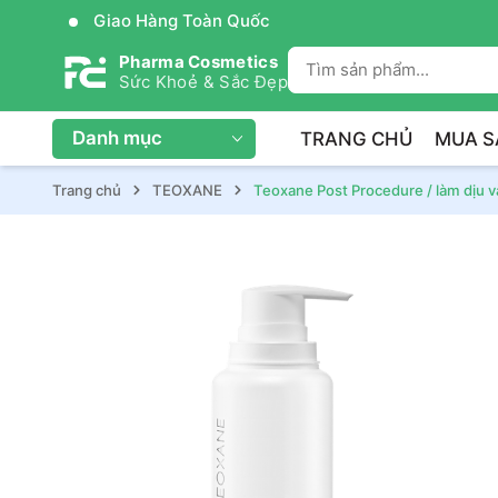
Giao Hàng Toàn Quốc
Pharma Cosmetics
Sức Khoẻ & Sắc Đẹp
Danh mục
TRANG CHỦ
MUA S
Trang chủ
TEOXANE
Teoxane Post Procedure / làm dịu và