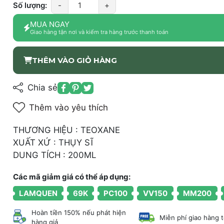
Số lượng:
-
+
MUA NGAY
Giao hàng tận nơi và kiểm tra hàng trước thanh toán
THÊM VÀO GIỎ HÀNG
Chia sẻ
Thêm vào yêu thích
THƯƠNG HIỆU : TEOXANE
XUẤT XỨ : THỤY SĨ
DUNG TÍCH : 200ML
Các mã giảm giá có thể áp dụng:
LAMQUEN
69K
PC100
VV150
MM200
Hoàn tiền 150% nếu phát hiện
Miễn phí giao hàng 
hàng giả