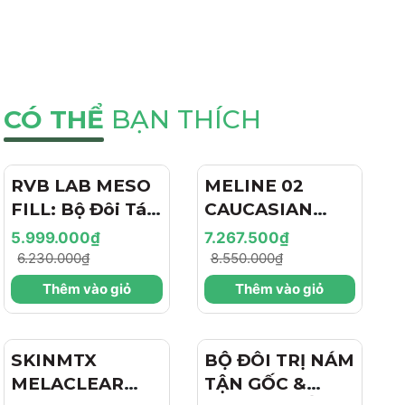
CÓ THỂ
BẠN THÍCH
RVB LAB MESO
- 4%
MELINE 02
- 15%
FILL: Bộ Đôi Tái
CAUCASIAN
Tạo & Nâng Cơ
SKIN
5.999.000₫
7.267.500₫
Chuyên Sâu -
DAY/NIGHT / BỘ
6.230.000₫
8.550.000₫
Hiệu Ứng "Filler
ĐÔI TRỊ NÁM
Thêm vào giỏ
Thêm vào giỏ
+ Botox Like"
NGÀY/ĐÊM,
Cho Làn Da Trẻ
SÁNG DA, TRẺ
Hóa
HÓA VÀ CĂNG
SKINMTX
- 15%
BỘ ĐÔI TRỊ NÁM
BÓNG
MELACLEAR
TẬN GỐC &