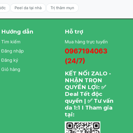
ước
Peel da tại nhà
Trị thâm mụn
Hướng dẫn
Hỗ trợ
Tìm kiếm
Mua hàng trực tuyến
0967194063
Đăng nhập
(24/7)
Đăng ký
Giỏ hàng
KẾT NỐI ZALO -
NHẬN TRỌN
QUYỀN LỢI: ✅
Deal Tết độc
quyền | ✅ Tư vấn
da 1:1 I Tham gia
tại: