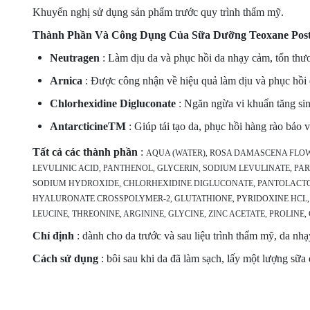
Khuyến nghị sử dụng sản phẩm trước quy trình thẩm mỹ.
Thành Phần Và Công Dụng Của Sữa Dưỡng Teoxane Post
Neutragen
: Làm dịu da và phục hồi da nhạy cảm, tổn thư
Arnica
: Được công nhận về hiệu quả làm dịu và phục hồi 
Chlorhexidine Digluconate
: Ngăn ngừa vi khuẩn tăng sin
AntarcticineTM
: Giúp tái tạo da, phục hồi hàng rào bảo v
Tất cả các thành phần
:
AQUA (WATER), ROSA DAMASCENA FLOWE
LEVULINIC ACID, PANTHENOL, GLYCERIN, SODIUM LEVULINATE, P
SODIUM HYDROXIDE, CHLORHEXIDINE DIGLUCONATE, PANTOLACTO
HYALURONATE CROSSPOLYMER-2, GLUTATHIONE, PYRIDOXINE HCL, TH
LEUCINE, THREONINE, ARGININE, GLYCINE, ZINC ACETATE, PROLINE,
Chỉ định
: dành cho da trước và sau liệu trình thẩm mỹ, da nh
Cách sử dụng
: bôi sau khi da đã làm sạch, lấy một lượng sữa