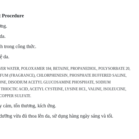
 Procedure
ơng.
da.
h trong công thức.
ệ da.
R WATER, POLOXAMER 184, BETAINE, PROPANEDIOL, POLYSORBATE 20,
ARFUM (FRAGRANCE), CHLORPHENESIN, PHOSPHATE BUFFERED SALINE,
NE, DISODIUM ACETYL GLUCOSAMINE PHOSPHATE, SODIUM
IOCTIC ACID, ACETYL CYSTEINE, LYSINE HCL, VALINE, ISOLEUCINE,
 COPPER SULFATE.
ạy cảm, tổn thương, kích ứng.
 dưỡng vừa đủ thoa lên da, sử dụng hàng ngày sáng và tối.