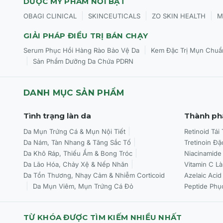
DƯỢC MỸ PHẨM NỔI BẬT
|
|
|
OBAGI CLINICAL
SKINCEUTICALS
ZO SKIN HEALTH
M
GIẢI PHÁP ĐIỀU TRỊ BÁN CHẠY
|
Serum Phục Hồi Hàng Rào Bảo Vệ Da
Kem Đặc Trị Mụn Chuẩ
|
Sản Phẩm Dưỡng Da Chứa PDRN
DANH MỤC SẢN PHẨM
Tình trạng làn da
Thành ph
Da Mụn Trứng Cá & Mụn Nội Tiết
Retinoid Tái
Da Nám, Tàn Nhang & Tăng Sắc Tố
Tretinoin Đặ
Da Khô Ráp, Thiếu Ẩm & Bong Tróc
Niacinamide
Da Lão Hóa, Chảy Xệ & Nếp Nhăn
Vitamin C L
Da Tổn Thương, Nhạy Cảm & Nhiễm Corticoid
Azelaic Acid
Da Mụn Viêm, Mụn Trứng Cá Đỏ
Peptide Phụ
TỪ KHÓA ĐƯỢC TÌM KIẾM NHIỀU NHẤT