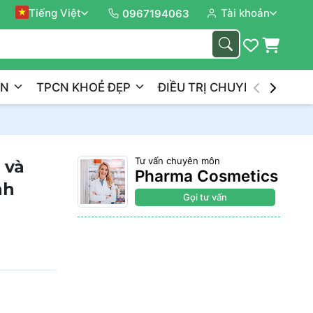
Tiếng Việt
Tài khoản
Đồng 
0967194063
ẦN
TPCN KHOẺ ĐẸP
ĐIỀU TRỊ CHUYÊN NGHIỆP
Tư vấn chuyên môn
 và
Pharma Cosmetics
nh
Gọi tư vấn