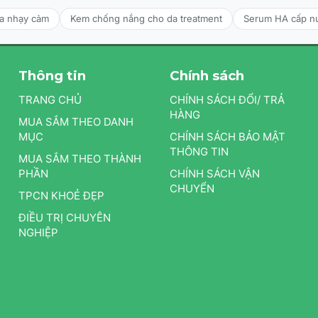
da nhạy cảm
Kem chống nắng cho da treatment
Serum HA cấp n
Thông tin
Chính sách
TRANG CHỦ
CHÍNH SÁCH ĐỔI/ TRẢ
HÀNG
MUA SẮM THEO DANH
MỤC
CHÍNH SÁCH BẢO MẬT
THÔNG TIN
MUA SẮM THEO THÀNH
PHẦN
CHÍNH SÁCH VẬN
CHUYỂN
TPCN KHOẺ ĐẸP
ĐIỀU TRỊ CHUYÊN
NGHIỆP