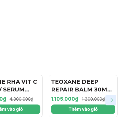
E RHA VIT C
- 15%
TEOXANE DEEP
- 15%
T
/ SERUM
REPAIR BALM 30ML /
Fi
ẨM, LÀM
KEM DƯỠNG PHỤC
X
00₫
1.105.000₫
2.
4.000.000₫
1.300.000₫
À TRẺ HÓA
HỒI CHO DA NHẠY
D
êm vào giỏ
Thêm vào giỏ
CẢM
H