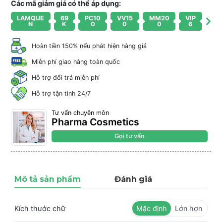
Các mã giảm giá có thể áp dụng:
LAMQUE
69
PC10
VV15
MM20
VIP
N
K
0
0
0
6
Hoàn tiền 150% nếu phát hiện hàng giả
Miễn phí giao hàng toàn quốc
Hỗ trợ đổi trả miễn phí
Hỗ trợ tận tình 24/7
Tư vấn chuyên môn
Pharma Cosmetics
Gọi tư vấn
Mô tả sản phẩm
Đánh giá
Kích thước chữ
Mặc định
Lớn hơn