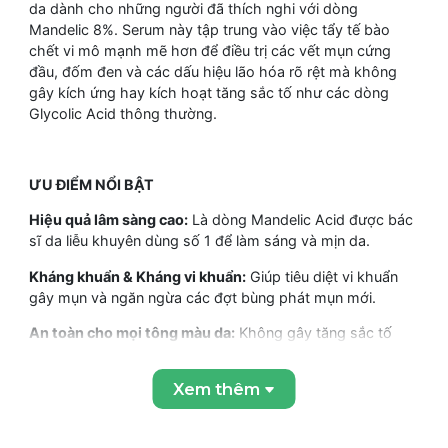
da dành cho những người đã thích nghi với dòng
Mandelic 8%. Serum này tập trung vào việc tẩy tế bào
chết vi mô mạnh mẽ hơn để điều trị các vết mụn cứng
đầu, đốm đen và các dấu hiệu lão hóa rõ rệt mà không
gây kích ứng hay kích hoạt tăng sắc tố như các dòng
Glycolic Acid thông thường.
ƯU ĐIỂM NỔI BẬT
Hiệu quả lâm sàng cao:
Là dòng Mandelic Acid được bác
sĩ da liễu khuyên dùng số 1 để làm sáng và mịn da.
Kháng khuẩn & Kháng vi khuẩn:
Giúp tiêu diệt vi khuẩn
gây mụn và ngăn ngừa các đợt bùng phát mụn mới.
An toàn cho mọi tông màu da:
Không gây tăng sắc tố
sau viêm, là lựa chọn thay thế tuyệt vời cho làn da sẫm
màu hoặc nhạy cảm.
Xem thêm
Tác động đa vùng:
Có thể sử dụng hiệu quả cho cả vùng
mặt, cổ, ngực và đặc biệt là vùng da dày như lưng.