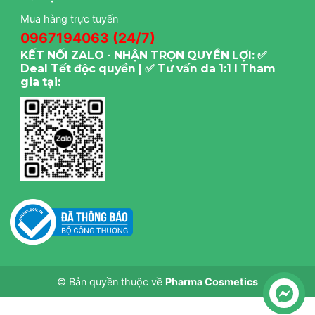
Mua hàng trực tuyến
0967194063 (24/7)
KẾT NỐI ZALO - NHẬN TRỌN QUYỀN LỢI: ✅
Deal Tết độc quyền | ✅ Tư vấn da 1:1 I Tham
gia tại:
© Bản quyền thuộc về
Pharma Cosmetics