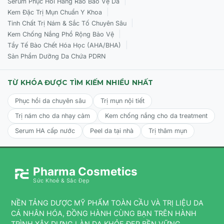
|
Serum Phục Hồi Hàng Rào Bảo Vệ Da
|
Kem Đặc Trị Mụn Chuẩn Y Khoa
Mẹo chuyên gia:
Thoa thêm
Pure C+E Antioxidant Serum
|
Tinh Chất Trị Nám & Sắc Tố Chuyên Sâu
sau khi lớp Mandelic đã khô để tăng hiệu quả làm sáng và
|
Kem Chống Nắng Phổ Rộng Bảo Vệ
bảo vệ da.
|
Tẩy Tế Bào Chết Hóa Học (AHA/BHA)
Phản ứng bình thường:
Hiện tượng bong tróc nhẹ là bình
Sản Phẩm Dưỡng Da Chứa PDRN
thường. Nếu da quá khô, hãy tạm ngưng vài ngày rồi bắt
đầu lại với tần suất thấp hơn.
TỪ KHÓA ĐƯỢC TÌM KIẾM NHIỀU NHẤT
Phục hồi da chuyên sâu
Trị mụn nội tiết
Trị nám cho da nhạy cảm
Kem chống nắng cho da treatment
Serum HA cấp nước
Peel da tại nhà
Trị thâm mụn
Pharma Cosmetics
Sức Khoẻ & Sắc Đẹp
NỀN TẢNG DƯỢC MỸ PHẨM TOÀN CẦU VÀ TRỊ LIỆU DA
CÁ NHÂN HÓA, ĐỒNG HÀNH CÙNG BẠN TRÊN HÀNH
TRÌNH XÂY DỰNG LÀN DA KHỎE ĐẸP BỀN VỮNG.