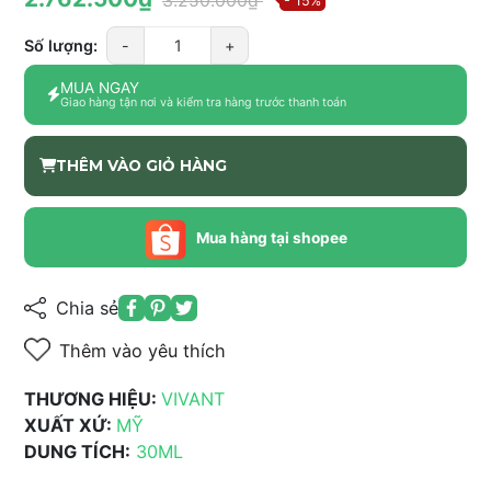
3.250.000₫
- 15%
Số lượng:
-
+
MUA NGAY
Giao hàng tận nơi và kiểm tra hàng trước thanh toán
THÊM VÀO GIỎ HÀNG
Mua hàng tại shopee
Chia sẻ
Thêm vào yêu thích
THƯƠNG HIỆU:
VIVANT
XUẤT XỨ:
MỸ
DUNG TÍCH:
30ML