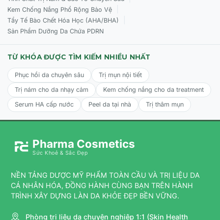
|
Kem Chống Nắng Phổ Rộng Bảo Vệ
Cách Sử Dụng CỦA Ziaja Acai Berry Satin Body Mousse
|
Tẩy Tế Bào Chết Hóa Học (AHA/BHA)
Effective Moisturising 200ml
Sản Phẩm Dưỡng Da Chứa PDRN
Làm sạch da và lau khô bằng khăn mềm.
Lấy một lượng mousse vừa đủ massage nhẹ nhàng lên
TỪ KHÓA ĐƯỢC TÌM KIẾM NHIỀU NHẤT
toàn bộ cơ thể cho đến khi dưỡng chất thẩm thấu hoàn
Phục hồi da chuyên sâu
Trị mụn nội tiết
toàn.
Trị nám cho da nhạy cảm
Kem chống nắng cho da treatment
Đối với làn da quá khô, nên sử dụng ít nhất 2 lần/ngày
(sáng và tối).
Serum HA cấp nước
Peel da tại nhà
Trị thâm mụn
Pharma Cosmetics
Sức Khoẻ & Sắc Đẹp
NỀN TẢNG DƯỢC MỸ PHẨM TOÀN CẦU VÀ TRỊ LIỆU DA
CÁ NHÂN HÓA, ĐỒNG HÀNH CÙNG BẠN TRÊN HÀNH
TRÌNH XÂY DỰNG LÀN DA KHỎE ĐẸP BỀN VỮNG.
Phòng trị liệu da chuyên nghiệp 1:1 (Skin Health