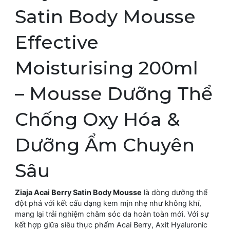
Satin Body Mousse
Effective
Moisturising 200ml
– Mousse Dưỡng Thể
Chống Oxy Hóa &
Dưỡng Ẩm Chuyên
Sâu
Ziaja Acai Berry Satin Body Mousse
là dòng dưỡng thể
đột phá với kết cấu dạng kem mịn nhẹ như không khí,
mang lại trải nghiệm chăm sóc da hoàn toàn mới. Với sự
kết hợp giữa siêu thực phẩm Acai Berry, Axit Hyaluronic