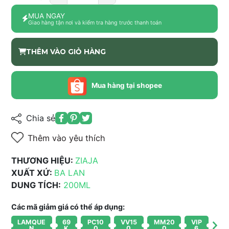
MUA NGAY
Giao hàng tận nơi và kiểm tra hàng trước thanh toán
THÊM VÀO GIỎ HÀNG
Mua hàng tại shopee
Chia sẻ
Thêm vào yêu thích
THƯƠNG HIỆU:
ZIAJA
XUẤT XỨ:
BA LAN
DUNG TÍCH:
200ML
Các mã giảm giá có thể áp dụng:
LAMQUE
69
PC10
VV15
MM20
VIP
N
K
0
0
0
6