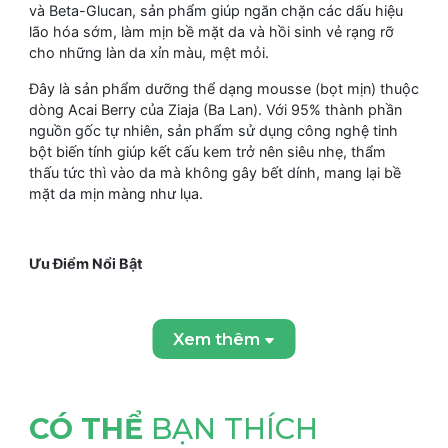
và Beta-Glucan, sản phẩm giúp ngăn chặn các dấu hiệu
lão hóa sớm, làm mịn bề mặt da và hồi sinh vẻ rạng rỡ
cho những làn da xỉn màu, mệt mỏi.
Đây là sản phẩm dưỡng thể dạng mousse (bọt mịn) thuộc
dòng Acai Berry của Ziaja (Ba Lan). Với 95% thành phần
nguồn gốc tự nhiên, sản phẩm sử dụng công nghệ tinh
bột biến tính giúp kết cấu kem trở nên siêu nhẹ, thẩm
thấu tức thì vào da mà không gây bết dính, mang lại bề
mặt da mịn màng như lụa.
Ưu Điểm Nổi Bật
Kết cấu Mousse độc đáo:
Cực kỳ mỏng nhẹ, dễ tán và
thấm sâu vào da ngay lập tức, lý tưởng cho những ai ngại
Xem thêm
cảm giác nhờn rít của các loại lotion truyền thống.
Chống oxy hóa mạnh mẽ:
Chiết xuất Acai Berry giúp
trung hòa gốc tự do, bảo vệ da khỏi tác hại của ô nhiễm
môi trường.
CÓ THỂ
BẠN THÍCH