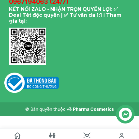
0967194063 (24/7)
KẾT NỐI ZALO - NHẬN TRỌN QUYỀN LỢI: ✅
Deal Tết độc quyền | ✅ Tư vấn da 1:1 I Tham
gia tại:
© Bản quyền thuộc về
Pharma Cosmetics