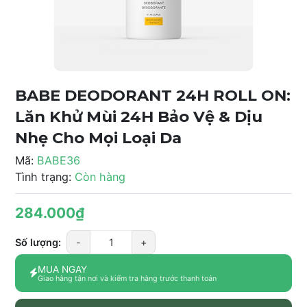
BABE DEODORANT 24H ROLL ON:
Lăn Khử Mùi 24H Bảo Vệ & Dịu
Nhẹ Cho Mọi Loại Da
Mã:
BABE36
Tình trạng:
Còn hàng
284.000₫
Số lượng:
-
+
MUA NGAY
Giao hàng tận nơi và kiểm tra hàng trước thanh toán