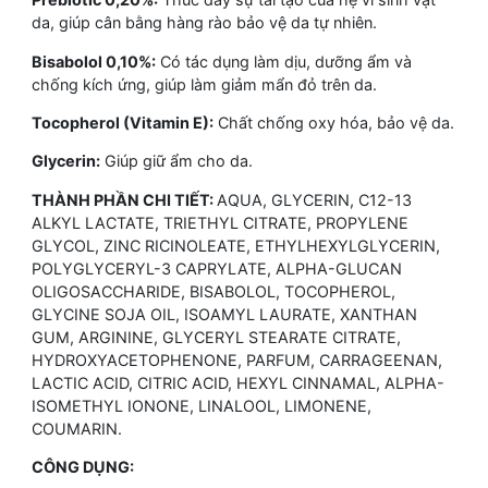
da, giúp cân bằng hàng rào bảo vệ da tự nhiên.
Bisabolol 0,10%:
Có tác dụng làm dịu, dưỡng ẩm và
chống kích ứng, giúp làm giảm mẩn đỏ trên da.
Tocopherol (Vitamin E):
Chất chống oxy hóa, bảo vệ da.
Glycerin:
Giúp giữ ẩm cho da.
THÀNH PHẦN CHI TIẾT:
AQUA, GLYCERIN, C12-13
ALKYL LACTATE, TRIETHYL CITRATE, PROPYLENE
GLYCOL, ZINC RICINOLEATE, ETHYLHEXYLGLYCERIN,
POLYGLYCERYL-3 CAPRYLATE, ALPHA-GLUCAN
OLIGOSACCHARIDE, BISABOLOL, TOCOPHEROL,
GLYCINE SOJA OIL, ISOAMYL LAURATE, XANTHAN
GUM, ARGININE, GLYCERYL STEARATE CITRATE,
HYDROXYACETOPHENONE, PARFUM, CARRAGEENAN,
LACTIC ACID, CITRIC ACID, HEXYL CINNAMAL, ALPHA-
ISOMETHYL IONONE, LINALOOL, LIMONENE,
COUMARIN.
CÔNG DỤNG: