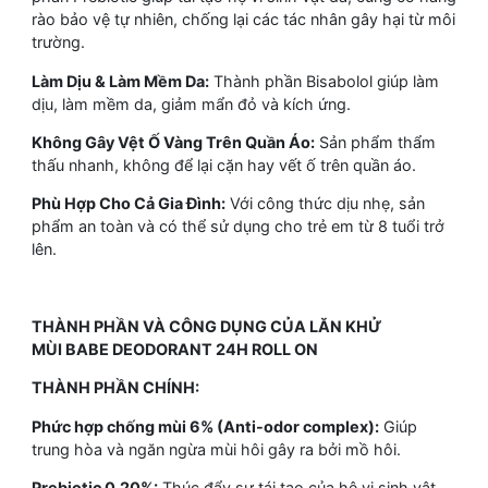
rào bảo vệ tự nhiên, chống lại các tác nhân gây hại từ môi
trường.
Làm Dịu & Làm Mềm Da:
Thành phần Bisabolol giúp làm
dịu, làm mềm da, giảm mẩn đỏ và kích ứng.
Không Gây Vệt Ố Vàng Trên Quần Áo:
Sản phẩm thẩm
thấu nhanh, không để lại cặn hay vết ố trên quần áo.
Phù Hợp Cho Cả Gia Đình:
Với công thức dịu nhẹ, sản
phẩm an toàn và có thể sử dụng cho trẻ em từ 8 tuổi trở
lên.
THÀNH PHẦN VÀ CÔNG DỤNG CỦA LĂN KHỬ
MÙI BABE DEODORANT 24H ROLL ON
THÀNH PHẦN CHÍNH:
Phức hợp chống mùi 6% (Anti-odor complex):
Giúp
trung hòa và ngăn ngừa mùi hôi gây ra bởi mồ hôi.
Prebiotic 0,20%:
Thúc đẩy sự tái tạo của hệ vi sinh vật