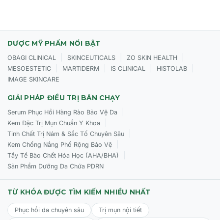
DƯỢC MỸ PHẨM NỔI BẬT
|
|
|
OBAGI CLINICAL
SKINCEUTICALS
ZO SKIN HEALTH
|
|
|
|
MESOESTETIC
MARTIDERM
IS CLINICAL
HISTOLAB
IMAGE SKINCARE
GIẢI PHÁP ĐIỀU TRỊ BÁN CHẠY
|
Serum Phục Hồi Hàng Rào Bảo Vệ Da
|
Kem Đặc Trị Mụn Chuẩn Y Khoa
|
Tinh Chất Trị Nám & Sắc Tố Chuyên Sâu
|
Kem Chống Nắng Phổ Rộng Bảo Vệ
|
Tẩy Tế Bào Chết Hóa Học (AHA/BHA)
Sản Phẩm Dưỡng Da Chứa PDRN
TỪ KHÓA ĐƯỢC TÌM KIẾM NHIỀU NHẤT
Phục hồi da chuyên sâu
Trị mụn nội tiết