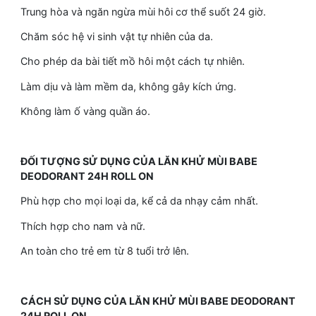
Trung hòa và ngăn ngừa mùi hôi cơ thể suốt 24 giờ.
Chăm sóc hệ vi sinh vật tự nhiên của da.
Cho phép da bài tiết mồ hôi một cách tự nhiên.
Làm dịu và làm mềm da, không gây kích ứng.
Không làm ố vàng quần áo.
ĐỐI TƯỢNG SỬ DỤNG CỦA LĂN KHỬ MÙI BABE
DEODORANT 24H ROLL ON
Phù hợp cho mọi loại da, kể cả da nhạy cảm nhất.
Thích hợp cho nam và nữ.
An toàn cho trẻ em từ 8 tuổi trở lên.
CÁCH SỬ DỤNG CỦA LĂN KHỬ MÙI BABE DEODORANT
24H ROLL ON