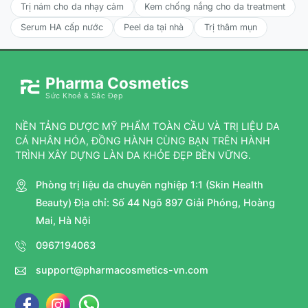
Trị nám cho da nhạy cảm
Kem chống nắng cho da treatment
Serum HA cấp nước
Peel da tại nhà
Trị thâm mụn
Pharma Cosmetics
Sức Khoẻ & Sắc Đẹp
NỀN TẢNG DƯỢC MỸ PHẨM TOÀN CẦU VÀ TRỊ LIỆU DA
CÁ NHÂN HÓA, ĐỒNG HÀNH CÙNG BẠN TRÊN HÀNH
TRÌNH XÂY DỰNG LÀN DA KHỎE ĐẸP BỀN VỮNG.
Phòng trị liệu da chuyên nghiệp 1:1 (Skin Health
Beauty) Địa chỉ: Số 44 Ngõ 897 Giải Phóng, Hoàng
Mai, Hà Nội
0967194063
support@pharmacosmetics-vn.com