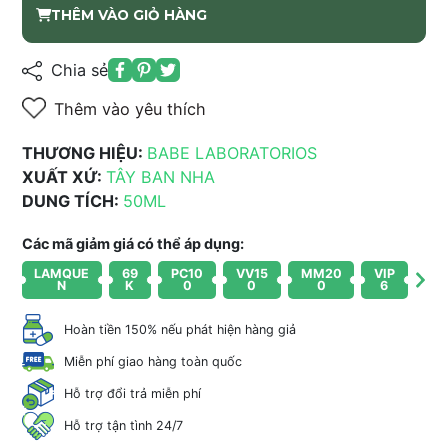
THÊM VÀO GIỎ HÀNG
Chia sẻ
Thêm vào yêu thích
THƯƠNG HIỆU:
BABE LABORATORIOS
XUẤT XỨ:
TÂY BAN NHA
DUNG TÍCH:
50ML
Các mã giảm giá có thể áp dụng:
LAMQUE
69
PC10
VV15
MM20
VIP
N
K
0
0
0
6
Hoàn tiền 150% nếu phát hiện hàng giả
Miễn phí giao hàng toàn quốc
Hỗ trợ đổi trả miễn phí
Hỗ trợ tận tình 24/7