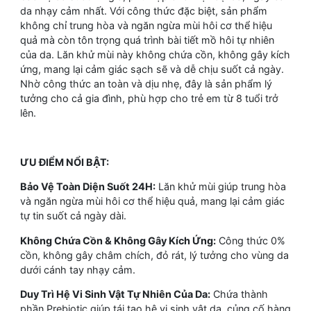
da nhạy cảm nhất. Với công thức đặc biệt, sản phẩm
không chỉ trung hòa và ngăn ngừa mùi hôi cơ thể hiệu
quả mà còn tôn trọng quá trình bài tiết mồ hôi tự nhiên
của da. Lăn khử mùi này không chứa cồn, không gây kích
ứng, mang lại cảm giác sạch sẽ và dễ chịu suốt cả ngày.
Nhờ công thức an toàn và dịu nhẹ, đây là sản phẩm lý
tưởng cho cả gia đình, phù hợp cho trẻ em từ 8 tuổi trở
lên.
ƯU ĐIỂM NỔI BẬT:
Bảo Vệ Toàn Diện Suốt 24H:
Lăn khử mùi giúp trung hòa
và ngăn ngừa mùi hôi cơ thể hiệu quả, mang lại cảm giác
tự tin suốt cả ngày dài.
Không Chứa Cồn & Không Gây Kích Ứng:
Công thức 0%
cồn, không gây châm chích, đỏ rát, lý tưởng cho vùng da
dưới cánh tay nhạy cảm.
Duy Trì Hệ Vi Sinh Vật Tự Nhiên Của Da:
Chứa thành
phần Prebiotic giúp tái tạo hệ vi sinh vật da, củng cố hàng