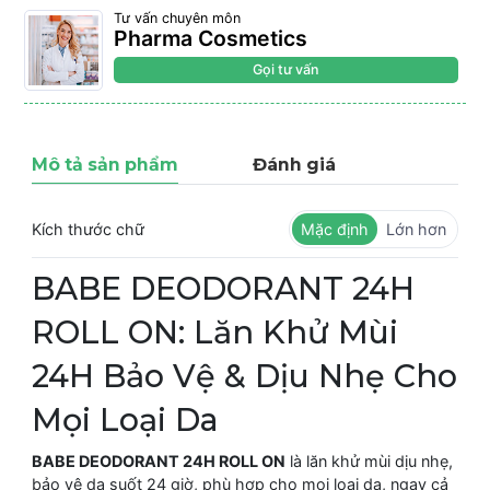
Tư vấn chuyên môn
Pharma Cosmetics
Gọi tư vấn
Mô tả sản phẩm
Đánh giá
Kích thước chữ
Mặc định
Lớn hơn
BABE DEODORANT 24H
ROLL ON: Lăn Khử Mùi
24H Bảo Vệ & Dịu Nhẹ Cho
Mọi Loại Da
BABE DEODORANT 24H ROLL ON
là lăn khử mùi dịu nhẹ,
bảo vệ da suốt 24 giờ, phù hợp cho mọi loại da, ngay cả