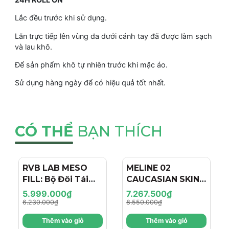
Lắc đều trước khi sử dụng.
Lăn trực tiếp lên vùng da dưới cánh tay đã được làm sạch
và lau khô.
Để sản phẩm khô tự nhiên trước khi mặc áo.
Sử dụng hàng ngày để có hiệu quả tốt nhất.
CÓ THỂ
BẠN THÍCH
RVB LAB MESO
- 4%
MELINE 02
- 15%
FILL: Bộ Đôi Tái
CAUCASIAN SKIN
Tạo & Nâng Cơ
DAY/NIGHT / BỘ
5.999.000₫
7.267.500₫
Chuyên Sâu - Hiệu
ĐÔI TRỊ NÁM
6.230.000₫
8.550.000₫
Ứng "Filler + Botox
NGÀY/ĐÊM, SÁNG
Thêm vào giỏ
Thêm vào giỏ
Like" Cho Làn Da
DA, TRẺ HÓA VÀ