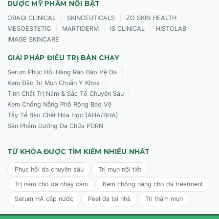
DƯỢC MỸ PHẨM NỔI BẬT
|
|
|
OBAGI CLINICAL
SKINCEUTICALS
ZO SKIN HEALTH
|
|
|
|
MESOESTETIC
MARTIDERM
IS CLINICAL
HISTOLAB
IMAGE SKINCARE
GIẢI PHÁP ĐIỀU TRỊ BÁN CHẠY
|
Serum Phục Hồi Hàng Rào Bảo Vệ Da
|
Kem Đặc Trị Mụn Chuẩn Y Khoa
|
Tinh Chất Trị Nám & Sắc Tố Chuyên Sâu
|
Kem Chống Nắng Phổ Rộng Bảo Vệ
|
Tẩy Tế Bào Chết Hóa Học (AHA/BHA)
Sản Phẩm Dưỡng Da Chứa PDRN
TỪ KHÓA ĐƯỢC TÌM KIẾM NHIỀU NHẤT
Phục hồi da chuyên sâu
Trị mụn nội tiết
Trị nám cho da nhạy cảm
Kem chống nắng cho da treatment
Serum HA cấp nước
Peel da tại nhà
Trị thâm mụn