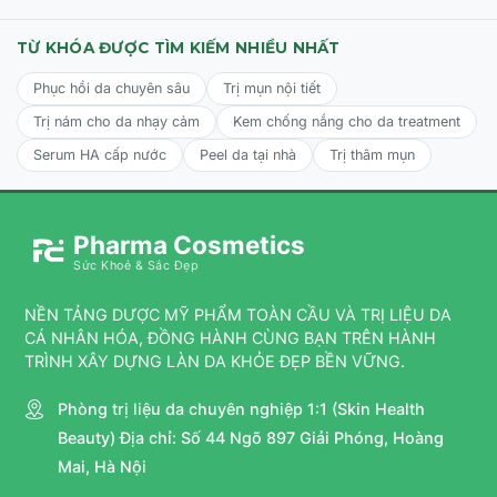
TỪ KHÓA ĐƯỢC TÌM KIẾM NHIỀU NHẤT
Phục hồi da chuyên sâu
Trị mụn nội tiết
Trị nám cho da nhạy cảm
Kem chống nắng cho da treatment
Serum HA cấp nước
Peel da tại nhà
Trị thâm mụn
Pharma Cosmetics
Sức Khoẻ & Sắc Đẹp
NỀN TẢNG DƯỢC MỸ PHẨM TOÀN CẦU VÀ TRỊ LIỆU DA
CÁ NHÂN HÓA, ĐỒNG HÀNH CÙNG BẠN TRÊN HÀNH
TRÌNH XÂY DỰNG LÀN DA KHỎE ĐẸP BỀN VỮNG.
Phòng trị liệu da chuyên nghiệp 1:1 (Skin Health
Beauty) Địa chỉ: Số 44 Ngõ 897 Giải Phóng, Hoàng
Mai, Hà Nội