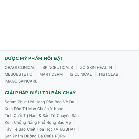
DƯỢC MỸ PHẨM NỔI BẬT
|
|
|
OBAGI CLINICAL
SKINCEUTICALS
ZO SKIN HEALTH
|
|
|
|
MESOESTETIC
MARTIDERM
IS CLINICAL
HISTOLAB
IMAGE SKINCARE
GIẢI PHÁP ĐIỀU TRỊ BÁN CHẠY
|
Serum Phục Hồi Hàng Rào Bảo Vệ Da
|
Kem Đặc Trị Mụn Chuẩn Y Khoa
|
Tinh Chất Trị Nám & Sắc Tố Chuyên Sâu
|
Kem Chống Nắng Phổ Rộng Bảo Vệ
|
Tẩy Tế Bào Chết Hóa Học (AHA/BHA)
Sản Phẩm Dưỡng Da Chứa PDRN