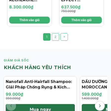
MASQUE PIGM 400
CLEANSING MASK /
8.300.000₫
637.500₫
/ MẶT NẠ VÀNG
MẶT NẠ ĐẤT SÉT
750.000₫
ĐÁNH THỨC LÀN
Thêm vào giỏ
Thêm vào giỏ
DA SÁNG BỪNG
RẠNG RỠ ( 10
miếng)
»
1
2
GIẢM GIÁ SỐC
KHÁCH HÀNG YÊU THÍCH
Nanofall Anti-Hairfall Shampoo:
DẦU DƯỠNG 
- 72%
- 57%
Giải Pháp Chống Rụng & Kích
MOROCCANOI
Thích Mọc Tóc Chuẩn Y Khoa
125ML (PHIÊN
99.000₫
599.000₫
350.000₫
1.400.000₫
Mua ngay
M