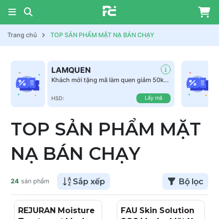
Trang chủ
TOP SẢN PHẨM MẶT NẠ BÁN CHẠY
LAMQUEN
Khách mới tặng mã làm quen giảm 50k
tất cả sản phẩm
Lấy mã
HSD:
TOP SẢN PHẨM MẶT
NẠ BÁN CHẠY
Sắp xếp
Bộ lọc
24
sản phẩm
REJURAN Moisture
FAU Skin Solution