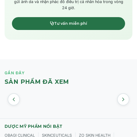
gửi ảnh da và nhận phác đồ điều trị cá nhân hóa trong vòng
24 giờ.
Tư vấn miễn phí
GẦN ĐÂY
SẢN PHẨM ĐÃ XEM
DƯỢC MỸ PHẨM NỔI BẬT
|
|
|
OBAGI CLINICAL
SKINCEUTICALS
ZO SKIN HEALTH