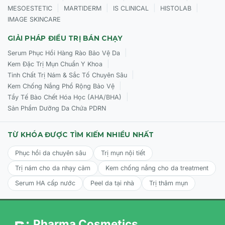
|
|
|
|
MESOESTETIC
MARTIDERM
IS CLINICAL
HISTOLAB
IMAGE SKINCARE
GIẢI PHÁP ĐIỀU TRỊ BÁN CHẠY
|
Serum Phục Hồi Hàng Rào Bảo Vệ Da
|
Kem Đặc Trị Mụn Chuẩn Y Khoa
|
Tinh Chất Trị Nám & Sắc Tố Chuyên Sâu
|
Kem Chống Nắng Phổ Rộng Bảo Vệ
|
Tẩy Tế Bào Chết Hóa Học (AHA/BHA)
Sản Phẩm Dưỡng Da Chứa PDRN
TỪ KHÓA ĐƯỢC TÌM KIẾM NHIỀU NHẤT
Phục hồi da chuyên sâu
Trị mụn nội tiết
Trị nám cho da nhạy cảm
Kem chống nắng cho da treatment
Serum HA cấp nước
Peel da tại nhà
Trị thâm mụn
Pharma Cosmetics