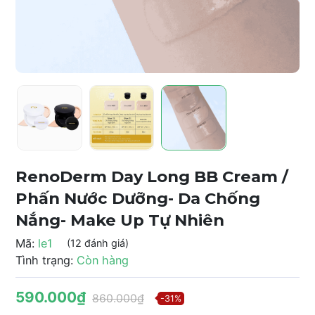
RenoDerm Day Long BB Cream /
Phấn Nước Dưỡng- Da Chống
Nắng- Make Up Tự Nhiên
Mã:
le1
(12 đánh giá)
Tình trạng:
Còn hàng
590.000₫
860.000₫
-31%