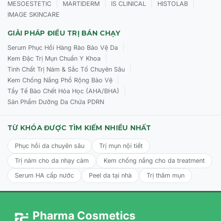
|
|
|
|
MESOESTETIC
MARTIDERM
IS CLINICAL
HISTOLAB
THÀNH PHẦN VÀ CÔNG DỤNG CỦA
Phấn Nước
IMAGE SKINCARE
Dưỡng- Da Chống Nắng- Make Up Tự
GIẢI PHÁP ĐIỀU TRỊ BÁN CHẠY
Nhiên RenoDerm Day Long BB Cream
|
Serum Phục Hồi Hàng Rào Bảo Vệ Da
THÀNH PHẦN
|
Kem Đặc Trị Mụn Chuẩn Y Khoa
Dầu hạt Jojoba:
Dưỡng ẩm, kiểm soát dầu thừa, ngăn
|
Tinh Chất Trị Nám & Sắc Tố Chuyên Sâu
ngừa mụn.
|
Kem Chống Nắng Phổ Rộng Bảo Vệ
|
Tẩy Tế Bào Chết Hóa Học (AHA/BHA)
Dầu hạt Maccadamia:
Cải thiện độ đàn hồi, làm mờ
Sản Phẩm Dưỡng Da Chứa PDRN
nếp nhăn, chống lão hóa.
Panthenol (Vitamin B5):
Làm dịu da, phục hồi da tổn
TỪ KHÓA ĐƯỢC TÌM KIẾM NHIỀU NHẤT
thương.
Phục hồi da chuyên sâu
Trị mụn nội tiết
Chiết xuất rau má:
Kháng viêm, giảm mụn, làm dịu da
Trị nám cho da nhạy cảm
Kem chống nắng cho da treatment
kích ứng.
Serum HA cấp nước
Peel da tại nhà
Trị thâm mụn
Chiết xuất trà xanh:
Chống oxy hóa, bảo vệ da khỏi
tác hại của môi trường.
Chiết xuất lô hội:
Cấp ẩm, làm dịu da, kháng khuẩn.
Pharma Cosmetics