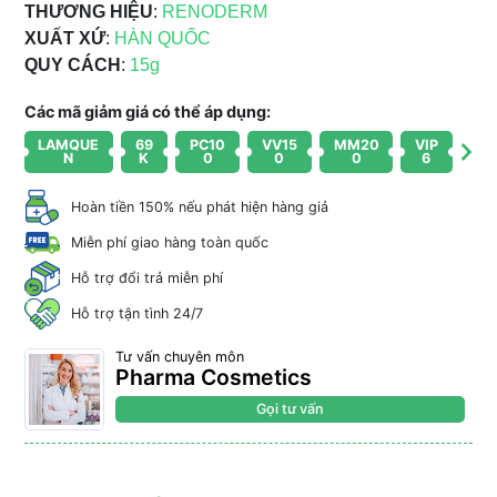
THƯƠNG HIỆU
:
RENODERM
XUẤT XỨ
:
HÀN QUỐC
QUY CÁCH
:
15g
Các mã giảm giá có thể áp dụng:
LAMQUE
69
PC10
VV15
MM20
VIP
N
K
0
0
0
6
Hoàn tiền 150% nếu phát hiện hàng giả
Miễn phí giao hàng toàn quốc
Hỗ trợ đổi trả miễn phí
Hỗ trợ tận tình 24/7
Tư vấn chuyên môn
Pharma Cosmetics
Gọi tư vấn