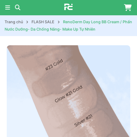
Trang chủ
FLASH SALE
RenoDerm Day Long BB Cream / Phấn
Nước Dưỡng- Da Chống Nắng- Make Up Tự Nhiên