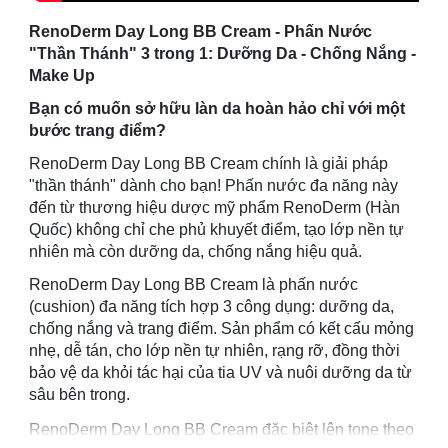
RenoDerm Day Long BB Cream - Phấn Nước
"Thần Thánh" 3 trong 1: Dưỡng Da - Chống Nắng -
Make Up
Bạn có muốn sở hữu làn da hoàn hảo chỉ với một
bước trang điểm?
RenoDerm Day Long BB Cream chính là giải pháp
"thần thánh" dành cho bạn! Phấn nước đa năng này
đến từ thương hiệu dược mỹ phẩm RenoDerm (Hàn
Quốc) không chỉ che phủ khuyết điểm, tạo lớp nền tự
nhiên mà còn dưỡng da, chống nắng hiệu quả.
RenoDerm Day Long BB Cream là phấn nước
(cushion) đa năng tích hợp 3 công dụng: dưỡng da,
chống nắng và trang điểm. Sản phẩm có kết cấu mỏng
nhẹ, dễ tán, cho lớp nền tự nhiên, rạng rỡ, đồng thời
bảo vệ da khỏi tác hại của tia UV và nuôi dưỡng da từ
sâu bên trong.
RenoDerm Day Long BB Cream đặc biệt lên tone theo