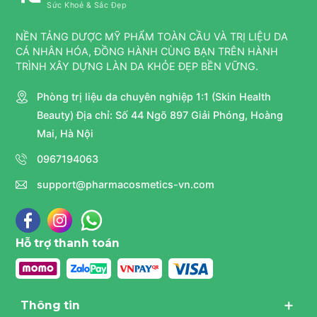
Sức Khoẻ & Sắc Đẹp
CÔNG DỤNG
Che phủ hoàn hảo:
Che phủ khuyết điểm, làm đều
NỀN TẢNG DƯỢC MỸ PHẨM TOÀN CẦU VÀ TRỊ LIỆU DA
màu da, cho lớp nền mịn màng, tự nhiên.
CÁ NHÂN HÓA, ĐỒNG HÀNH CÙNG BẠN TRÊN HÀNH
TRÌNH XÂY DỰNG LÀN DA KHỎE ĐẸP BỀN VỮNG.
Dưỡng da:
Cung cấp độ ẩm, dưỡng chất cho da, giúp
da mềm mại, căng bóng.
Phòng trị liệu da chuyên nghiệp 1:1 (Skin Health
Beauty) Địa chỉ: Số 44 Ngõ 897 Giải Phóng, Hoàng
Chống nắng:
Bảo vệ da khỏi tác hại của tia UV với
chỉ số chống nắng SPF50+ PA+++.
Mai, Hà Nội
Kiềm dầu:
Kiểm soát dầu thừa, ngăn ngừa bóng
0967194063
nhờn, cho lớp nền lâu trôi.
support@pharmacosmetics-vn.com
Làm dịu da:
Làm dịu da kích ứng, phục hồi da sau
điều trị.
Phù hợp với mọi loại da:
Kể cả da nhạy cảm, da mụn,
Hỗ trợ thanh toán
da sau điều trị.
CHỈ ĐỊNH
CỦA
Phấn Nước Dưỡng- Da Chống
Thông tin