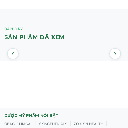
- Hệ màu linh hoạt cho mọi sắc da, đem lại lớp nền
mỏng mịn, tự nhiên.
GẦN ĐÂY
SẢN PHẨM ĐÃ XEM
DƯỢC MỸ PHẨM NỔI BẬT
|
|
|
OBAGI CLINICAL
SKINCEUTICALS
ZO SKIN HEALTH