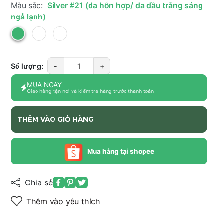
Màu sắc:
Silver #21 (da hỗn hợp/ da dầu trắng sáng
ngả lạnh)
Số lượng:
-
+
MUA NGAY
Giao hàng tận nơi và kiểm tra hàng trước thanh toán
THÊM VÀO GIỎ HÀNG
Mua hàng tại shopee
Chia sẻ
Thêm vào yêu thích