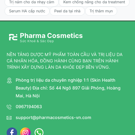
Trị nám cho da nhạy cảm
Kem chống nắng cho da treatment
Serum HA cấp nước
Peel da tại nhà
Trị thâm mụn
Pharma Cosmetics
Sức Khoẻ & Sắc Đẹp
NỀN TẢNG DƯỢC MỸ PHẨM TOÀN CẦU VÀ TRỊ LIỆU DA
CÁ NHÂN HÓA, ĐỒNG HÀNH CÙNG BẠN TRÊN HÀNH
TRÌNH XÂY DỰNG LÀN DA KHỎE ĐẸP BỀN VỮNG.
Phòng trị liệu da chuyên nghiệp 1:1 (Skin Health
Beauty) Địa chỉ: Số 44 Ngõ 897 Giải Phóng, Hoàng
Mai, Hà Nội
0967194063
support@pharmacosmetics-vn.com