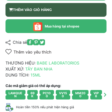
THÊM VÀO GIỎ HÀNG
Mua hàng tại shopee
Chia sẻ
Thêm vào yêu thích
THƯƠNG HIỆU:
BABE LABORATORIOS
XUẤT XỨ:
TÂY BAN NHA
DUNG TÍCH:
15ML
Các mã giảm giá có thể áp dụng:
LAMQUE
69
PC10
VV15
MM20
VIP
N
K
0
0
0
6
Hoàn tiền 150% nếu phát hiện hàng giả