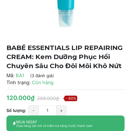
BABÉ ESSENTIALS LIP REPAIRING
CREAM: Kem Dưỡng Phục Hồi
Chuyên Sâu Cho Đôi Môi Khô Nứt
Mã:
BA1
(3 đánh giá)
Tình trạng:
Còn hàng
120.000₫
299.000₫
- 60%
Số lượng:
-
+
MUA NGAY
Giao hàng tận nơi và kiểm tra hàng trước thanh toán