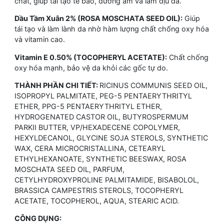
chất, giúp tái tạo tế bào, dưỡng ẩm và làm dịu da.
Dầu Tầm Xuân 2% (ROSA MOSCHATA SEED OIL):
Giúp
tái tạo và làm lành da nhờ hàm lượng chất chống oxy hóa
và vitamin cao.
Vitamin E 0.50% (TOCOPHERYL ACETATE):
Chất chống
oxy hóa mạnh, bảo vệ da khỏi các gốc tự do.
THÀNH PHẦN CHI TIẾT:
RICINUS COMMUNIS SEED OIL,
ISOPROPYL PALMITATE, PEG-5 PENTAERYTHRITYL
ETHER, PPG-5 PENTAERYTHRITYL ETHER,
HYDROGENATED CASTOR OIL, BUTYROSPERMUM
PARKII BUTTER, VP/HEXADECENE COPOLYMER,
HEXYLDECANOL, GLYCINE SOJA STEROLS, SYNTHETIC
WAX, CERA MICROCRISTALLINA, CETEARYL
ETHYLHEXANOATE, SYNTHETIC BEESWAX, ROSA
MOSCHATA SEED OIL, PARFUM,
CETYLHYDROXYPROLINE PALMITAMIDE, BISABOLOL,
BRASSICA CAMPESTRIS STEROLS, TOCOPHERYL
ACETATE, TOCOPHEROL, AQUA, STEARIC ACID.
CÔNG DỤNG: