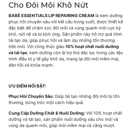
Cho Đôi Môi Khô Nứt
BABÉ ESSENTIALS LIP REPAIRING CREAM
là kem dưỡng
phục hồi chuyên sâu với kết cấu trong suốt, được thiết kế
đặc biệt để chăm sóc đôi môi và vùng quanh môi cực kỳ
khô, nứt nẻ và bị kích ứng. Sản phẩm này hỗ trợ quá trình
tái tạo da, giúp phục hồi và làm dịu những tổn thương
trên môi. Với công thức giàu
10% hoạt chất nuôi dưỡng
và tái tạo
, kem dưỡng còn là trợ thủ đắc lực trong các liệu
trình điều trị y tế gây khô da, mang lại đôi môi mềm mại,
đàn hồi và khỏe mạnh.
ƯU ĐIỂM NỔI BẬT:
Phục Hồi Chuyên Sâu:
Giúp tái tạo những đôi môi bị tổn
thương, bong tróc một cách hiệu quả.
Cung Cấp Dưỡng Chất & Nuôi Dưỡng:
Với 10% hoạt chất
dưỡng và tái tạo, sản phẩm nuôi dưỡng sâu cho môi và
vùng da quanh môi, giúp môi mềm mại và căng mượt.