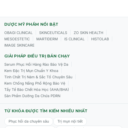
DƯỢC MỸ PHẨM NỔI BẬT
|
|
|
OBAGI CLINICAL
SKINCEUTICALS
ZO SKIN HEALTH
|
|
|
|
MESOESTETIC
MARTIDERM
IS CLINICAL
HISTOLAB
IMAGE SKINCARE
GIẢI PHÁP ĐIỀU TRỊ BÁN CHẠY
|
Serum Phục Hồi Hàng Rào Bảo Vệ Da
|
Kem Đặc Trị Mụn Chuẩn Y Khoa
|
Tinh Chất Trị Nám & Sắc Tố Chuyên Sâu
|
Kem Chống Nắng Phổ Rộng Bảo Vệ
|
Tẩy Tế Bào Chết Hóa Học (AHA/BHA)
Sản Phẩm Dưỡng Da Chứa PDRN
TỪ KHÓA ĐƯỢC TÌM KIẾM NHIỀU NHẤT
Phục hồi da chuyên sâu
Trị mụn nội tiết