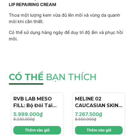
LIP REPAIRING CREAM
Thoa một lượng kem vừa đủ lên môi và vùng da quanh
môi khi cần thiết.
Có thể sử dụng hàng ngày để duy trì độ ẩm và phục hồi
môi.
CÓ THỂ
BẠN THÍCH
RVB LAB MESO
- 4%
MELINE 02
- 15%
FILL: Bộ Đôi Tái
CAUCASIAN SKIN
Tạo & Nâng Cơ
DAY/NIGHT / BỘ
5.999.000₫
7.267.500₫
Chuyên Sâu - Hiệu
ĐÔI TRỊ NÁM
6.230.000₫
8.550.000₫
Ứng "Filler + Botox
NGÀY/ĐÊM, SÁNG
Thêm vào giỏ
Thêm vào giỏ
Like" Cho Làn Da
DA, TRẺ HÓA VÀ