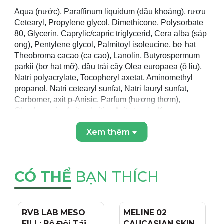
Aqua (nước), Paraffinum liquidum (dầu khoáng), rượu
Cetearyl, Propylene glycol, Dimethicone, Polysorbate
80, Glycerin, Caprylic/capric triglycerid, Cera alba (sáp
ong), Pentylene glycol, Palmitoyl isoleucine, bơ hạt
Theobroma cacao (ca cao), Lanolin, Butyrospermum
parkii (bơ hạt mỡ), dầu trái cây Olea europaea (ô liu),
Natri polyacrylate, Tocopheryl axetat, Aminomethyl
propanol, Natri cetearyl sunfat, Natri lauryl sunfat,
Carbomer, axit p-Anisic, Parfum (hương thơm),
Clorphenesin, Axit palmitic , Axit stearic, Kẹo cao su
Xanthan, o-Cymen-5-ol, BHT, Tetrasodium EDTA,
Xem thêm
Chiết xuất từ ​​trái cây Punica granatum, Linalool,
Hydroxycitronellal, Hydroxypropyl cyclodextrin, Chiết
xuất Undaria pinnatifida, Natri benzoate, Hexyl
cinnamal, Limonene, Coumarin, Citronellol, Kali
CÓ THỂ
BẠN THÍCH
sorbate , Palmitoyl tripeptide-38.
CÔNG DỤNG
KEM DƯỠNG BAN ĐÊM GIÚP TÁI
RVB LAB MESO
- 4%
MELINE 02
- 15%
FILL: Bộ Đôi Tái
CAUCASIAN SKIN