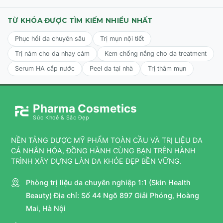
TỪ KHÓA ĐƯỢC TÌM KIẾM NHIỀU NHẤT
Phục hồi da chuyên sâu
Trị mụn nội tiết
Trị nám cho da nhạy cảm
Kem chống nắng cho da treatment
Serum HA cấp nước
Peel da tại nhà
Trị thâm mụn
Pharma Cosmetics
Sức Khoẻ & Sắc Đẹp
NỀN TẢNG DƯỢC MỸ PHẨM TOÀN CẦU VÀ TRỊ LIỆU DA
CÁ NHÂN HÓA, ĐỒNG HÀNH CÙNG BẠN TRÊN HÀNH
TRÌNH XÂY DỰNG LÀN DA KHỎE ĐẸP BỀN VỮNG.
Phòng trị liệu da chuyên nghiệp 1:1 (Skin Health
Beauty) Địa chỉ: Số 44 Ngõ 897 Giải Phóng, Hoàng
Mai, Hà Nội