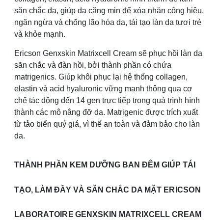
săn chắc da, giúp da căng mịn để xóa nhăn công hiệu,
ngăn ngừa và chống lão hóa da, tái tạo làn da tươi trẻ
và khỏe mạnh.
Ericson Genxskin Matrixcell Cream sẽ phục hồi làn da
săn chắc và đàn hồi, bởi thành phần có chứa
matrigenics. Giúp khôi phục lại hệ thống collagen,
elastin và acid hyaluronic vững mạnh thông qua cơ
chế tác động đến 14 gen trực tiếp trong quá trình hình
thành các mô nâng đỡ da. Matrigenic được trích xuất
từ tảo biển quý giá, vì thế an toàn và đảm bảo cho làn
da.
THÀNH PHẦN
KEM DƯỠNG BAN ĐÊM GIÚP TÁI
TẠO, LÀM ĐẦY VÀ SĂN CHẮC DA MẶT
ERICSON
LABORATOIRE
GENXSKIN MATRIXCELL CREAM