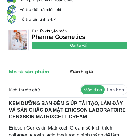
Hỗ trợ đổi trả miễn phí
Hỗ trợ tận tình 24/7
Tư vấn chuyên môn
Pharma Cosmetics
Gọi tư vấn
Mô tả sản phẩm
Đánh giá
Kích thước chữ
Mặc định
Lớn hơn
KEM DƯỠNG BAN ĐÊM GIÚP TÁI TẠO, LÀM ĐẦY
VÀ SĂN CHẮC DA MẶT
ERICSON LABORATOIRE
GENXSKIN MATRIXCELL CREAM
Ericson Genxskin Matrixcell Cream sẽ kích thích
collagen, elastin, acid hyaluronic hình thành để làm