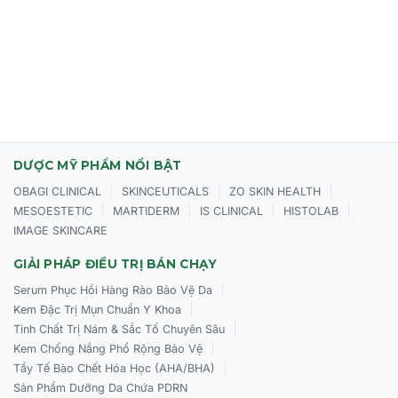
DƯỢC MỸ PHẨM NỔI BẬT
|
|
|
OBAGI CLINICAL
SKINCEUTICALS
ZO SKIN HEALTH
|
|
|
|
MESOESTETIC
MARTIDERM
IS CLINICAL
HISTOLAB
IMAGE SKINCARE
GIẢI PHÁP ĐIỀU TRỊ BÁN CHẠY
|
Serum Phục Hồi Hàng Rào Bảo Vệ Da
|
Kem Đặc Trị Mụn Chuẩn Y Khoa
|
Tinh Chất Trị Nám & Sắc Tố Chuyên Sâu
|
Kem Chống Nắng Phổ Rộng Bảo Vệ
|
Tẩy Tế Bào Chết Hóa Học (AHA/BHA)
Sản Phẩm Dưỡng Da Chứa PDRN