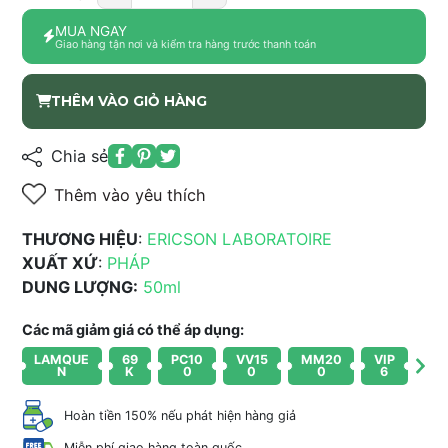
MUA NGAY
Giao hàng tận nơi và kiểm tra hàng trước thanh toán
THÊM VÀO GIỎ HÀNG
Chia sẻ
Thêm vào yêu thích
THƯƠNG HIỆU
:
ERICSON LABORATOIRE
XUẤT XỨ
:
PHÁP
DUNG LƯỢNG:
50ml
Các mã giảm giá có thể áp dụng:
LAMQUE
69
PC10
VV15
MM20
VIP
N
K
0
0
0
6
Hoàn tiền 150% nếu phát hiện hàng giả
Miễn phí giao hàng toàn quốc