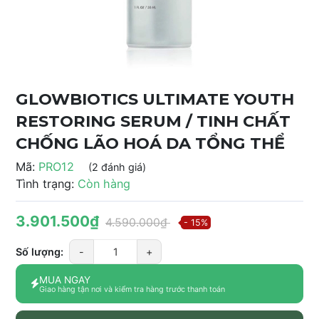
GLOWBIOTICS ULTIMATE YOUTH
RESTORING SERUM / TINH CHẤT
CHỐNG LÃO HOÁ DA TỔNG THỂ
Mã:
PRO12
(2 đánh giá)
Tình trạng:
Còn hàng
3.901.500₫
4.590.000₫
- 15%
Số lượng:
-
+
MUA NGAY
Giao hàng tận nơi và kiểm tra hàng trước thanh toán