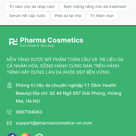
Trị nám cho da nhạy cảm
Kem chống nắng cho da treatment
Serum HA cấp nước
Peel da tại nhà
Trị thâm mụn
Pharma Cosmetics
Sức Khoẻ & Sắc Đẹp
NỀN TẢNG DƯỢC MỸ PHẨM TOÀN CẦU VÀ TRỊ LIỆU DA
CÁ NHÂN HÓA, ĐỒNG HÀNH CÙNG BẠN TRÊN HÀNH
TRÌNH XÂY DỰNG LÀN DA KHỎE ĐẸP BỀN VỮNG.
Phòng trị liệu da chuyên nghiệp 1:1 (Skin Health
Beauty) Địa chỉ: Số 44 Ngõ 897 Giải Phóng, Hoàng
Mai, Hà Nội
0967194063
support@pharmacosmetics-vn.com