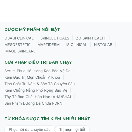
- Vấn đề da : Suy giảm Estrogen, Khô quá mức, Đường nhăn
và nếp nhăn, Da chảy xệ, Bị tổn thương do ánh nắng mặt
trời, Da sạm nám & xỉn màu kém sức sống.
DƯỢC MỸ PHẨM NỔI BẬT
CÁCH SỬ DỤNG ULTIMATE YOUTH RESTORING
|
|
|
OBAGI CLINICAL
SKINCEUTICALS
ZO SKIN HEALTH
|
|
|
|
MESOESTETIC
MARTIDERM
IS CLINICAL
HISTOLAB
SERUM
IMAGE SKINCARE
Thoa một lớp mỏng lên vùng da sạch và khô. Rửa tay trước
GIẢI PHÁP ĐIỀU TRỊ BÁN CHẠY
khi áp dụng các sản phẩm bổ khác. Nên sử dụng kem chống
|
Serum Phục Hồi Hàng Rào Bảo Vệ Da
nắng hàng ngày. Da có thể xảy ra dấu hiệu khô trong tuần
|
Kem Đặc Trị Mụn Chuẩn Y Khoa
đầu sử dụng.
|
Tinh Chất Trị Nám & Sắc Tố Chuyên Sâu
|
Lưu ý :
Không sử dụng nếu có thai hoặc đang cho con bú.
Kem Chống Nắng Phổ Rộng Bảo Vệ
|
Tẩy Tế Bào Chết Hóa Học (AHA/BHA)
Sản Phẩm Dưỡng Da Chứa PDRN
TỪ KHÓA ĐƯỢC TÌM KIẾM NHIỀU NHẤT
Phục hồi da chuyên sâu
Trị mụn nội tiết