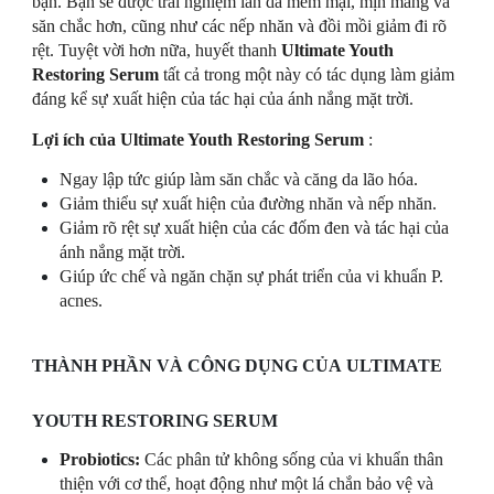
bạn. Bạn sẽ được trải nghiệm làn da mềm mại, mịn màng và
săn chắc hơn, cũng như các nếp nhăn và đồi mồi giảm đi rõ
rệt. Tuyệt vời hơn nữa, huyết thanh
Ultimate Youth
Restoring Serum
tất cả trong một này có tác dụng làm giảm
đáng kể sự xuất hiện của tác hại của ánh nắng mặt trời.
Lợi ích của Ultimate Youth Restoring Serum
:
Ngay lập tức giúp làm săn chắc và căng da lão hóa.
Giảm thiểu sự xuất hiện của đường nhăn và nếp nhăn.
Giảm rõ rệt sự xuất hiện của các đốm đen và tác hại của
ánh nắng mặt trời.
Giúp ức chế và ngăn chặn sự phát triển của vi khuẩn P.
acnes.
THÀNH PHẦN VÀ CÔNG DỤNG CỦA ULTIMATE
YOUTH RESTORING SERUM
Probiotics:
Các phân tử không sống của vi khuẩn thân
thiện với cơ thể, hoạt động như một lá chắn bảo vệ và