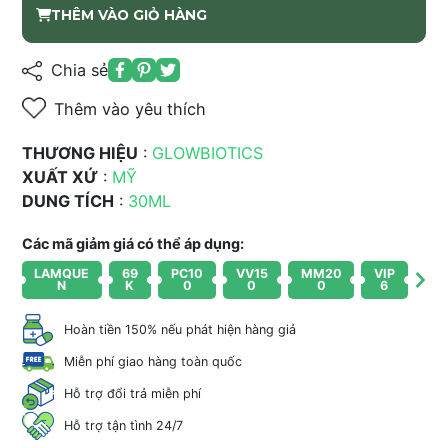
THÊM VÀO GIỎ HÀNG
Chia sẻ
Thêm vào yêu thích
THƯƠNG HIỆU
:
GLOWBIOTICS
XUẤT XỨ
:
MỸ
DUNG TÍCH
:
30ML
Các mã giảm giá có thể áp dụng:
LAMQUE
69
PC10
VV15
MM20
VIP
N
K
0
0
0
6
Hoàn tiền 150% nếu phát hiện hàng giả
Miễn phí giao hàng toàn quốc
Hỗ trợ đổi trả miễn phí
Hỗ trợ tận tình 24/7