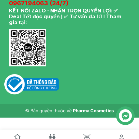
0967194063 (24/7)
KẾT NỐI ZALO - NHẬN TRỌN QUYỀN LỢI: ✅
Deal Tết độc quyền | ✅ Tư vấn da 1:1 I Tham
gia tại:
© Bản quyền thuộc về
Pharma Cosmetics