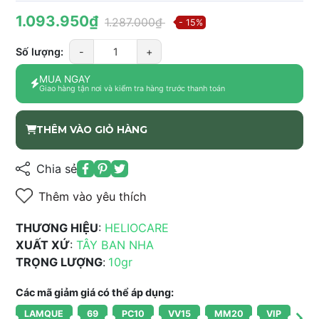
1.093.950₫
1.287.000₫
- 15%
Số lượng:
-
+
MUA NGAY
Giao hàng tận nơi và kiểm tra hàng trước thanh toán
THÊM VÀO GIỎ HÀNG
Chia sẻ
Thêm vào yêu thích
THƯƠNG HIỆU
:
HELIOCARE
XUẤT XỨ
:
TÂY BAN NHA
TRỌNG LƯỢNG
:
10gr
Các mã giảm giá có thể áp dụng:
LAMQUE
69
PC10
VV15
MM20
VIP