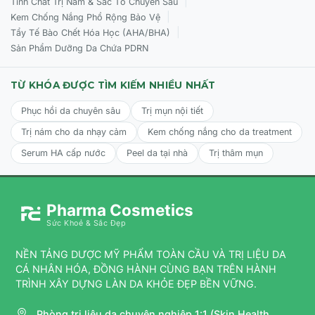
|
Tinh Chất Trị Nám & Sắc Tố Chuyên Sâu
|
Kem Chống Nắng Phổ Rộng Bảo Vệ
|
Tẩy Tế Bào Chết Hóa Học (AHA/BHA)
Sản Phẩm Dưỡng Da Chứa PDRN
TỪ KHÓA ĐƯỢC TÌM KIẾM NHIỀU NHẤT
Phục hồi da chuyên sâu
Trị mụn nội tiết
Trị nám cho da nhạy cảm
Kem chống nắng cho da treatment
Serum HA cấp nước
Peel da tại nhà
Trị thâm mụn
Pharma Cosmetics
Sức Khoẻ & Sắc Đẹp
NỀN TẢNG DƯỢC MỸ PHẨM TOÀN CẦU VÀ TRỊ LIỆU DA
CÁ NHÂN HÓA, ĐỒNG HÀNH CÙNG BẠN TRÊN HÀNH
TRÌNH XÂY DỰNG LÀN DA KHỎE ĐẸP BỀN VỮNG.
Phòng trị liệu da chuyên nghiệp 1:1 (Skin Health