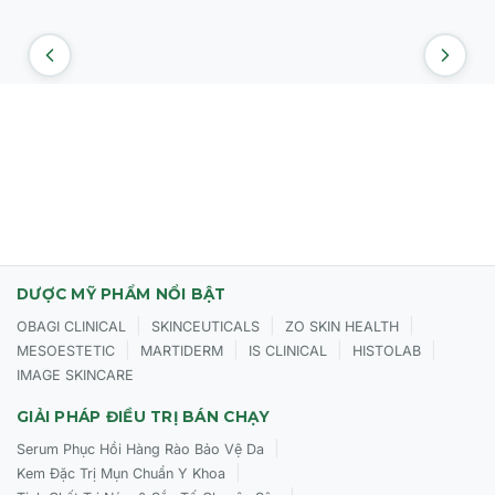
DƯỢC MỸ PHẨM NỔI BẬT
|
|
|
OBAGI CLINICAL
SKINCEUTICALS
ZO SKIN HEALTH
|
|
|
|
MESOESTETIC
MARTIDERM
IS CLINICAL
HISTOLAB
IMAGE SKINCARE
GIẢI PHÁP ĐIỀU TRỊ BÁN CHẠY
|
Serum Phục Hồi Hàng Rào Bảo Vệ Da
|
Kem Đặc Trị Mụn Chuẩn Y Khoa