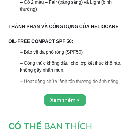
– Có 2 màu – Fair (trắng sáng) và Light (bình
thường)
THÀNH PHẦN VÀ CÔNG DỤNG CỦA HELIOCARE
OIL-FREE COMPACT SPF 50:
– Bảo vệ da phổ rộng (SPF50)
– Công thức không dầu, cho lớp kết thúc khô ráo,
không gây nhân mụn.
– Hoạt động chữa lành tổn thương do ánh nắng
– Chống oxy hóa
Xem thêm
Thành phần chi tiết :
Hydrogenated Polyisobutene, Ethylhexyl Palmitate, Cl
77891, Nylon-12, Polymethyl Methacrylate, Ethylhexyl
CÓ THỂ
BẠN THÍCH
Methoxycinnamate, 4-Methylbenzylidene Camphor,