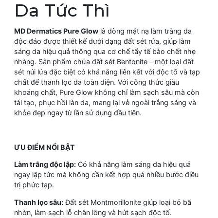
Da Tức Thì
MD Dermatics Pure Glow
là dòng mặt nạ làm trắng da
độc đáo được thiết kế dưới dạng đất sét rửa, giúp làm
sáng da hiệu quả thông qua cơ chế tẩy tế bào chết nhẹ
nhàng. Sản phẩm chứa đất sét Bentonite – một loại đất
sét núi lửa đặc biệt có khả năng liên kết với độc tố và tạp
chất để thanh lọc da toàn diện. Với công thức giàu
khoáng chất, Pure Glow không chỉ làm sạch sâu mà còn
tái tạo, phục hồi làn da, mang lại vẻ ngoài trắng sáng và
khỏe đẹp ngay từ lần sử dụng đầu tiên.
ƯU ĐIỂM NỔI BẬT
Làm trắng độc lập:
Có khả năng làm sáng da hiệu quả
ngay lập tức mà không cần kết hợp quá nhiều bước điều
trị phức tạp.
Thanh lọc sâu:
Đất sét Montmorillonite giúp loại bỏ bã
nhờn, làm sạch lỗ chân lông và hút sạch độc tố.