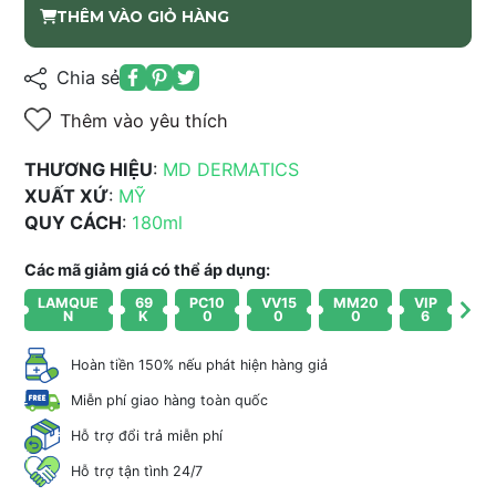
THÊM VÀO GIỎ HÀNG
Chia sẻ
Thêm vào yêu thích
THƯƠNG HIỆU
:
MD DERMATICS
XUẤT XỨ
:
MỸ
QUY CÁCH
:
180ml
Các mã giảm giá có thể áp dụng:
LAMQUE
69
PC10
VV15
MM20
VIP
N
K
0
0
0
6
Hoàn tiền 150% nếu phát hiện hàng giả
Miễn phí giao hàng toàn quốc
Hỗ trợ đổi trả miễn phí
Hỗ trợ tận tình 24/7