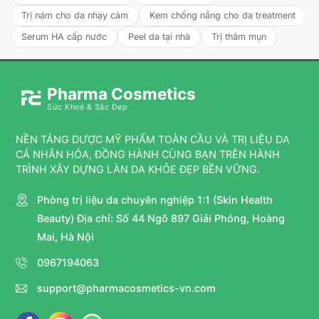
Trị nám cho da nhạy cảm
Kem chống nắng cho da treatment
Serum HA cấp nước
Peel da tại nhà
Trị thâm mụn
Pharma Cosmetics
Sức Khoẻ & Sắc Đẹp
NỀN TẢNG DƯỢC MỸ PHẨM TOÀN CẦU VÀ TRỊ LIỆU DA
CÁ NHÂN HÓA, ĐỒNG HÀNH CÙNG BẠN TRÊN HÀNH
TRÌNH XÂY DỰNG LÀN DA KHỎE ĐẸP BỀN VỮNG.
Phòng trị liệu da chuyên nghiệp 1:1 (Skin Health
Beauty) Địa chỉ: Số 44 Ngõ 897 Giải Phóng, Hoàng
Mai, Hà Nội
0967194063
support@pharmacosmetics-vn.com