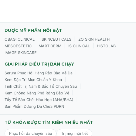
Làm sạch:
Rửa sạch lại bằng nước ấm.
DƯỢC MỸ PHẨM NỔI BẬT
|
|
|
OBAGI CLINICAL
SKINCEUTICALS
ZO SKIN HEALTH
|
|
|
|
MESOESTETIC
MARTIDERM
IS CLINICAL
HISTOLAB
IMAGE SKINCARE
GIẢI PHÁP ĐIỀU TRỊ BÁN CHẠY
|
Serum Phục Hồi Hàng Rào Bảo Vệ Da
|
Kem Đặc Trị Mụn Chuẩn Y Khoa
|
Tinh Chất Trị Nám & Sắc Tố Chuyên Sâu
|
Kem Chống Nắng Phổ Rộng Bảo Vệ
|
Tẩy Tế Bào Chết Hóa Học (AHA/BHA)
Sản Phẩm Dưỡng Da Chứa PDRN
TỪ KHÓA ĐƯỢC TÌM KIẾM NHIỀU NHẤT
Phục hồi da chuyên sâu
Trị mụn nội tiết