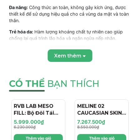
Đa năng:
Công thức an toàn, không gây kích ứng, được
thiết kế để sử dụng hiệu quả cho cả vùng da mặt và toàn
thân.
Trẻ hóa da:
Hàm lượng khoáng chất tự nhiên cao giúp
chống lại quá trình lão hóa và ngăn ngừa nếp nhăn.
Xem thêm
THÀNH PHẦN VÀ CÔNG DỤNG CỦA MD Dermatics Pure
Glow
THÀNH PHẦN CHÍNH
CÓ THỂ
BẠN THÍCH
Rumex Occidentalis:
Hoạt chất làm sáng da tự nhiên,
giúp cải thiện vùng da xỉn màu và mệt mỏi.
RVB LAB MESO
- 4%
MELINE 02
- 15%
Đất sét Bentonite & Montmorillonite:
Đất sét núi lửa giúp
FILL: Bộ Đôi Tái
CAUCASIAN SKIN
hấp thụ tạp chất, tẩy tế bào chết và làm mịn bề mặt da.
Tạo & Nâng Cơ
DAY/NIGHT / BỘ
5.999.000₫
7.267.500₫
Các khoáng chất tự nhiên:
Cung cấp dưỡng chất thiết
Chuyên Sâu - Hiệu
ĐÔI TRỊ NÁM
6.230.000₫
8.550.000₫
yếu để trẻ hóa và tăng cường sức khỏe làn da.
Ứng "Filler + Botox
NGÀY/ĐÊM, SÁNG
Thêm vào giỏ
Thêm vào giỏ