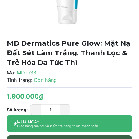
MD Dermatics Pure Glow: Mặt Nạ
Đất Sét Làm Trắng, Thanh Lọc &
Trẻ Hóa Da Tức Thì
Mã:
MD D38
Tình trạng:
Còn hàng
1.900.000₫
Số lượng:
-
+
MUA NGAY
Giao hàng tận nơi và kiểm tra hàng trước thanh toán