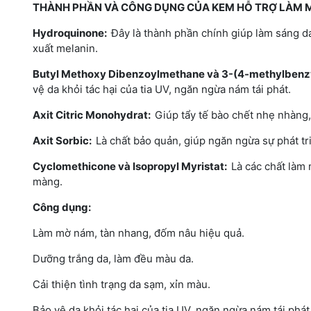
THÀNH PHẦN VÀ CÔNG DỤNG CỦA KEM HỖ TRỢ LÀM 
Hydroquinone:
Đây là thành phần chính giúp làm sáng 
xuất melanin.
Butyl Methoxy Dibenzoylmethane và 3-(4-methylbenz
vệ da khỏi tác hại của tia UV, ngăn ngừa nám tái phát.
Axit Citric Monohydrat:
Giúp tẩy tế bào chết nhẹ nhàng,
Axit Sorbic:
Là chất bảo quản, giúp ngăn ngừa sự phát t
Cyclomethicone và Isopropyl Myristat:
Là các chất làm
màng.
Công dụng:
Làm mờ nám, tàn nhang, đốm nâu hiệu quả.
Dưỡng trắng da, làm đều màu da.
Cải thiện tình trạng da sạm, xỉn màu.
Bảo vệ da khỏi tác hại của tia UV, ngăn ngừa nám tái phát