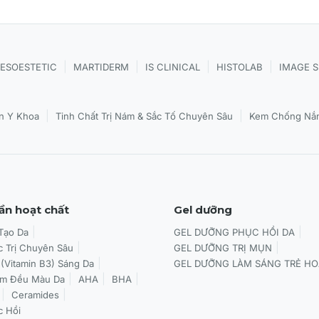
|
|
|
|
ESOESTETIC
MARTIDERM
IS CLINICAL
HISTOLAB
IMAGE 
|
|
n Y Khoa
Tinh Chất Trị Nám & Sắc Tố Chuyên Sâu
Kem Chống Nắn
ần hoạt chất
Gel dưỡng
 Tạo Da
GEL DƯỠNG PHỤC HỒI DA
c Trị Chuyên Sâu
GEL DƯỠNG TRỊ MỤN
 (Vitamin B3) Sáng Da
GEL DƯỠNG LÀM SÁNG TRẺ HO
àm Đều Màu Da
AHA
BHA
Ceramides
c Hồi