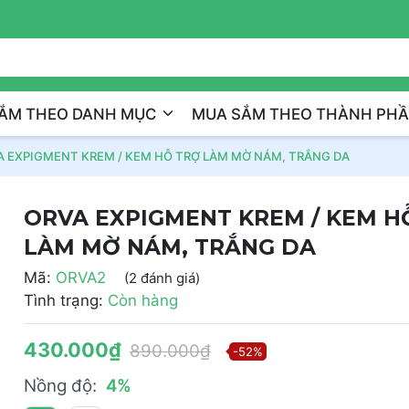
Đồng Hành Cùng
ẮM THEO DANH MỤC
MUA SẮM THEO THÀNH PH
A EXPIGMENT KREM / KEM HỖ TRỢ LÀM MỜ NÁM, TRẮNG DA
ORVA EXPIGMENT KREM / KEM H
LÀM MỜ NÁM, TRẮNG DA
Mã:
ORVA2
(2 đánh giá)
Tình trạng:
Còn hàng
430.000₫
890.000₫
-52%
Nồng độ:
4%