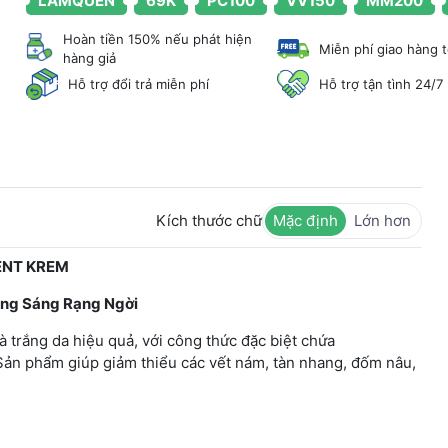
LAMQUEN
69K
PC100
VV150
MM200
Hoàn tiền 150% nếu phát hiện
Miễn phí giao hàng 
hàng giả
Hỗ trợ đổi trả miễn phí
Hỗ trợ tận tình 24/7
Kích thước chữ
Mặc định
Lớn hơn
ENT KREM
ng Sáng Rạng Ngời
rắng da hiệu quả, với công thức đặc biệt chứa
ản phẩm giúp giảm thiểu các vết nám, tàn nhang, đốm nâu,