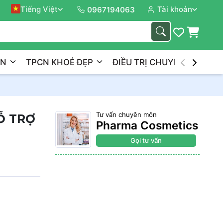
 Bạn Trên Hành Trình
Tiếng Việt
Tài khoản
0967194063
ẦN
TPCN KHOẺ ĐẸP
ĐIỀU TRỊ CHUYÊN NGHIỆP
Tư vấn chuyên môn
Ỗ TRỢ
Pharma Cosmetics
Gọi tư vấn