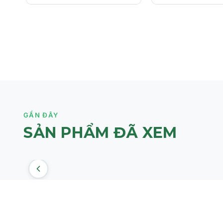
Vitamin C
Lưu ý:
Hydroquinone là một hoạt chất mạnh, có thể gây kích ứn
dụng.
Không sử dụng cho phụ nữ có thai và cho con bú.
Luôn luôn sử dụng kem chống nắng vào ban ngày.
chỉ nên sử dụng theo chỉ dẫn của bác sỹ.
GẦN ĐÂY
SẢN PHẨM ĐÃ XEM