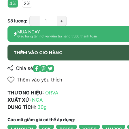
4%
2%
Số lượng:
-
+
MUA NGAY
Giao hàng tận nơi và kiểm tra hàng trước thanh toán
THÊM VÀO GIỎ HÀNG
Chia sẻ
Thêm vào yêu thích
THƯƠNG HIỆU:
ORVA
XUẤT XỨ:
NGA
DUNG TÍCH:
30g
Các mã giảm giá có thể áp dụng: