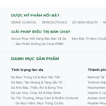
DƯỢC MỸ PHẨM NỔI BẬT
|
|
|
OBAGI CLINICAL
SKINCEUTICALS
ZO SKIN HEALTH
M
GIẢI PHÁP ĐIỀU TRỊ BÁN CHẠY
|
Serum Phục Hồi Hàng Rào Bảo Vệ Da
Kem Đặc Trị Mụn Chuẩ
|
Sản Phẩm Dưỡng Da Chứa PDRN
DANH MỤC SẢN PHẨM
Tình trạng làn da
Thành ph
Da Mụn Trứng Cá & Mụn Nội Tiết
Retinoid Tái
Da Nám, Tàn Nhang & Tăng Sắc Tố
Tretinoin Đặ
Da Khô Ráp, Thiếu Ẩm & Bong Tróc
Niacinamide
Da Lão Hóa, Chảy Xệ & Nếp Nhăn
Vitamin C L
Da Tổn Thương, Nhạy Cảm & Nhiễm Corticoid
Azelaic Acid
Da Mụn Viêm, Mụn Trứng Cá Đỏ
Peptide Phụ