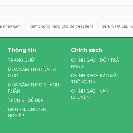
da nhạy cảm
Kem chống nắng cho da treatment
Serum HA cấp n
Thông tin
Chính sách
TRANG CHỦ
CHÍNH SÁCH ĐỔI/ TRẢ
HÀNG
MUA SẮM THEO DANH
MỤC
CHÍNH SÁCH BẢO MẬT
THÔNG TIN
MUA SẮM THEO THÀNH
PHẦN
CHÍNH SÁCH VẬN
CHUYỂN
TPCN KHOẺ ĐẸP
ĐIỀU TRỊ CHUYÊN
NGHIỆP