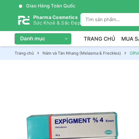
Trị Liệu Da Cá Nhân Hóa
Pharma Cosmetics
Sức Khoẻ & Sắc Đẹp
Danh mục
TRANG CHỦ
MUA S
Trang chủ
Nám và Tàn Nhang (Melasma & Freckles)
ORV