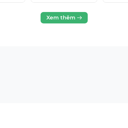
Tranexamic
Xem thêm
g da. Cần thử sản phẩm trên một vùng da nhỏ trước khi sử