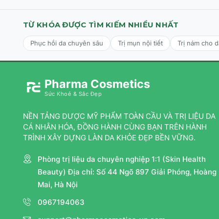
TỪ KHÓA ĐƯỢC TÌM KIẾM NHIỀU NHẤT
Phục hồi da chuyên sâu
Trị mụn nội tiết
Trị nám cho 
Pharma Cosmetics
Sức Khoẻ & Sắc Đẹp
NỀN TẢNG DƯỢC MỸ PHẨM TOÀN CẦU VÀ TRỊ LIỆU DA
CÁ NHÂN HÓA, ĐỒNG HÀNH CÙNG BẠN TRÊN HÀNH
TRÌNH XÂY DỰNG LÀN DA KHỎE ĐẸP BỀN VỮNG.
Phòng trị liệu da chuyên nghiệp 1:1 (Skin Health
Beauty) Địa chỉ: Số 44 Ngõ 897 Giải Phóng, Hoàng
Mai, Hà Nội
0967194063