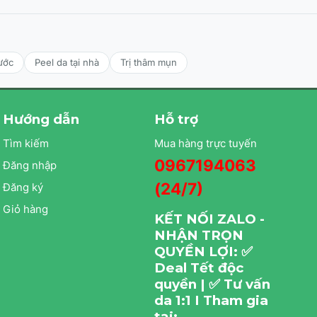
ước
Peel da tại nhà
Trị thâm mụn
Hướng dẫn
Hỗ trợ
Tìm kiếm
Mua hàng trực tuyến
0967194063
Đăng nhập
(24/7)
Đăng ký
Giỏ hàng
KẾT NỐI ZALO -
NHẬN TRỌN
QUYỀN LỢI: ✅
Deal Tết độc
quyền | ✅ Tư vấn
da 1:1 I Tham gia
tại: