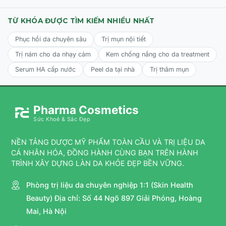
Rửa sạch lại bằng nước ấm hoặc dùng bông tẩy trang ẩm
lau sạch.
TỪ KHÓA ĐƯỢC TÌM KIẾM NHIỀU NHẤT
Sử dụng từ
1 - 2 lần/tuần
để đạt hiệu quả chống lão hóa
Phục hồi da chuyên sâu
Trị mụn nội tiết
tối ưu.
Trị nám cho da nhạy cảm
Kem chống nắng cho da treatment
Serum HA cấp nước
Peel da tại nhà
Trị thâm mụn
Pharma Cosmetics
Sức Khoẻ & Sắc Đẹp
NỀN TẢNG DƯỢC MỸ PHẨM TOÀN CẦU VÀ TRỊ LIỆU DA
CÁ NHÂN HÓA, ĐỒNG HÀNH CÙNG BẠN TRÊN HÀNH
TRÌNH XÂY DỰNG LÀN DA KHỎE ĐẸP BỀN VỮNG.
Phòng trị liệu da chuyên nghiệp 1:1 (Skin Health
Beauty) Địa chỉ: Số 44 Ngõ 897 Giải Phóng, Hoàng
Mai, Hà Nội