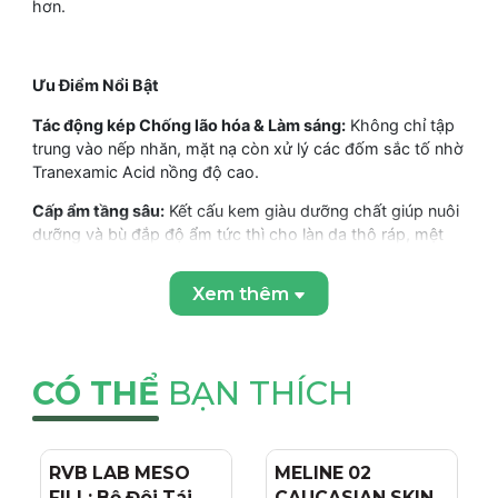
hơn.
Ưu Điểm Nổi Bật
Tác động kép Chống lão hóa & Làm sáng:
Không chỉ tập
trung vào nếp nhăn, mặt nạ còn xử lý các đốm sắc tố nhờ
Tranexamic Acid nồng độ cao.
Cấp ẩm tầng sâu:
Kết cấu kem giàu dưỡng chất giúp nuôi
dưỡng và bù đắp độ ẩm tức thì cho làn da thô ráp, mệt
mỏi.
Xem thêm
Nguồn nước khoáng trị liệu:
Chứa nước nhiệt (Thermal
Water) và nước biển Gulf Stream giàu khoáng chất giúp
làm dịu và tăng sức đề kháng cho da.
Công nghệ Celebr’age™:
Kích thích tổng hợp các protein
CÓ THỂ
BẠN THÍCH
cấu trúc, giúp định hình lại đường nét gương mặt và tăng
độ đàn hồi.
RVB LAB MESO
- 4%
MELINE 02
- 15%
FILL: Bộ Đôi Tái
CAUCASIAN SKIN