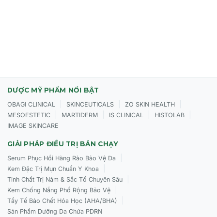
Làn da đang có dấu hiệu lão hóa: nếp nhăn, chân chim,
da chảy xệ.
Làn da gặp vấn đề về sắc tố: nám mảng, thâm sạm, da
không đều màu.
Da khô, mất nước, thiếu sức sống và kém rạng rỡ.
Người muốn duy trì vẻ trẻ trung và bảo vệ da trước các
DƯỢC MỸ PHẨM NỔI BẬT
tác nhân gây lão hóa sớm.
|
|
|
OBAGI CLINICAL
SKINCEUTICALS
ZO SKIN HEALTH
|
|
|
|
MESOESTETIC
MARTIDERM
IS CLINICAL
HISTOLAB
IMAGE SKINCARE
Cách sử dụng CỦA Selvert Thermal Intensive
Antiageing Mask With Tranexamic Acid & Shea Butter
GIẢI PHÁP ĐIỀU TRỊ BÁN CHẠY
Làm sạch da mặt và cổ bằng sản phẩm phù hợp.
|
Serum Phục Hồi Hàng Rào Bảo Vệ Da
|
Kem Đặc Trị Mụn Chuẩn Y Khoa
Thoa một lớp mặt nạ vừa đủ lên toàn bộ vùng mặt và cổ
|
Tinh Chất Trị Nám & Sắc Tố Chuyên Sâu
(tránh vùng mắt).
|
Kem Chống Nắng Phổ Rộng Bảo Vệ
Thư giãn trong khoảng
15 - 20 phút
để các hoạt chất
|
Tẩy Tế Bào Chết Hóa Học (AHA/BHA)
thẩm thấu sâu.
Sản Phẩm Dưỡng Da Chứa PDRN