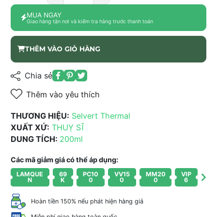
MUA NGAY
Giao hàng tận nơi và kiểm tra hàng trước thanh toán
THÊM VÀO GIỎ HÀNG
Chia sẻ
Thêm vào yêu thích
THƯƠNG HIỆU:
Selvert Thermal
XUẤT XỨ:
THUỴ SĨ
DUNG TÍCH:
200ml
Các mã giảm giá có thể áp dụng:
LAMQUE
69
PC10
VV15
MM20
VIP
N
K
0
0
0
6
Hoàn tiền 150% nếu phát hiện hàng giả
Miễn phí giao hàng toàn quốc