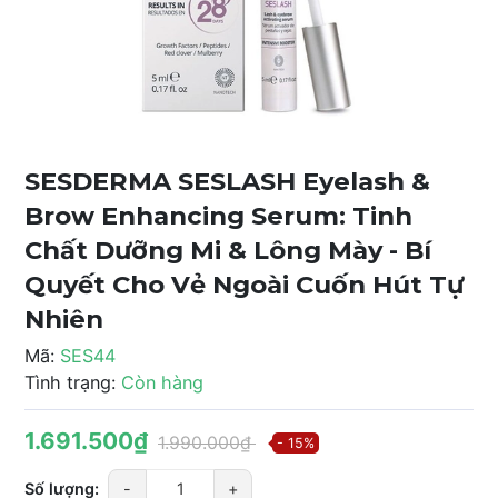
SESDERMA SESLASH Eyelash &
Brow Enhancing Serum: Tinh
Chất Dưỡng Mi & Lông Mày - Bí
Quyết Cho Vẻ Ngoài Cuốn Hút Tự
Nhiên
Mã:
SES44
Tình trạng:
Còn hàng
1.691.500₫
1.990.000₫
- 15%
Số lượng:
-
+