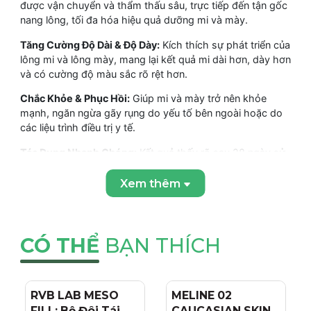
được vận chuyển và thẩm thấu sâu, trực tiếp đến tận gốc
nang lông, tối đa hóa hiệu quả dưỡng mi và mày.
Tăng Cường Độ Dài & Độ Dày:
Kích thích sự phát triển của
lông mi và lông mày, mang lại kết quả mi dài hơn, dày hơn
và có cường độ màu sắc rõ rệt hơn.
Chắc Khỏe & Phục Hồi:
Giúp mi và mày trở nên khỏe
mạnh, ngăn ngừa gãy rụng do yếu tố bên ngoài hoặc do
các liệu trình điều trị y tế.
Tác Dụng Nhanh Chóng:
Kết quả thấy rõ sau 28 ngày sử
dụng liên tục, và đạt hiệu quả tối đa sau 6-8 tuần.
Xem thêm
Dưỡng Ẩm & Chống Oxy Hóa:
Chứa
Hyaluronic Acid
,
Panthenol
và
Vitamin E
, giúp dưỡng ẩm, phục hồi và bảo
vệ sợi mi/lông mày khỏi các tác hại từ môi trường.
CÓ THỂ
BẠN THÍCH
THÀNH PHẦN VÀ CÔNG DỤNG CỦA TINH
CHẤT SESDERMA SESLASH Eyelash & Brow Enhancing
RVB LAB MESO
- 4%
MELINE 02
- 15%
Serum
FILL: Bộ Đôi Tái
CAUCASIAN SKIN