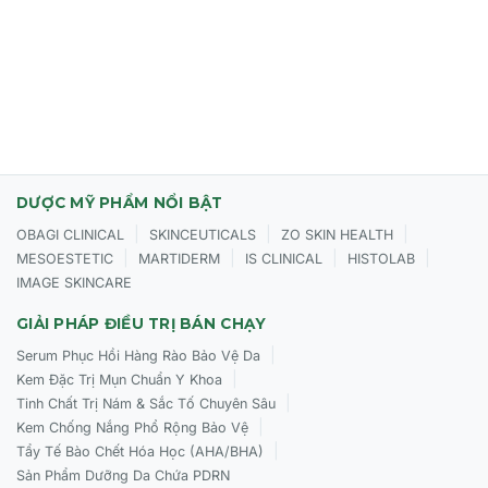
Dưỡng ẩm và phục hồi sợi lông.
Mang lại hàng mi và lông mày có vẻ ngoài đậm màu, có
khối lượng và độ cong rõ rệt.
ĐỐI TƯỢNG SỬ DỤNG CỦA TINH CHẤT SESDERMA
SESLASH Eyelash & Brow Enhancing Serum
DƯỢC MỸ PHẨM NỔI BẬT
Người có lông mi và lông mày yếu, thưa, dễ gãy rụng.
|
|
|
OBAGI CLINICAL
SKINCEUTICALS
ZO SKIN HEALTH
Người muốn mi và mày dài, dày và khỏe hơn.
|
|
|
|
MESOESTETIC
MARTIDERM
IS CLINICAL
HISTOLAB
IMAGE SKINCARE
Người đang sử dụng các liệu pháp y tế có thể gây ảnh
hưởng đến sự phát triển của lông.
GIẢI PHÁP ĐIỀU TRỊ BÁN CHẠY
|
Phù hợp cho mọi loại da.
Serum Phục Hồi Hàng Rào Bảo Vệ Da
|
Kem Đặc Trị Mụn Chuẩn Y Khoa
|
Tinh Chất Trị Nám & Sắc Tố Chuyên Sâu
|
Kem Chống Nắng Phổ Rộng Bảo Vệ
CÁCH SỬ DỤNG CỦA TINH CHẤT SESDERMA SESLASH
|
Tẩy Tế Bào Chết Hóa Học (AHA/BHA)
Eyelash & Brow Enhancing Serum
Sản Phẩm Dưỡng Da Chứa PDRN