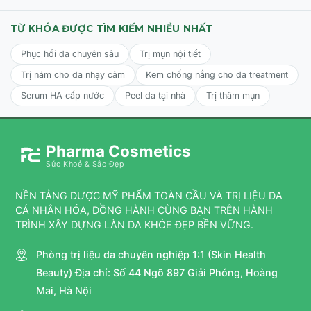
Lông mi trên và dưới:
Áp dụng serum kích hoạt hai lần
một ngày (sáng và tối) lên chân mi đã được làm sạch và
TỪ KHÓA ĐƯỢC TÌM KIẾM NHIỀU NHẤT
tẩy trang. Dùng cọ thoa từ trong ra ngoài. Để serum thẩm
thấu trong 1-3 phút trước khi dùng mascara thông
Phục hồi da chuyên sâu
Trị mụn nội tiết
thường.
Trị nám cho da nhạy cảm
Kem chống nắng cho da treatment
Lông mày:
Áp dụng serum kích hoạt hai lần một ngày
Serum HA cấp nước
Peel da tại nhà
Trị thâm mụn
(sáng và tối) lên lông mày đã được làm sạch và tẩy trang.
Dùng cọ massage nhẹ nhàng cho đến khi serum thẩm
thấu hoàn toàn.
Pharma Cosmetics
Lưu ý về tần suất:
Sử dụng 2 lần/ngày trong tháng đầu
Sức Khoẻ & Sắc Đẹp
tiên, sau đó duy trì 1 lần/ngày vào buổi tối trong tháng thứ
2 và 3.
NỀN TẢNG DƯỢC MỸ PHẨM TOÀN CẦU VÀ TRỊ LIỆU DA
CÁ NHÂN HÓA, ĐỒNG HÀNH CÙNG BẠN TRÊN HÀNH
TRÌNH XÂY DỰNG LÀN DA KHỎE ĐẸP BỀN VỮNG.
Phòng trị liệu da chuyên nghiệp 1:1 (Skin Health
Beauty) Địa chỉ: Số 44 Ngõ 897 Giải Phóng, Hoàng
Mai, Hà Nội