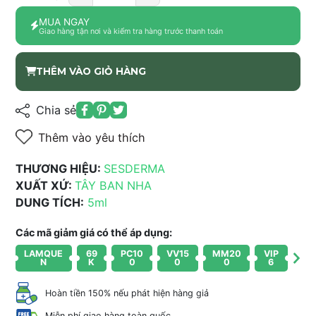
MUA NGAY
Giao hàng tận nơi và kiểm tra hàng trước thanh toán
THÊM VÀO GIỎ HÀNG
Chia sẻ
Thêm vào yêu thích
THƯƠNG HIỆU:
SESDERMA
XUẤT XỨ:
TÂY BAN NHA
DUNG TÍCH:
5ml
Các mã giảm giá có thể áp dụng:
LAMQUE
69
PC10
VV15
MM20
VIP
N
K
0
0
0
6
Hoàn tiền 150% nếu phát hiện hàng giả
Miễn phí giao hàng toàn quốc