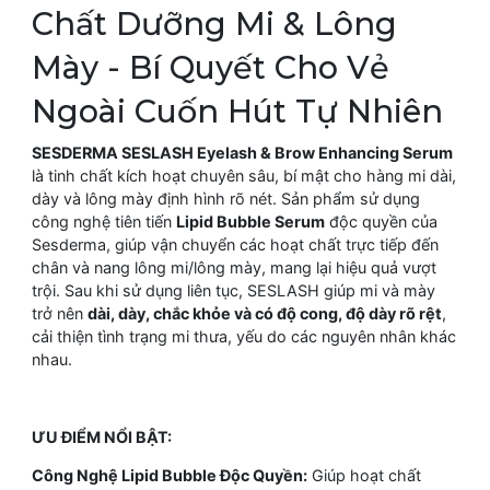
Chất Dưỡng Mi & Lông
Mày - Bí Quyết Cho Vẻ
Ngoài Cuốn Hút Tự Nhiên
SESDERMA SESLASH Eyelash & Brow Enhancing Serum
là tinh chất kích hoạt chuyên sâu, bí mật cho hàng mi dài,
dày và lông mày định hình rõ nét. Sản phẩm sử dụng
công nghệ tiên tiến
Lipid Bubble Serum
độc quyền của
Sesderma, giúp vận chuyển các hoạt chất trực tiếp đến
chân và nang lông mi/lông mày, mang lại hiệu quả vượt
trội. Sau khi sử dụng liên tục, SESLASH giúp mi và mày
trở nên
dài, dày, chắc khỏe và có độ cong, độ dày rõ rệt
,
cải thiện tình trạng mi thưa, yếu do các nguyên nhân khác
nhau.
ƯU ĐIỂM NỔI BẬT:
Công Nghệ Lipid Bubble Độc Quyền:
Giúp hoạt chất