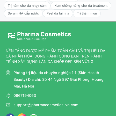
Trị nám cho da nhạy cảm
Kem chống nắng cho da treatment
Serum HA cấp nước
Peel da tại nhà
Trị thâm mụn
Pharma Cosmetics
Sức Khoẻ & Sắc Đẹp
NỀN TẢNG DƯỢC MỸ PHẨM TOÀN CẦU VÀ TRỊ LIỆU DA
CÁ NHÂN HÓA, ĐỒNG HÀNH CÙNG BẠN TRÊN HÀNH
TRÌNH XÂY DỰNG LÀN DA KHỎE ĐẸP BỀN VỮNG.
Phòng trị liệu da chuyên nghiệp 1:1 (Skin Health
Beauty) Địa chỉ: Số 44 Ngõ 897 Giải Phóng, Hoàng
Mai, Hà Nội
0967194063
support@pharmacosmetics-vn.com