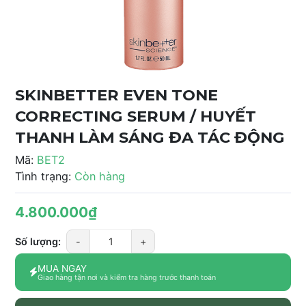
SKINBETTER EVEN TONE
CORRECTING SERUM / HUYẾT
THANH LÀM SÁNG ĐA TÁC ĐỘNG
Mã:
BET2
Tình trạng:
Còn hàng
4.800.000₫
Số lượng:
-
+
MUA NGAY
Giao hàng tận nơi và kiểm tra hàng trước thanh toán