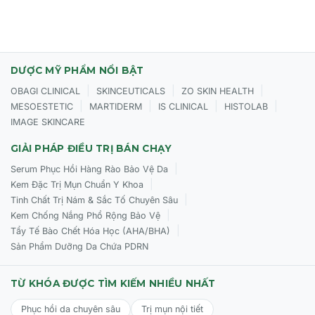
DƯỢC MỸ PHẨM NỔI BẬT
|
|
|
OBAGI CLINICAL
SKINCEUTICALS
ZO SKIN HEALTH
|
|
|
|
MESOESTETIC
MARTIDERM
IS CLINICAL
HISTOLAB
IMAGE SKINCARE
GIẢI PHÁP ĐIỀU TRỊ BÁN CHẠY
|
Serum Phục Hồi Hàng Rào Bảo Vệ Da
|
Kem Đặc Trị Mụn Chuẩn Y Khoa
|
Tinh Chất Trị Nám & Sắc Tố Chuyên Sâu
|
Kem Chống Nắng Phổ Rộng Bảo Vệ
|
Tẩy Tế Bào Chết Hóa Học (AHA/BHA)
Sản Phẩm Dưỡng Da Chứa PDRN
TỪ KHÓA ĐƯỢC TÌM KIẾM NHIỀU NHẤT
Phục hồi da chuyên sâu
Trị mụn nội tiết