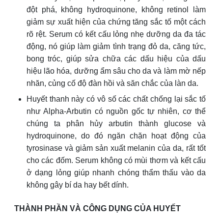
đột phá, không hydroquinone, không retinol làm
giảm sự xuất hiện của chứng tăng sắc tố một cách
rõ rệt. Serum có kết cấu lỏng nhẹ dưỡng da đa tác
động, nó giúp làm giảm tình trạng đỏ da, căng tức,
bong tróc, giúp sửa chữa các dấu hiệu của dấu
hiệu lão hóa, dưỡng ẩm sâu cho da và làm mờ nếp
nhăn, củng cố độ đàn hồi và săn chắc của làn da.
Huyết thanh này có vô số các chất chống lại sắc tố
như Alpha-Arbutin có nguồn gốc tự nhiên, cơ thể
chúng ta phân hủy arbutin thành glucose và
hydroquinone, do đó ngăn chặn hoạt động của
tyrosinase và giảm sản xuất melanin của da, rất tốt
cho các đốm. Serum không có mùi thơm và kết cấu
ở dạng lỏng giúp nhanh chóng thẩm thấu vào da
không gây bí da hay bết dính.
THÀNH PHẦN VÀ CÔNG DỤNG CỦA HUYẾT