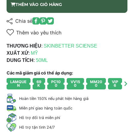
THÊM VÀO GIỎ HÀNG
Chia sẻ
Thêm vào yêu thích
THƯƠNG HIỆU
:
SKINBETTER SCIENSE
XUẤT XỨ
:
MỸ
DUNG TÍCH
:
50ML
Các mã giảm giá có thể áp dụng:
LAMQUE
69
PC10
VV15
MM20
VIP
N
K
0
0
0
6
Hoàn tiền 150% nếu phát hiện hàng giả
Miễn phí giao hàng toàn quốc
Hỗ trợ đổi trả miễn phí
Hỗ trợ tận tình 24/7