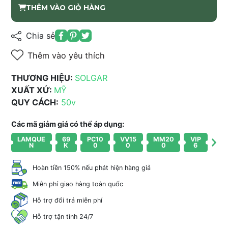
THÊM VÀO GIỎ HÀNG
Chia sẻ
Thêm vào yêu thích
THƯƠNG HIỆU:
SOLGAR
XUẤT XỨ:
MỸ
QUY CÁCH:
50v
Các mã giảm giá có thể áp dụng:
LAMQUE
69
PC10
VV15
MM20
VIP
N
K
0
0
0
6
Hoàn tiền 150% nếu phát hiện hàng giả
Miễn phí giao hàng toàn quốc
Hỗ trợ đổi trả miễn phí
Hỗ trợ tận tình 24/7