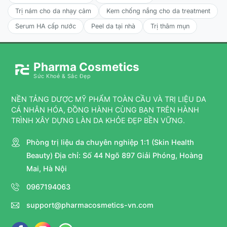
Trị nám cho da nhạy cảm
Kem chống nắng cho da treatment
Serum HA cấp nước
Peel da tại nhà
Trị thâm mụn
Pharma Cosmetics
Sức Khoẻ & Sắc Đẹp
NỀN TẢNG DƯỢC MỸ PHẨM TOÀN CẦU VÀ TRỊ LIỆU DA
CÁ NHÂN HÓA, ĐỒNG HÀNH CÙNG BẠN TRÊN HÀNH
TRÌNH XÂY DỰNG LÀN DA KHỎE ĐẸP BỀN VỮNG.
Phòng trị liệu da chuyên nghiệp 1:1 (Skin Health
Beauty) Địa chỉ: Số 44 Ngõ 897 Giải Phóng, Hoàng
Mai, Hà Nội
0967194063
support@pharmacosmetics-vn.com