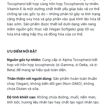
Tocopherol kết hợp cùng hỗn hợp Tocopherols tự nhiên.
Vitamin E là một dưỡng chất thiết yếu giúp bảo vệ cơ thể
chống lại các gốc tự do – những phân tử gây ra tình trạng
căng thẳng oxy hóa và góp phần vào quá trình lão hóa tế
bào sớm. Sản phẩm được thiết kế dưới dạng viên nang
mềm nguồn gốc thực vật (Vegan Softgels) giúp tối ưu
hóa khả năng hấp thụ và đồng hóa của cơ thể.
ƯU ĐIỂM NỔI BẬT
Nguồn gốc tự nhiên:
Cung cấp d-Alpha Tocopherol kết
hợp với hỗn hợp tocopherols (d-Gamma, d-Delta, và d-
Beta) để mang lại hiệu quả toàn diện.
Thân thiện với người dùng:
Sản phẩm hoàn toàn thuần
chay (Vegan), không biến đổi gen (Non-GMO), không
chứa Gluten và sữa.
Độ tinh khiết cao:
Không chứa đường, muối, nấm men,
tinh bột, hương liệu nhân tạo hay chất tạo ngọt nhân tạo.