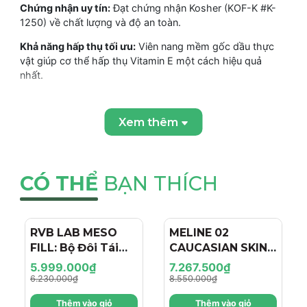
Chứng nhận uy tín:
Đạt chứng nhận Kosher (KOF-K #K-
1250) về chất lượng và độ an toàn.
Khả năng hấp thụ tối ưu:
Viên nang mềm gốc dầu thực
vật giúp cơ thể hấp thụ Vitamin E một cách hiệu quả
nhất.
Xem thêm
THÀNH PHẦN VÀ CÔNG DỤNG CỦA VIÊN UỐNG Solgar
Vitamin E 400IU (268 MG)
THÀNH PHẦN CHÍNH (Trong 1 viên)
CÓ THỂ
BẠN THÍCH
Vitamin E (dưới dạng d-Alpha Tocopherol):
268 mg
(tương đương 400 IU).
Hỗn hợp Tocopherols:
15 mg (cung cấp d-Gamma, d-
RVB LAB MESO
- 4%
MELINE 02
- 15%
Delta và d-Beta Tocopherols).
FILL: Bộ Đôi Tái
CAUCASIAN SKIN
Tạo & Nâng Cơ
DAY/NIGHT / BỘ
THÀNH PHẦN CHI TIẾT:
Dầu thực vật, Tinh bột biến tính
5.999.000₫
7.267.500₫
Chuyên Sâu - Hiệu
ĐÔI TRỊ NÁM
(từ ngô), Glycerin thực vật, Carrageenan, Sorbitol,
6.230.000₫
8.550.000₫
Ứng "Filler + Botox
NGÀY/ĐÊM, SÁNG
Triglyceride chuỗi trung bình, Lecithin đậu nành.
Sản
Thêm vào giỏ
Thêm vào giỏ
phẩm có chứa thành phần từ đậu nành
.