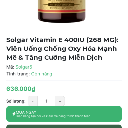
Solgar Vitamin E 400IU (268 MG):
Viên Uống Chống Oxy Hóa Mạnh
Mẽ & Tăng Cường Miễn Dịch
Mã:
Solgar5
Tình trạng:
Còn hàng
636.000₫
Số lượng:
-
+
MUA NGAY
Giao hàng tận nơi và kiểm tra hàng trước thanh toán