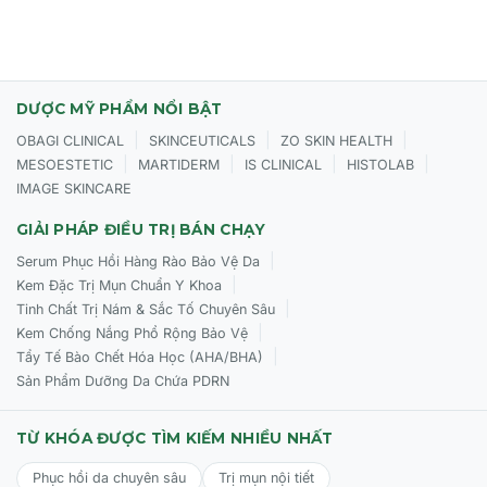
DƯỢC MỸ PHẨM NỔI BẬT
|
|
|
OBAGI CLINICAL
SKINCEUTICALS
ZO SKIN HEALTH
|
|
|
|
MESOESTETIC
MARTIDERM
IS CLINICAL
HISTOLAB
IMAGE SKINCARE
GIẢI PHÁP ĐIỀU TRỊ BÁN CHẠY
|
Serum Phục Hồi Hàng Rào Bảo Vệ Da
|
Kem Đặc Trị Mụn Chuẩn Y Khoa
|
Tinh Chất Trị Nám & Sắc Tố Chuyên Sâu
|
Kem Chống Nắng Phổ Rộng Bảo Vệ
|
Tẩy Tế Bào Chết Hóa Học (AHA/BHA)
Sản Phẩm Dưỡng Da Chứa PDRN
TỪ KHÓA ĐƯỢC TÌM KIẾM NHIỀU NHẤT
Phục hồi da chuyên sâu
Trị mụn nội tiết