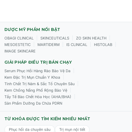
DƯỢC MỸ PHẨM NỔI BẬT
|
|
|
OBAGI CLINICAL
SKINCEUTICALS
ZO SKIN HEALTH
|
|
|
|
MESOESTETIC
MARTIDERM
IS CLINICAL
HISTOLAB
IMAGE SKINCARE
GIẢI PHÁP ĐIỀU TRỊ BÁN CHẠY
|
Serum Phục Hồi Hàng Rào Bảo Vệ Da
|
Kem Đặc Trị Mụn Chuẩn Y Khoa
|
Tinh Chất Trị Nám & Sắc Tố Chuyên Sâu
|
Kem Chống Nắng Phổ Rộng Bảo Vệ
|
Tẩy Tế Bào Chết Hóa Học (AHA/BHA)
Sản Phẩm Dưỡng Da Chứa PDRN
TỪ KHÓA ĐƯỢC TÌM KIẾM NHIỀU NHẤT
Phục hồi da chuyên sâu
Trị mụn nội tiết