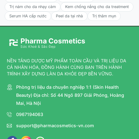
Trị nám cho da nhạy cảm
Kem chống nắng cho da treatment
Serum HA cấp nước
Peel da tại nhà
Trị thâm mụn
Pharma Cosmetics
Sức Khoẻ & Sắc Đẹp
NỀN TẢNG DƯỢC MỸ PHẨM TOÀN CẦU VÀ TRỊ LIỆU DA
CÁ NHÂN HÓA, ĐỒNG HÀNH CÙNG BẠN TRÊN HÀNH
TRÌNH XÂY DỰNG LÀN DA KHỎE ĐẸP BỀN VỮNG.
Phòng trị liệu da chuyên nghiệp 1:1 (Skin Health
Beauty) Địa chỉ: Số 44 Ngõ 897 Giải Phóng, Hoàng
Mai, Hà Nội
0967194063
support@pharmacosmetics-vn.com