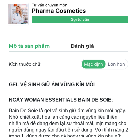
Tư vấn chuyên môn
Pharma Cosmetics
Gọi tư vấn
Mô tả sản phẩm
Đánh giá
Kích thước chữ
Mặc định
Lớn hơn
GEL VỆ SINH GIỮ ẨM VÙNG KÍN MỖI
NGÀY WOMAN ESSENTIALS BAIN DE SOIE:
Bain De Soie là gel vệ sinh giữ ẩm vùng kín mỗi ngày.
Nhờ chiết xuất hoa lan cùng các nguyên liệu thiên
nhiên mà dễ dàng đem lại sự thoải mái, mịn màng cho
người dùng ngay lần đầu tiên sử dụng. Với tính năng 2
trong 1, dùng được cho cả body và vùng kín phụ nữ.