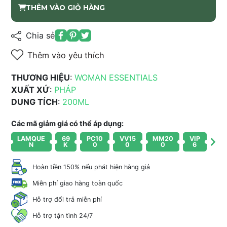
THÊM VÀO GIỎ HÀNG
Chia sẻ
Thêm vào yêu thích
THƯƠNG HIỆU
:
WOMAN ESSENTIALS
XUẤT XỨ
:
PHÁP
DUNG TÍCH
:
200ML
Các mã giảm giá có thể áp dụng:
LAMQUE
69
PC10
VV15
MM20
VIP
N
K
0
0
0
6
Hoàn tiền 150% nếu phát hiện hàng giả
Miễn phí giao hàng toàn quốc
Hỗ trợ đổi trả miễn phí
Hỗ trợ tận tình 24/7