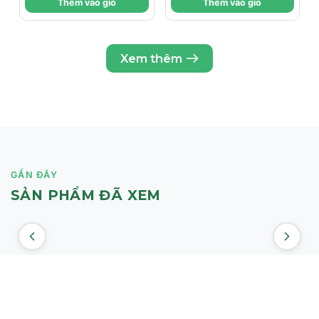
Thêm vào giỏ
Thêm vào giỏ
SÁNG
em, phụ nữ mang thai hoặc mới sinh.
Đặc biệt, thích hợp cho người có tiền sử hoặc nguy
cơ viêm nhiễm phụ khoa, nhiễm nấm Candida,
nhiễm khuẩn S.aureus và E.coli.
Xem thêm
Người đang điều trị các vấn đề về viêm nhiễm phụ
khoa.
GẦN ĐÂY
SẢN PHẨM ĐÃ XEM