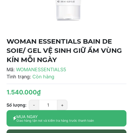
WOMAN ESSENTIALS BAIN DE
SOIE/ GEL VỆ SINH GIỮ ẨM VÙNG
KÍN MỖI NGÀY
Mã:
WOMANESSENTIALS5
Tình trạng:
Còn hàng
1.540.000₫
Số lượng:
-
+
MUA NGAY
Giao hàng tận nơi và kiểm tra hàng trước thanh toán