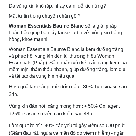
Da vùng kín khô ráp, nhạy cảm, dễ kích ứng?
Mất tự tin trong chuyện chăn gối?
Woman Essentials Baume Blanc
sẽ là giải pháp
hoàn hảo giúp bạn lấy lại sự tự tin với vùng kín trắng
hồng, khỏe mạnh!
Woman Essentials Baume Blanc là kem dưỡng trắng
và phục hồi vùng kín đến từ thương hiệu Woman
Essentials (Pháp). Sản phẩm với kết cấu dạng kem lụa
mềm mịn, thẩm thấu nhanh, giúp dưỡng trắng, làm dịu
và tái tạo da vùng kín hiệu quả.
Hiệu quả làm sáng, mờ đốm nâu: -80% Tyrosinase sau
24h.
Vùng kín đàn hồi, căng mọng hơn: + 50% Collagen,
+25% elastin so với mẫu kiểm sau 48h
Làm dịu tức thì: -40% các yếu tố gây viêm sau 30 phút
(Giảm đau rát, ngứa và mẩn đỏ do viêm nhiễm) - ngăn