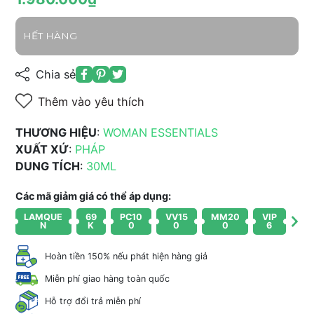
HẾT HÀNG
Chia sẻ
Thêm vào yêu thích
THƯƠNG HIỆU
:
WOMAN ESSENTIALS
XUẤT XỨ
:
PHÁP
DUNG TÍCH
:
30ML
Các mã giảm giá có thể áp dụng:
LAMQUE
69
PC10
VV15
MM20
VIP
N
K
0
0
0
6
Hoàn tiền 150% nếu phát hiện hàng giả
Miễn phí giao hàng toàn quốc
Hỗ trợ đổi trả miễn phí