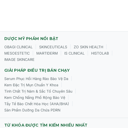
chăm sóc.
Massage nhẹ nhàng cho kem thẩm thấu.
Sử dụng 2 lần/ngày (sáng và tối).
DƯỢC MỸ PHẨM NỔI BẬT
Woman Essentials Baume Blanc - Bí quyết cho
|
|
|
OBAGI CLINICAL
SKINCEUTICALS
ZO SKIN HEALTH
vùng kín trắng hồng rạng rỡ, tự tin quyến rũ!
|
|
|
|
MESOESTETIC
MARTIDERM
IS CLINICAL
HISTOLAB
Liên hệ ngay để được tư vấn và đặt hàng!
IMAGE SKINCARE
GIẢI PHÁP ĐIỀU TRỊ BÁN CHẠY
|
Serum Phục Hồi Hàng Rào Bảo Vệ Da
|
Kem Đặc Trị Mụn Chuẩn Y Khoa
|
Tinh Chất Trị Nám & Sắc Tố Chuyên Sâu
|
Kem Chống Nắng Phổ Rộng Bảo Vệ
|
Tẩy Tế Bào Chết Hóa Học (AHA/BHA)
Sản Phẩm Dưỡng Da Chứa PDRN
TỪ KHÓA ĐƯỢC TÌM KIẾM NHIỀU NHẤT