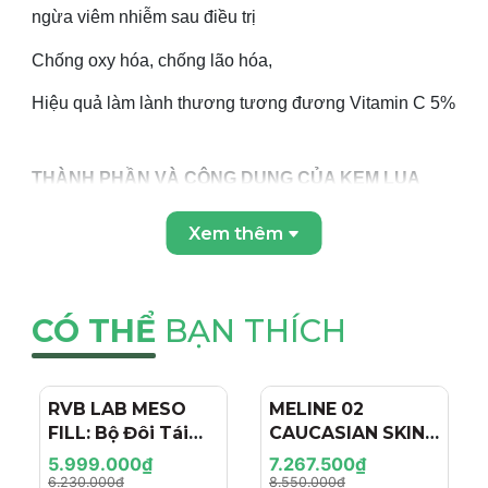
ngừa viêm nhiễm sau điều trị
Chống oxy hóa, chống lão hóa,
Hiệu quả làm lành thương tương đương Vitamin C 5%
THÀNH PHẦN VÀ CÔNG DỤNG CỦA KEM LỤA
LÀM SÁNG VÀ PHỤC HỒI VÙNG KÍN
WOMAN
ESSENTIALS BAUME BLANC
Xem thêm
THÀNH PHẦN
Star Lily Extract (Pancratium maritimum):
tác dụng
CÓ THỂ
BẠN THÍCH
làm sáng, giảm rõ rệt sắc tố của các vết thâm.
Hoa súng trắng (White Nymphaea):
tác dụng làm
sáng, kháng viêm, phục hồi tổn thương
RVB LAB MESO
- 4%
MELINE 02
- 15%
FILL: Bộ Đôi Tái
CAUCASIAN SKIN
Bio-regenerating Orchid:
tăng sinh collagen, chống
Tạo & Nâng Cơ
DAY/NIGHT / BỘ
5.999.000₫
7.267.500₫
oxy hóa, chống lão hóa, làm dịu, phục hồi da.
Chuyên Sâu - Hiệu
ĐÔI TRỊ NÁM
6.230.000₫
8.550.000₫