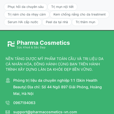
Phục hồi da chuyên sâu
Trị mụn nội tiết
Trị nám cho da nhạy cảm
Kem chống nắng cho da treatment
Serum HA cấp nước
Peel da tại nhà
Trị thâm mụn
Pharma Cosmetics
Sức Khoẻ & Sắc Đẹp
NỀN TẢNG DƯỢC MỸ PHẨM TOÀN CẦU VÀ TRỊ LIỆU DA
CÁ NHÂN HÓA, ĐỒNG HÀNH CÙNG BẠN TRÊN HÀNH
TRÌNH XÂY DỰNG LÀN DA KHỎE ĐẸP BỀN VỮNG.
Phòng trị liệu da chuyên nghiệp 1:1 (Skin Health
Beauty) Địa chỉ: Số 44 Ngõ 897 Giải Phóng, Hoàng
Mai, Hà Nội
0967194063
support@pharmacosmetics-vn.com