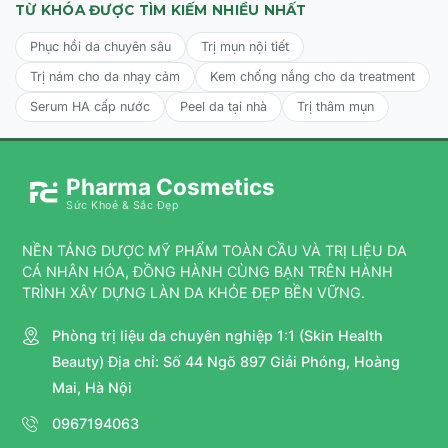
hiệu quả bảo vệ và sửa chữa 24 giờ.
TỪ KHÓA ĐƯỢC TÌM KIẾM NHIỀU NHẤT
Phục hồi da chuyên sâu
Trị mụn nội tiết
Trị nám cho da nhạy cảm
Kem chống nắng cho da treatment
Serum HA cấp nước
Peel da tại nhà
Trị thâm mụn
Pharma Cosmetics
Sức Khoẻ & Sắc Đẹp
NỀN TẢNG DƯỢC MỸ PHẨM TOÀN CẦU VÀ TRỊ LIỆU DA
CÁ NHÂN HÓA, ĐỒNG HÀNH CÙNG BẠN TRÊN HÀNH
TRÌNH XÂY DỰNG LÀN DA KHỎE ĐẸP BỀN VỮNG.
Phòng trị liệu da chuyên nghiệp 1:1 (Skin Health
Beauty) Địa chỉ: Số 44 Ngõ 897 Giải Phóng, Hoàng
Mai, Hà Nội
0967194063