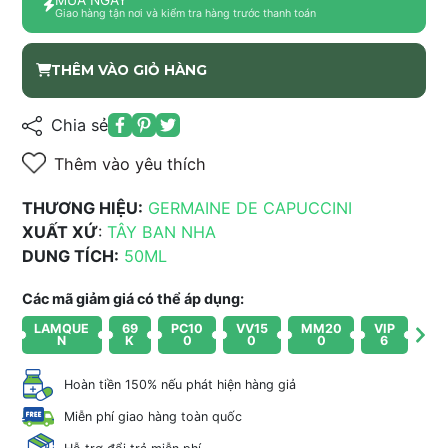
Giao hàng tận nơi và kiểm tra hàng trước thanh toán
THÊM VÀO GIỎ HÀNG
Chia sẻ
Thêm vào yêu thích
THƯƠNG HIỆU:
GERMAINE DE CAPUCCINI
XUẤT XỨ
:
TÂY BAN NHA
DUNG TÍCH:
50ML
Các mã giảm giá có thể áp dụng:
LAMQUE
69
PC10
VV15
MM20
VIP
N
K
0
0
0
6
Hoàn tiền 150% nếu phát hiện hàng giả
Miễn phí giao hàng toàn quốc