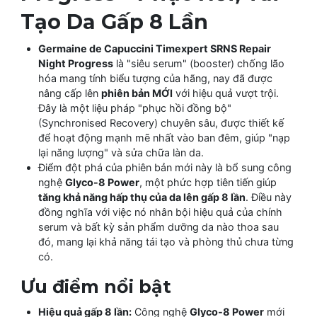
Tạo Da Gấp 8 Lần
Germaine de Capuccini Timexpert SRNS Repair
Night Progress
là "siêu serum" (booster) chống lão
hóa mang tính biểu tượng của hãng, nay đã được
nâng cấp lên
phiên bản MỚI
với hiệu quả vượt trội.
Đây là một liệu pháp "phục hồi đồng bộ"
(Synchronised Recovery) chuyên sâu, được thiết kế
để hoạt động mạnh mẽ nhất vào ban đêm, giúp "nạp
lại năng lượng" và sửa chữa làn da.
Điểm đột phá của phiên bản mới này là bổ sung công
nghệ
Glyco-8 Power
, một phức hợp tiên tiến giúp
tăng khả năng hấp thụ của da lên gấp 8 lần
. Điều này
đồng nghĩa với việc nó nhân bội hiệu quả của chính
serum và bất kỳ sản phẩm dưỡng da nào thoa sau
đó, mang lại khả năng tái tạo và phòng thủ chưa từng
có.
Ưu điểm nổi bật
Hiệu quả gấp 8 lần:
Công nghệ
Glyco-8 Power
mới