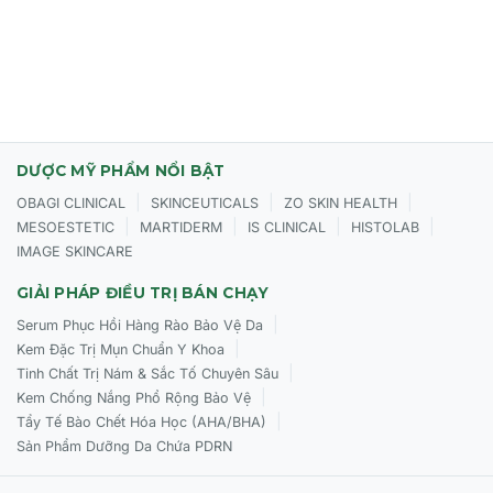
(stress), áp lực, thiếu ngủ.
Da cần một loại "siêu serum" phục hồi toàn diện,
chống lão hóa mạnh mẽ.
Cách sử dụng
Sử dụng như bước "booster" (serum) chuyên sâu.
DƯỢC MỸ PHẨM NỔI BẬT
|
|
|
OBAGI CLINICAL
SKINCEUTICALS
ZO SKIN HEALTH
Làm sạch & Cân bằng:
Rửa mặt sạch và sử dụng
|
|
|
|
MESOESTETIC
MARTIDERM
IS CLINICAL
HISTOLAB
toner/lotion.
IMAGE SKINCARE
Thoa serum:
Lấy một lượng serum "Repair Night
Progress" vừa đủ (khoảng 2-3 giọt) ra lòng bàn tay.
GIẢI PHÁP ĐIỀU TRỊ BÁN CHẠY
|
Serum Phục Hồi Hàng Rào Bảo Vệ Da
Massage:
Thoa đều lên mặt, cổ và vùng hở ngực
|
Kem Đặc Trị Mụn Chuẩn Y Khoa
(décolleté). Massage nhẹ nhàng cho đến khi serum
|
Tinh Chất Trị Nám & Sắc Tố Chuyên Sâu
thẩm thấu hoàn toàn.
|
Kem Chống Nắng Phổ Rộng Bảo Vệ
Khóa ẩm:
Tiếp tục với kem dưỡng (lý tưởng nhất là
|
Tẩy Tế Bào Chết Hóa Học (AHA/BHA)
Timexpert SRNS Cream
).
Sản Phẩm Dưỡng Da Chứa PDRN
Sử dụng đều đặn
2 lần/ngày
(sáng và tối) để đạt