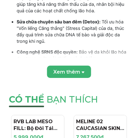
giúp tăng khả năng thẩm thấu của da, nhân bội hiệu
quả của các hoạt chất chống lão hóa.
Sửa chữa chuyên sâu ban đêm (Detox):
Tối ưu hóa
"Vốn liếng Căng thẳng" (Stress Capital) của da, thúc
đẩy quá trình sửa chữa DNA tế bào và giải độc da
trong khi ngủ.
Công nghệ SRNS độc quyền:
Bảo vệ da khỏi lão hóa
do stress, mệt mỏi, thiếu ngủ, ô nhiễm.
Kết cấu Booster siêu thẩm thấu:
Tinh chất mỏng
Xem thêm
nhẹ, thấm ngay lập tức, hoạt động như một "booster"
(chất dẫn) mạnh mẽ cho các bước dưỡng sau.
Chống lão hóa toàn diện (Ngày & Đêm):
Mặc dù tên
CÓ THỂ
BẠN THÍCH
là "Night", serum được khuyên dùng cả Sáng (để bảo
vệ) và Tối (để sửa chữa), mang lại hiệu quả 24 giờ.
Thành phần chính và Công
RVB LAB MESO
- 4%
MELINE 02
- 15%
dụng
FILL: Bộ Đôi Tái
CAUCASIAN SKIN
Tạo & Nâng Cơ
DAY/NIGHT / BỘ
5.999.000₫
7.267.500₫