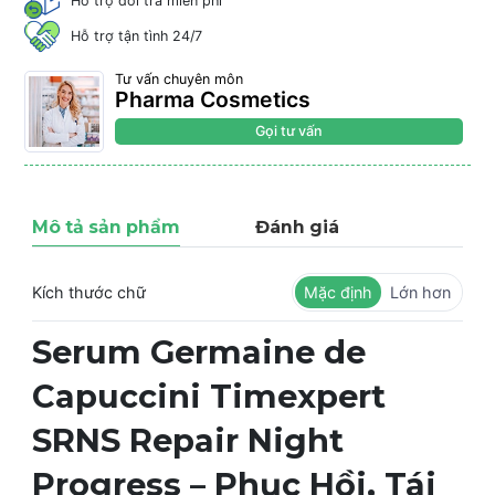
Hỗ trợ đổi trả miễn phí
Hỗ trợ tận tình 24/7
Tư vấn chuyên môn
Pharma Cosmetics
Gọi tư vấn
Mô tả sản phẩm
Đánh giá
Kích thước chữ
Mặc định
Lớn hơn
Serum Germaine de
Capuccini Timexpert
SRNS Repair Night
Progress – Phục Hồi, Tái