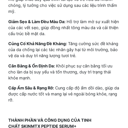
chóng, lý tưởng cho việc sử dụng sau các liệu trình thẩm
mỹ.
Giảm Sẹo & Làm Đều Màu Da:
Hỗ trợ làm mờ sự xuất hiện
của các vết sẹo, giúp đồng nhất tông màu da và cải thiện
cấu trúc bề mặt da.
Củng Cố Khả Năng Đề Kháng:
Tăng cường sức đề kháng
của da chống lại các tác nhân gây hại từ môi trường, bảo
vệ da và duy trì năng lượng tươi trẻ.
Cân Bằng & Ổn Định Da:
Khôi phục sự cân bằng tối ưu
cho làn da bị suy yếu và tổn thương, duy trì trạng thái
khỏe mạnh.
Cấp Ẩm Sâu & Rạng Rỡ:
Cung cấp độ ẩm dồi dào, giúp da
được cấp nước tốt và mang lại vẻ ngoài bóng khỏe, rạng
rỡ.
THÀNH PHẦN VÀ CÔNG DỤNG CỦA TINH
CHẤT SKINMTX PEPTIDE SERUM+