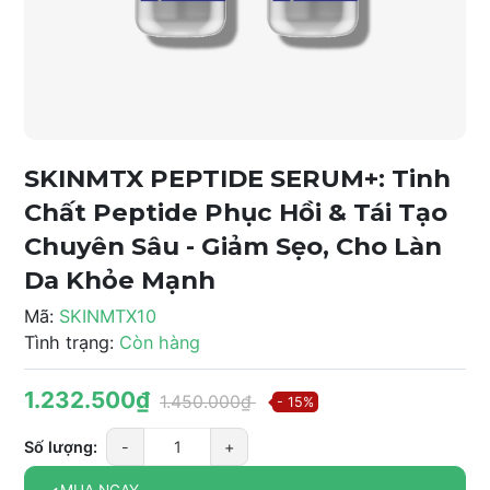
SKINMTX PEPTIDE SERUM+: Tinh
Chất Peptide Phục Hồi & Tái Tạo
Chuyên Sâu - Giảm Sẹo, Cho Làn
Da Khỏe Mạnh
Mã:
SKINMTX10
Tình trạng:
Còn hàng
1.232.500₫
1.450.000₫
- 15%
Số lượng:
-
+
MUA NGAY