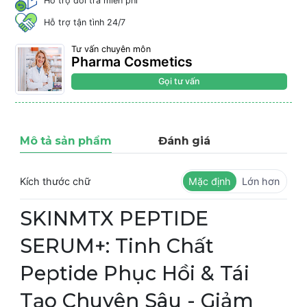
Hỗ trợ đổi trả miễn phí
Hỗ trợ tận tình 24/7
Tư vấn chuyên môn
Pharma Cosmetics
Gọi tư vấn
Mô tả sản phẩm
Đánh giá
Kích thước chữ
Mặc định
Lớn hơn
SKINMTX PEPTIDE
SERUM+: Tinh Chất
Peptide Phục Hồi & Tái
Tạo Chuyên Sâu - Giảm