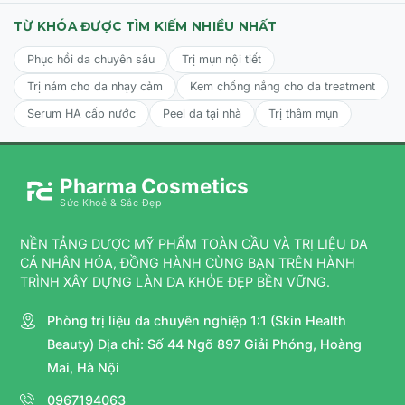
TỪ KHÓA ĐƯỢC TÌM KIẾM NHIỀU NHẤT
Phục hồi da chuyên sâu
Trị mụn nội tiết
Trị nám cho da nhạy cảm
Kem chống nắng cho da treatment
Serum HA cấp nước
Peel da tại nhà
Trị thâm mụn
Pharma Cosmetics
Sức Khoẻ & Sắc Đẹp
NỀN TẢNG DƯỢC MỸ PHẨM TOÀN CẦU VÀ TRỊ LIỆU DA
CÁ NHÂN HÓA, ĐỒNG HÀNH CÙNG BẠN TRÊN HÀNH
TRÌNH XÂY DỰNG LÀN DA KHỎE ĐẸP BỀN VỮNG.
Phòng trị liệu da chuyên nghiệp 1:1 (Skin Health
Beauty) Địa chỉ: Số 44 Ngõ 897 Giải Phóng, Hoàng
Mai, Hà Nội
0967194063