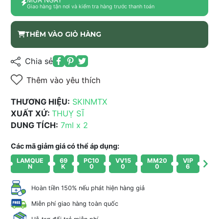
Giao hàng tận nơi và kiểm tra hàng trước thanh toán
THÊM VÀO GIỎ HÀNG
Chia sẻ
Thêm vào yêu thích
THƯƠNG HIỆU:
SKINMTX
XUẤT XỨ:
THUỴ SĨ
DUNG TÍCH:
7ml x 2
Các mã giảm giá có thể áp dụng:
LAMQUE
69
PC10
VV15
MM20
VIP
N
K
0
0
0
6
Hoàn tiền 150% nếu phát hiện hàng giả
Miễn phí giao hàng toàn quốc