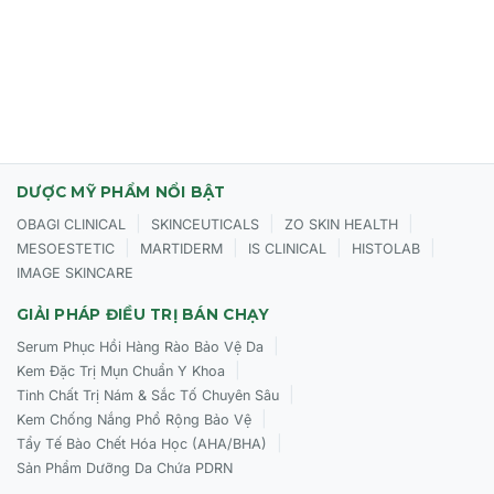
DƯỢC MỸ PHẨM NỔI BẬT
|
|
|
OBAGI CLINICAL
SKINCEUTICALS
ZO SKIN HEALTH
|
|
|
|
MESOESTETIC
MARTIDERM
IS CLINICAL
HISTOLAB
IMAGE SKINCARE
GIẢI PHÁP ĐIỀU TRỊ BÁN CHẠY
|
Serum Phục Hồi Hàng Rào Bảo Vệ Da
|
Kem Đặc Trị Mụn Chuẩn Y Khoa
|
Tinh Chất Trị Nám & Sắc Tố Chuyên Sâu
|
Kem Chống Nắng Phổ Rộng Bảo Vệ
|
Tẩy Tế Bào Chết Hóa Học (AHA/BHA)
Sản Phẩm Dưỡng Da Chứa PDRN