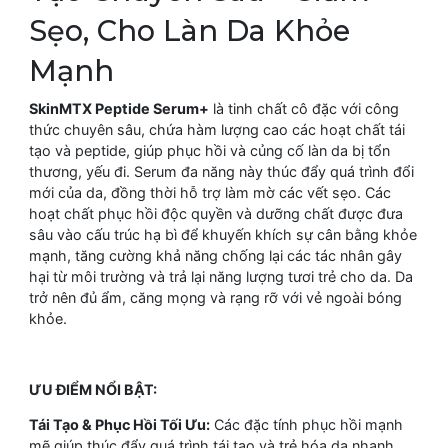
Sẹo, Cho Làn Da Khỏe
Mạnh
SkinMTX Peptide Serum+
là tinh chất cô đặc với công
thức chuyên sâu, chứa hàm lượng cao các hoạt chất tái
tạo và peptide, giúp phục hồi và củng cố làn da bị tổn
thương, yếu đi. Serum đa năng này thúc đẩy quá trình đổi
mới của da, đồng thời hỗ trợ làm mờ các vết sẹo. Các
hoạt chất phục hồi độc quyền và dưỡng chất được đưa
sâu vào cấu trúc hạ bì để khuyến khích sự cân bằng khỏe
mạnh, tăng cường khả năng chống lại các tác nhân gây
hại từ môi trường và trả lại năng lượng tươi trẻ cho da. Da
trở nên đủ ẩm, căng mọng và rạng rỡ với vẻ ngoài bóng
khỏe.
ƯU ĐIỂM NỔI BẬT:
Tái Tạo & Phục Hồi Tối Ưu:
Các đặc tính phục hồi mạnh
mẽ giúp thúc đẩy quá trình tái tạo và trẻ hóa da nhanh