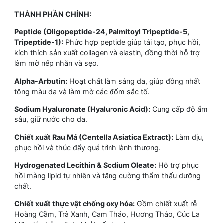
THÀNH PHẦN CHÍNH:
Peptide (Oligopeptide-24, Palmitoyl Tripeptide-5,
Tripeptide-1):
Phức hợp peptide giúp tái tạo, phục hồi,
kích thích sản xuất collagen và elastin, đồng thời hỗ trợ
làm mờ nếp nhăn và sẹo.
Alpha-Arbutin:
Hoạt chất làm sáng da, giúp đồng nhất
tông màu da và làm mờ các đốm sắc tố.
Sodium Hyaluronate (Hyaluronic Acid):
Cung cấp độ ẩm
sâu, giữ nước cho da.
Chiết xuất Rau Má (Centella Asiatica Extract):
Làm dịu,
phục hồi và thúc đẩy quá trình lành thương.
Hydrogenated Lecithin & Sodium Oleate:
Hỗ trợ phục
hồi màng lipid tự nhiên và tăng cường thẩm thấu dưỡng
chất.
Chiết xuất thực vật chống oxy hóa:
Gồm chiết xuất rễ
Hoàng Cầm, Trà Xanh, Cam Thảo, Hương Thảo, Cúc La