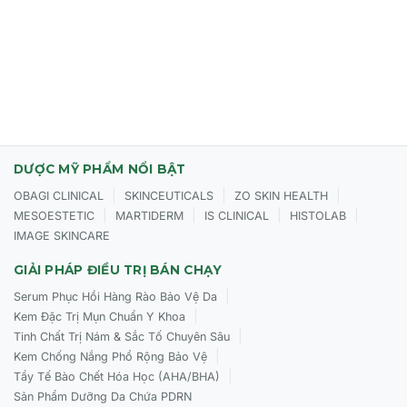
đen.
Người gặp tình trạng da thô ráp, sần sùi, lỗ chân lông to.
Người bắt đầu có dấu hiệu lão hóa sớm: da xỉn màu, nếp
nhăn nhỏ.
Phù hợp cho cả thanh thiếu niên và người trưởng thành từ
12 tuổi trở lên.
DƯỢC MỸ PHẨM NỔI BẬT
|
|
|
OBAGI CLINICAL
SKINCEUTICALS
ZO SKIN HEALTH
CÁCH SỬ DỤNG CỦA OSMOSIS CORRECT MD
|
|
|
|
MESOESTETIC
MARTIDERM
IS CLINICAL
HISTOLAB
PREVENTATIVE RETINAL SERUM
IMAGE SKINCARE
Rửa mặt sạch và lau khô.
GIẢI PHÁP ĐIỀU TRỊ BÁN CHẠY
|
Thoa 1/2 lần bơm sản phẩm (hoặc 3-4 giọt) lên làn da
Serum Phục Hồi Hàng Rào Bảo Vệ Da
|
sạch, khô ráo và nhẹ nhàng massage vùng da trên mặt,
Kem Đặc Trị Mụn Chuẩn Y Khoa
cổ và ngực.
|
Tinh Chất Trị Nám & Sắc Tố Chuyên Sâu
|
Kem Chống Nắng Phổ Rộng Bảo Vệ
Mẹo chuyên nghiệp:
Sử dụng kết hợp với 1/2 lần bơm xịt
|
Tẩy Tế Bào Chết Hóa Học (AHA/BHA)
dưỡng
Spritz Activating Mist (Boost/ Infuse)
và nhẹ
Sản Phẩm Dưỡng Da Chứa PDRN
nhàng massage trên da.