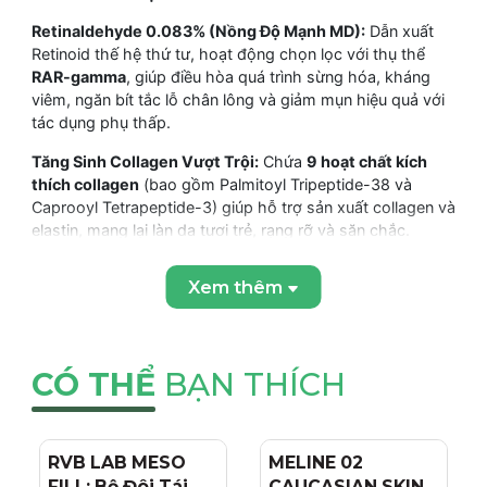
Retinaldehyde 0.083% (Nồng Độ Mạnh MD):
Dẫn xuất
Retinoid thế hệ thứ tư, hoạt động chọn lọc với thụ thể
RAR-gamma
, giúp điều hòa quá trình sừng hóa, kháng
viêm, ngăn bít tắc lỗ chân lông và giảm mụn hiệu quả với
tác dụng phụ thấp.
Tăng Sinh Collagen Vượt Trội:
Chứa
9 hoạt chất kích
thích collagen
(bao gồm Palmitoyl Tripeptide-38 và
Caprooyl Tetrapeptide-3) giúp hỗ trợ sản xuất collagen và
elastin, mang lại làn da tươi trẻ, rạng rỡ và săn chắc.
Phục Hồi & Làm Dịu Da:
Bổ sung
Ectoin và Dipeptide-6
Xem thêm
giúp làm dịu nhẹ nhàng, phục hồi, cân bằng độ ẩm và hỗ
trợ tái tạo da, giảm nguy cơ kích ứng trong quá trình điều
trị Retinoid.
CÓ THỂ
BẠN THÍCH
Cải Thiện Lão Hóa Sớm:
Giúp làm mờ nếp nhăn nông và
cải thiện sắc tố da, làm sạch bề mặt và giảm tình trạng da
sần sùi, thô ráp.
Hiệu Quả Cao Cấp (MD):
Tăng hiệu quả và hoạt chất lên
RVB LAB MESO
- 4%
MELINE 02
- 15%
đến 20% so với phiên bản thông thường, tối ưu hóa quá
FILL: Bộ Đôi Tái
CAUCASIAN SKIN