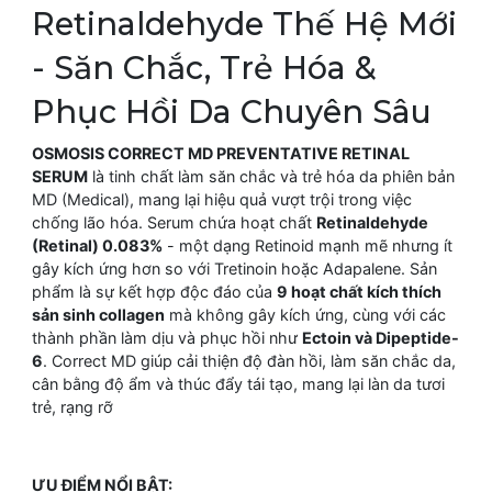
Retinaldehyde Thế Hệ Mới
- Săn Chắc, Trẻ Hóa &
Phục Hồi Da Chuyên Sâu
OSMOSIS CORRECT MD PREVENTATIVE RETINAL
SERUM
là tinh chất làm săn chắc và trẻ hóa da phiên bản
MD (Medical), mang lại hiệu quả vượt trội trong việc
chống lão hóa. Serum chứa hoạt chất
Retinaldehyde
(Retinal) 0.083%
- một dạng Retinoid mạnh mẽ nhưng ít
gây kích ứng hơn so với Tretinoin hoặc Adapalene. Sản
phẩm là sự kết hợp độc đáo của
9 hoạt chất kích thích
sản sinh collagen
mà không gây kích ứng, cùng với các
thành phần làm dịu và phục hồi như
Ectoin và Dipeptide-
6
. Correct MD giúp cải thiện độ đàn hồi, làm săn chắc da,
cân bằng độ ẩm và thúc đẩy tái tạo, mang lại làn da tươi
trẻ, rạng rỡ
ƯU ĐIỂM NỔI BẬT: