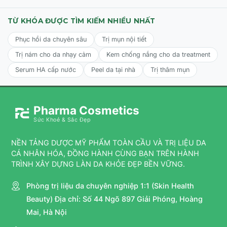
Tần suất:
Sử dụng
mỗi ngày 1 lần vào buổi sáng và/hoặc
TỪ KHÓA ĐƯỢC TÌM KIẾM NHIỀU NHẤT
buổi tối
, tăng dần tần suất theo chỉ định của bác sĩ nếu
da dung nạp tốt.
Phục hồi da chuyên sâu
Trị mụn nội tiết
Trị nám cho da nhạy cảm
Kem chống nắng cho da treatment
Lưu ý:
Ban ngày bắt buộc dùng kem chống nắng phổ
rộng
SPF 30+
trở lên.
Serum HA cấp nước
Peel da tại nhà
Trị thâm mụn
Pharma Cosmetics
Sức Khoẻ & Sắc Đẹp
NỀN TẢNG DƯỢC MỸ PHẨM TOÀN CẦU VÀ TRỊ LIỆU DA
CÁ NHÂN HÓA, ĐỒNG HÀNH CÙNG BẠN TRÊN HÀNH
TRÌNH XÂY DỰNG LÀN DA KHỎE ĐẸP BỀN VỮNG.
Phòng trị liệu da chuyên nghiệp 1:1 (Skin Health
Beauty) Địa chỉ: Số 44 Ngõ 897 Giải Phóng, Hoàng
Mai, Hà Nội