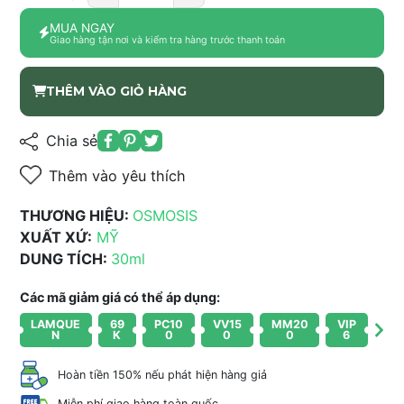
MUA NGAY
Giao hàng tận nơi và kiểm tra hàng trước thanh toán
THÊM VÀO GIỎ HÀNG
Chia sẻ
Thêm vào yêu thích
THƯƠNG HIỆU:
OSMOSIS
XUẤT XỨ:
MỸ
DUNG TÍCH:
30ml
Các mã giảm giá có thể áp dụng:
LAMQUE
69
PC10
VV15
MM20
VIP
N
K
0
0
0
6
Hoàn tiền 150% nếu phát hiện hàng giả
Miễn phí giao hàng toàn quốc