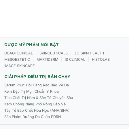
Phục hồi và làm lành vết thương, hỗ trợ chữa lành da bị
tổn thương.
Tăng cường mật độ và độ ẩm tự nhiên của da.
Cải thiện rõ rệt các nếp nhăn do thiếu ẩm, làm da mềm
mại và mịn màng hơn.
DƯỢC MỸ PHẨM NỔI BẬT
|
|
|
OBAGI CLINICAL
SKINCEUTICALS
ZO SKIN HEALTH
ĐỐI TƯỢNG SỬ DỤNG CỦA OSMOSIS REMEDY MD
|
|
|
|
MESOESTETIC
MARTIDERM
IS CLINICAL
HISTOLAB
HEALING BALM
IMAGE SKINCARE
Mọi loại da.
GIẢI PHÁP ĐIỀU TRỊ BÁN CHẠY
Đặc biệt là da khô, mất nước, mỏng manh.
|
Serum Phục Hồi Hàng Rào Bảo Vệ Da
|
Da nhạy cảm, dễ kích ứng, mẩn đỏ.
Kem Đặc Trị Mụn Chuẩn Y Khoa
|
Tinh Chất Trị Nám & Sắc Tố Chuyên Sâu
Da đang cần phục hồi sau các liệu trình xâm lấn (laser,
|
Kem Chống Nắng Phổ Rộng Bảo Vệ
peel, phi kim).
|
Tẩy Tế Bào Chết Hóa Học (AHA/BHA)
Sản Phẩm Dưỡng Da Chứa PDRN
CÁCH SỬ DỤNG CỦA OSMOSIS REMEDY MD HEALING