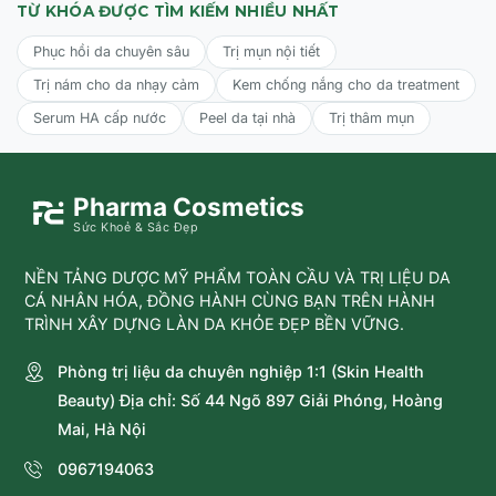
TỪ KHÓA ĐƯỢC TÌM KIẾM NHIỀU NHẤT
BALM
Phục hồi da chuyên sâu
Trị mụn nội tiết
Sử dụng như Mặt nạ:
Thoa một lớp mỏng và để trên da
trong 5-15 phút, sau đó nhẹ nhàng lau hoặc rửa sạch.
Trị nám cho da nhạy cảm
Kem chống nắng cho da treatment
Serum HA cấp nước
Peel da tại nhà
Trị thâm mụn
Sử dụng như Mặt nạ ngủ/Dưỡng chuyên sâu:
Thoa một
lớp mỏng lên da như lớp mặt nạ ngủ, sau đó massage lại
vào buổi sáng để da được hydrat hóa và hiệu chỉnh
chuyên sâu.
Pharma Cosmetics
Sức Khoẻ & Sắc Đẹp
NỀN TẢNG DƯỢC MỸ PHẨM TOÀN CẦU VÀ TRỊ LIỆU DA
CÁ NHÂN HÓA, ĐỒNG HÀNH CÙNG BẠN TRÊN HÀNH
TRÌNH XÂY DỰNG LÀN DA KHỎE ĐẸP BỀN VỮNG.
Phòng trị liệu da chuyên nghiệp 1:1 (Skin Health
Beauty) Địa chỉ: Số 44 Ngõ 897 Giải Phóng, Hoàng
Mai, Hà Nội
0967194063