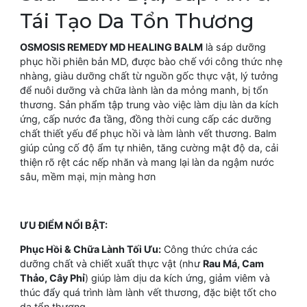
Tái Tạo Da Tổn Thương
OSMOSIS REMEDY MD HEALING BALM
là sáp dưỡng
phục hồi phiên bản MD, được bào chế với công thức nhẹ
nhàng, giàu dưỡng chất từ nguồn gốc thực vật, lý tưởng
để nuôi dưỡng và chữa lành làn da mỏng manh, bị tổn
thương. Sản phẩm tập trung vào việc làm dịu làn da kích
ứng, cấp nước đa tầng, đồng thời cung cấp các dưỡng
chất thiết yếu để phục hồi và làm lành vết thương. Balm
giúp củng cố độ ẩm tự nhiên, tăng cường mật độ da, cải
thiện rõ rệt các nếp nhăn và mang lại làn da ngậm nước
sâu, mềm mại, mịn màng hơn
ƯU ĐIỂM NỔI BẬT:
Phục Hồi & Chữa Lành Tối Ưu:
Công thức chứa các
dưỡng chất và chiết xuất thực vật (như
Rau Má, Cam
Thảo, Cây Phỉ
) giúp làm dịu da kích ứng, giảm viêm và
thúc đẩy quá trình làm lành vết thương, đặc biệt tốt cho
da tổn thương.