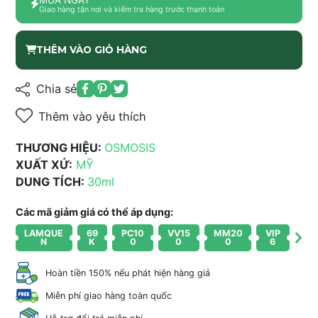
Giao hàng tận nơi và kiểm tra hàng trước thanh toán
THÊM VÀO GIỎ HÀNG
Chia sẻ
Thêm vào yêu thích
THƯƠNG HIỆU:
OSMOSIS
XUẤT XỨ:
MỸ
DUNG TÍCH:
30ml
Các mã giảm giá có thể áp dụng:
LAMQUE
69
PC10
VV15
MM20
VIP
N
K
0
0
0
6
Hoàn tiền 150% nếu phát hiện hàng giả
Miễn phí giao hàng toàn quốc