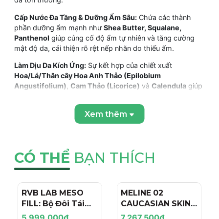
Cấp Nước Đa Tầng & Dưỡng Ẩm Sâu:
Chứa các thành
phần dưỡng ẩm mạnh như
Shea Butter, Squalane,
Panthenol
giúp củng cố độ ẩm tự nhiên và tăng cường
mật độ da, cải thiện rõ rệt nếp nhăn do thiếu ẩm.
Làm Dịu Da Kích Ứng:
Sự kết hợp của chiết xuất
Hoa/Lá/Thân cây Hoa Anh Thảo (Epilobium
Angustifolium)
,
Cam Thảo (Licorice)
và
Calendula
giúp
giảm cảm giác khó chịu và làm dịu da nhạy cảm, mẩn đỏ.
Xem thêm
Tăng Cường Mật Độ Da:
Giúp cải thiện rõ rệt các nếp
nhăn và mang lại làn da ngậm nước, mềm mại và mịn
màng hơn.
Công Thức Nhẹ Nhàng & Giàu Dinh Dưỡng:
Cung cấp
CÓ THỂ
BẠN THÍCH
các chất dinh dưỡng cần thiết để phục hồi làn da mỏng
manh, bị tổn thương mà không gây bết dính.
RVB LAB MESO
- 4%
MELINE 02
- 15%
FILL: Bộ Đôi Tái
CAUCASIAN SKIN
THÀNH PHẦN VÀ CÔNG DỤNG CỦA OSMOSIS REMEDY
Tạo & Nâng Cơ
DAY/NIGHT / BỘ
MD HEALING BALM
5.999.000₫
7.267.500₫