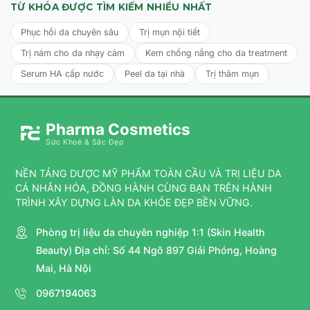
TỪ KHÓA ĐƯỢC TÌM KIẾM NHIỀU NHẤT
Phục hồi da chuyên sâu
Trị mụn nội tiết
Trị nám cho da nhạy cảm
Kem chống nắng cho da treatment
Serum HA cấp nước
Peel da tại nhà
Trị thâm mụn
Pharma Cosmetics
Sức Khoẻ & Sắc Đẹp
NỀN TẢNG DƯỢC MỸ PHẨM TOÀN CẦU VÀ TRỊ LIỆU DA
CÁ NHÂN HÓA, ĐỒNG HÀNH CÙNG BẠN TRÊN HÀNH
TRÌNH XÂY DỰNG LÀN DA KHỎE ĐẸP BỀN VỮNG.
Phòng trị liệu da chuyên nghiệp 1:1 (Skin Health
Beauty) Địa chỉ: Số 44 Ngõ 897 Giải Phóng, Hoàng
Mai, Hà Nội
0967194063