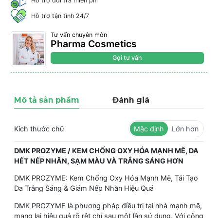
Hỗ trợ đổi trả miễn phí
Hỗ trợ tận tình 24/7
Tư vấn chuyên môn
Pharma Cosmetics
Gọi tư vấn
Mô tả sản phẩm
Đánh giá
Kích thước chữ
Mặc định
Lớn hơn
DMK PROZYME / KEM CHỐNG OXY HÓA MẠNH MẼ, DA
HẾT NẾP NHĂN, SẠM MÀU VÀ TRẮNG SÁNG HƠN
DMK PROZYME: Kem Chống Oxy Hóa Mạnh Mẽ, Tái Tạo
Da Trắng Sáng & Giảm Nếp Nhăn Hiệu Quả
DMK PROZYME là phương pháp điều trị tại nhà mạnh mẽ,
mang lại hiệu quả rõ rệt chỉ sau một lần sử dụng. Với công