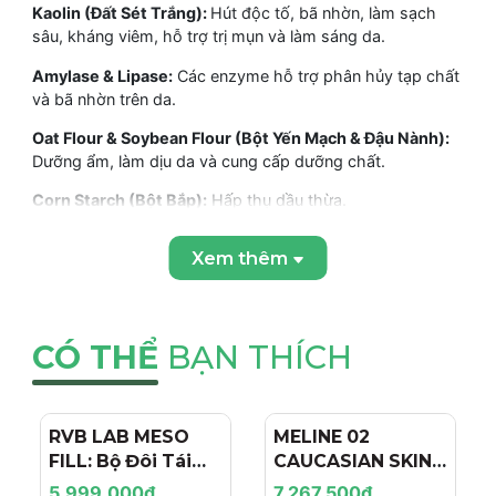
Kaolin (Đất Sét Trắng):
Hút độc tố, bã nhờn, làm sạch
sâu, kháng viêm, hỗ trợ trị mụn và làm sáng da.
Amylase & Lipase:
Các enzyme hỗ trợ phân hủy tạp chất
và bã nhờn trên da.
Oat Flour & Soybean Flour (Bột Yến Mạch & Đậu Nành):
Dưỡng ẩm, làm dịu da và cung cấp dưỡng chất.
Corn Starch (Bột Bắp):
Hấp thụ dầu thừa.
Zinc Oxide:
Kháng viêm, làm dịu da.
Xem thêm
CÔNG DỤNG:
Chống oxy hóa mạnh mẽ: Bảo vệ da khỏi tác hại của gốc
tự do, ngăn ngừa lão hóa.
CÓ THỂ
BẠN THÍCH
Giảm nếp nhăn và các dấu hiệu lão hóa: Kích thích tái tạo
tế bào, cải thiện độ đàn hồi và làm mờ nếp nhăn.
RVB LAB MESO
- 4%
MELINE 02
- 15%
Làm sáng da, giảm sạm màu: Loại bỏ tế bào chết xỉn
FILL: Bộ Đôi Tái
CAUCASIAN SKIN
màu, làm đều tông da và giảm các đốm sắc tố.
Tạo & Nâng Cơ
DAY/NIGHT / BỘ
5.999.000₫
7.267.500₫