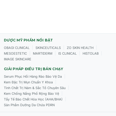
DƯỢC MỸ PHẨM NỔI BẬT
|
|
|
OBAGI CLINICAL
SKINCEUTICALS
ZO SKIN HEALTH
|
|
|
|
MESOESTETIC
MARTIDERM
IS CLINICAL
HISTOLAB
IMAGE SKINCARE
GIẢI PHÁP ĐIỀU TRỊ BÁN CHẠY
|
Serum Phục Hồi Hàng Rào Bảo Vệ Da
|
Kem Đặc Trị Mụn Chuẩn Y Khoa
|
Tinh Chất Trị Nám & Sắc Tố Chuyên Sâu
|
Kem Chống Nắng Phổ Rộng Bảo Vệ
|
Tẩy Tế Bào Chết Hóa Học (AHA/BHA)
Sản Phẩm Dưỡng Da Chứa PDRN