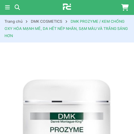
Trang chủ
DMK COSMETICS
DMK PROZYME / KEM CHỐNG
OXY HÓA MẠNH MẼ, DA HẾT NẾP NHĂN, SẠM MÀU VÀ TRẮNG SÁNG
HƠN