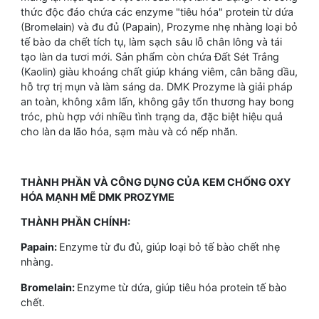
thức độc đáo chứa các enzyme "tiêu hóa" protein từ dứa
(Bromelain) và đu đủ (Papain), Prozyme nhẹ nhàng loại bỏ
tế bào da chết tích tụ, làm sạch sâu lỗ chân lông và tái
tạo làn da tươi mới. Sản phẩm còn chứa Đất Sét Trắng
(Kaolin) giàu khoáng chất giúp kháng viêm, cân bằng dầu,
hỗ trợ trị mụn và làm sáng da. DMK Prozyme là giải pháp
an toàn, không xâm lấn, không gây tổn thương hay bong
tróc, phù hợp với nhiều tình trạng da, đặc biệt hiệu quả
cho làn da lão hóa, sạm màu và có nếp nhăn.
THÀNH PHẦN VÀ CÔNG DỤNG CỦA KEM CHỐNG OXY
HÓA MẠNH MẼ DMK PROZYME
THÀNH PHẦN CHÍNH:
Papain:
Enzyme từ đu đủ, giúp loại bỏ tế bào chết nhẹ
nhàng.
Bromelain:
Enzyme từ dứa, giúp tiêu hóa protein tế bào
chết.