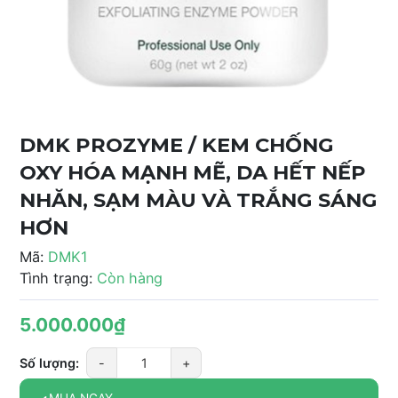
DMK PROZYME / KEM CHỐNG
OXY HÓA MẠNH MẼ, DA HẾT NẾP
NHĂN, SẠM MÀU VÀ TRẮNG SÁNG
HƠN
Mã:
DMK1
Tình trạng:
Còn hàng
5.000.000₫
Số lượng:
-
+
MUA NGAY