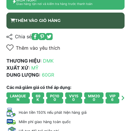
Giao hàng tận nơi và kiểm tra hàng trước thanh toán
THÊM VÀO GIỎ HÀNG
Chia sẻ
Thêm vào yêu thích
THƯƠNG HIỆU
:
DMK
XUẤT XỨ
:
MỸ
DUNG LƯỢNG:
60GR
Các mã giảm giá có thể áp dụng:
LAMQUE
69
PC10
VV15
MM20
VIP
N
K
0
0
0
6
Hoàn tiền 150% nếu phát hiện hàng giả
Miễn phí giao hàng toàn quốc