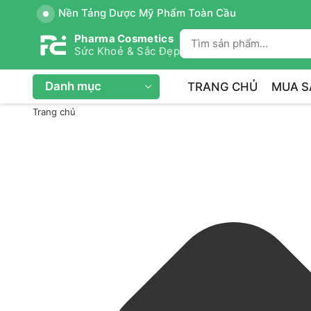
Nền Tảng Dược Mỹ Phẩm Toàn Cầu
Pharma Cosmetics
Sức Khoẻ & Sắc Đẹp
Danh mục
TRANG CHỦ
MUA S
Trang chủ