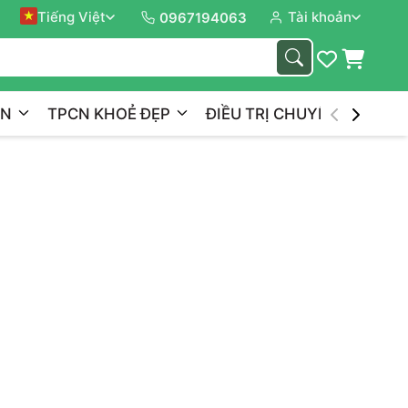
Tiếng Việt
Tài khoản
Trị L
0967194063
ẦN
TPCN KHOẺ ĐẸP
ĐIỀU TRỊ CHUYÊN NGHIỆP