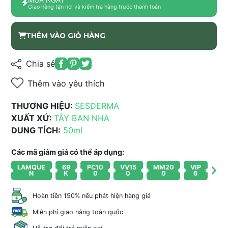
Giao hàng tận nơi và kiểm tra hàng trước thanh toán
THÊM VÀO GIỎ HÀNG
Chia sẻ
Thêm vào yêu thích
THƯƠNG HIỆU:
SESDERMA
XUẤT XỨ:
TÂY BAN NHA
DUNG TÍCH:
50ml
Các mã giảm giá có thể áp dụng:
LAMQUE
69
PC10
VV15
MM20
VIP
N
K
0
0
0
6
Hoàn tiền 150% nếu phát hiện hàng giả
Miễn phí giao hàng toàn quốc