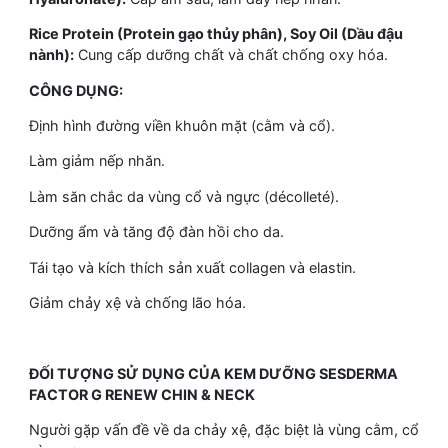
Rice Protein (Protein gạo thủy phân), Soy Oil (Dầu đậu
nành):
Cung cấp dưỡng chất và chất chống oxy hóa.
CÔNG DỤNG:
Định hình đường viền khuôn mặt (cằm và cổ).
Làm giảm nếp nhăn.
Làm săn chắc da vùng cổ và ngực (décolleté).
Dưỡng ẩm và tăng độ đàn hồi cho da.
Tái tạo và kích thích sản xuất collagen và elastin.
Giảm chảy xệ và chống lão hóa.
ĐỐI TƯỢNG SỬ DỤNG CỦA KEM DƯỠNG SESDERMA
FACTOR G RENEW CHIN & NECK
Người gặp vấn đề về da chảy xệ, đặc biệt là vùng cằm, cổ