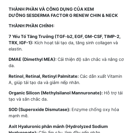
THÀNH PHẦN VÀ CÔNG DỤNG CỦA KEM
DƯỠNG SESDERMA FACTOR G RENEW CHIN & NECK
THÀNH PHẦN CHÍNH:
7 Yếu Tố Tăng Trưởng (TGF-b2, EGF, GM-CSF, TIMP-2,
TRX, IGF-1):
Kích hoạt tái tạo da, tăng sinh collagen và
elastin.
DMAE (Dimethyl MEA):
Cải thiện độ săn chắc và nâng cơ
da.
Retinol, Retinal, Retinyl Palmitate:
Các dẫn xuất Vitamin
A, giúp tái tạo da và giảm nếp nhăn.
Organic Silicon (Methylsilanol Mannuronate):
Hỗ trợ tái
tạo và săn chắc da.
SOD (Superoxide Dismutase):
Enzyme chống oxy hóa
mạnh mẽ.
Axit Hyaluronic phân mảnh (Hydrolyzed Sodium
Hyaluronate):
Cấp ẩm sâu, làm đầy nếp nhăn.