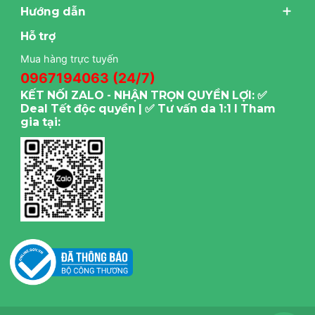
Hướng dẫn
Hỗ trợ
Mua hàng trực tuyến
0967194063 (24/7)
KẾT NỐI ZALO - NHẬN TRỌN QUYỀN LỢI: ✅
Deal Tết độc quyền | ✅ Tư vấn da 1:1 I Tham
gia tại: