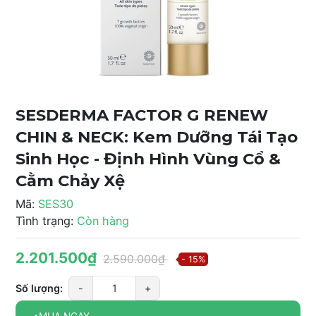
SESDERMA FACTOR G RENEW
CHIN & NECK: Kem Dưỡng Tái Tạo
Sinh Học - Định Hình Vùng Cổ &
Cằm Chảy Xệ
Mã:
SES30
Tình trạng:
Còn hàng
2.201.500₫
2.590.000₫
- 15%
Số lượng:
-
+
MUA NGAY