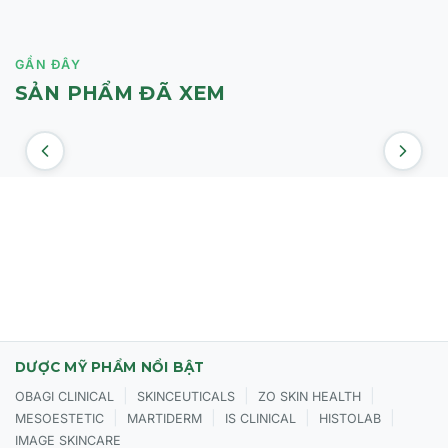
GẦN ĐÂY
SẢN PHẨM ĐÃ XEM
DƯỢC MỸ PHẨM NỔI BẬT
|
|
|
OBAGI CLINICAL
SKINCEUTICALS
ZO SKIN HEALTH
|
|
|
|
MESOESTETIC
MARTIDERM
IS CLINICAL
HISTOLAB
IMAGE SKINCARE