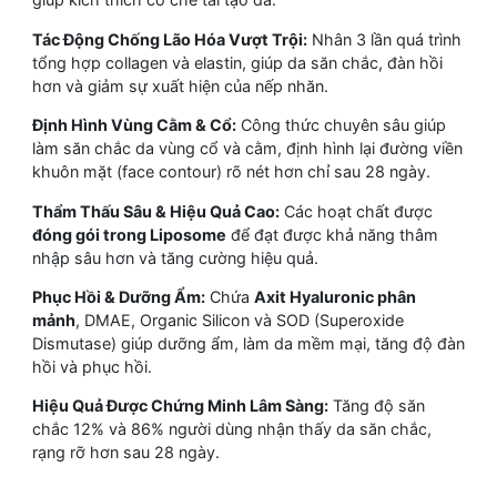
Tác Động Chống Lão Hóa Vượt Trội:
Nhân 3 lần quá trình
tổng hợp collagen và elastin, giúp da săn chắc, đàn hồi
hơn và giảm sự xuất hiện của nếp nhăn.
Định Hình Vùng Cằm & Cổ:
Công thức chuyên sâu giúp
làm săn chắc da vùng cổ và cằm, định hình lại đường viền
khuôn mặt (face contour) rõ nét hơn chỉ sau 28 ngày.
Thẩm Thấu Sâu & Hiệu Quả Cao:
Các hoạt chất được
đóng gói trong Liposome
để đạt được khả năng thâm
nhập sâu hơn và tăng cường hiệu quả.
Phục Hồi & Dưỡng Ẩm:
Chứa
Axit Hyaluronic phân
mảnh
, DMAE, Organic Silicon và SOD (Superoxide
Dismutase) giúp dưỡng ẩm, làm da mềm mại, tăng độ đàn
hồi và phục hồi.
Hiệu Quả Được Chứng Minh Lâm Sàng:
Tăng độ săn
chắc 12% và 86% người dùng nhận thấy da săn chắc,
rạng rỡ hơn sau 28 ngày.