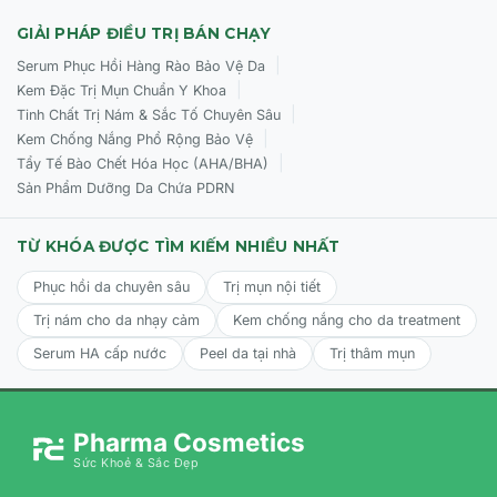
GIẢI PHÁP ĐIỀU TRỊ BÁN CHẠY
|
Serum Phục Hồi Hàng Rào Bảo Vệ Da
|
Kem Đặc Trị Mụn Chuẩn Y Khoa
|
Tinh Chất Trị Nám & Sắc Tố Chuyên Sâu
|
Kem Chống Nắng Phổ Rộng Bảo Vệ
|
Tẩy Tế Bào Chết Hóa Học (AHA/BHA)
Sản Phẩm Dưỡng Da Chứa PDRN
TỪ KHÓA ĐƯỢC TÌM KIẾM NHIỀU NHẤT
Phục hồi da chuyên sâu
Trị mụn nội tiết
Trị nám cho da nhạy cảm
Kem chống nắng cho da treatment
Serum HA cấp nước
Peel da tại nhà
Trị thâm mụn
Pharma Cosmetics
Sức Khoẻ & Sắc Đẹp