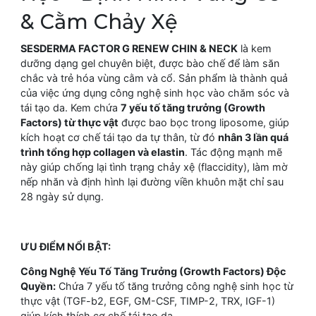
& Cằm Chảy Xệ
SESDERMA FACTOR G RENEW CHIN & NECK
là kem
dưỡng dạng gel chuyên biệt, được bào chế để làm săn
chắc và trẻ hóa vùng cằm và cổ. Sản phẩm là thành quả
của việc ứng dụng công nghệ sinh học vào chăm sóc và
tái tạo da. Kem chứa
7 yếu tố tăng trưởng (Growth
Factors) từ thực vật
được bao bọc trong liposome, giúp
kích hoạt cơ chế tái tạo da tự thân, từ đó
nhân 3 lần quá
trình tổng hợp collagen và elastin
. Tác động mạnh mẽ
này giúp chống lại tình trạng chảy xệ (flaccidity), làm mờ
nếp nhăn và định hình lại đường viền khuôn mặt chỉ sau
28 ngày sử dụng.
ƯU ĐIỂM NỔI BẬT:
Công Nghệ Yếu Tố Tăng Trưởng (Growth Factors) Độc
Quyền:
Chứa 7 yếu tố tăng trưởng công nghệ sinh học từ
thực vật (TGF-b2, EGF, GM-CSF, TIMP-2, TRX, IGF-1)
giúp kích thích cơ chế tái tạo da.