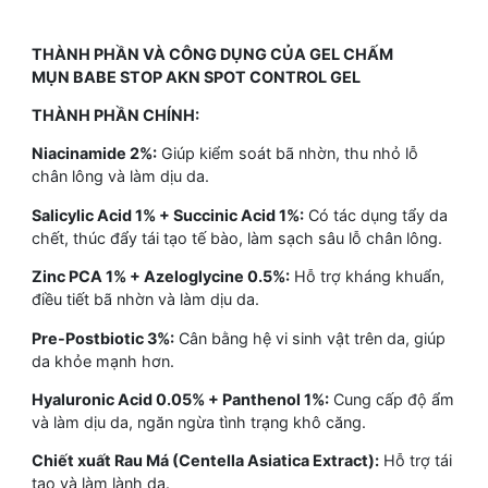
THÀNH PHẦN VÀ CÔNG DỤNG CỦA GEL CHẤM
MỤN BABE STOP AKN SPOT CONTROL GEL
THÀNH PHẦN CHÍNH:
Niacinamide 2%:
Giúp kiểm soát bã nhờn, thu nhỏ lỗ
chân lông và làm dịu da.
Salicylic Acid 1% + Succinic Acid 1%:
Có tác dụng tẩy da
chết, thúc đẩy tái tạo tế bào, làm sạch sâu lỗ chân lông.
Zinc PCA 1% + Azeloglycine 0.5%:
Hỗ trợ kháng khuẩn,
điều tiết bã nhờn và làm dịu da.
Pre-Postbiotic 3%:
Cân bằng hệ vi sinh vật trên da, giúp
da khỏe mạnh hơn.
Hyaluronic Acid 0.05% + Panthenol 1%:
Cung cấp độ ẩm
và làm dịu da, ngăn ngừa tình trạng khô căng.
Chiết xuất Rau Má (Centella Asiatica Extract):
Hỗ trợ tái
tạo và làm lành da.