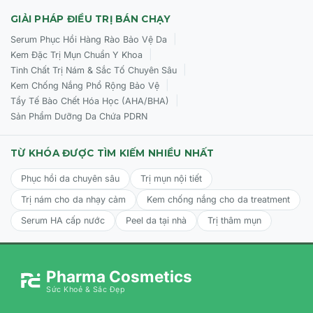
GIẢI PHÁP ĐIỀU TRỊ BÁN CHẠY
|
Serum Phục Hồi Hàng Rào Bảo Vệ Da
|
Kem Đặc Trị Mụn Chuẩn Y Khoa
|
Tinh Chất Trị Nám & Sắc Tố Chuyên Sâu
|
Kem Chống Nắng Phổ Rộng Bảo Vệ
|
Tẩy Tế Bào Chết Hóa Học (AHA/BHA)
Sản Phẩm Dưỡng Da Chứa PDRN
TỪ KHÓA ĐƯỢC TÌM KIẾM NHIỀU NHẤT
Phục hồi da chuyên sâu
Trị mụn nội tiết
Trị nám cho da nhạy cảm
Kem chống nắng cho da treatment
Serum HA cấp nước
Peel da tại nhà
Trị thâm mụn
Pharma Cosmetics
Sức Khoẻ & Sắc Đẹp