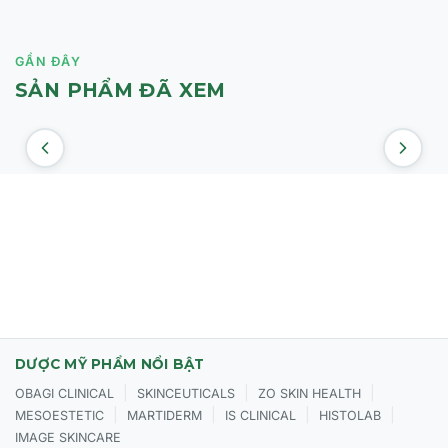
GẦN ĐÂY
SẢN PHẨM ĐÃ XEM
DƯỢC MỸ PHẨM NỔI BẬT
|
|
|
OBAGI CLINICAL
SKINCEUTICALS
ZO SKIN HEALTH
|
|
|
|
MESOESTETIC
MARTIDERM
IS CLINICAL
HISTOLAB
IMAGE SKINCARE