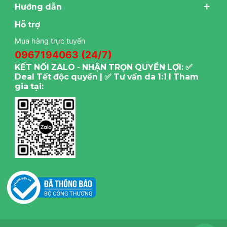
Hướng dẫn
Hỗ trợ
Mua hàng trực tuyến
0967194063 (24/7)
KẾT NỐI ZALO - NHẬN TRỌN QUYỀN LỢI: ✅
Deal Tết độc quyền | ✅ Tư vấn da 1:1 I Tham
gia tại: