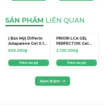
Làn Da Đều Màu
AMELIX FACE
Rạng Rỡ
CREAM
SẢN PHẨM
LIÊN QUAN
( Bản Mỹ) Differin
PRIORI LCA GEL
Adapalene Gel 0.1%:
PERFECTOR: Gel
Giải Pháp Trị Mụn
Ngăn Ngừa Mụn,
600.000₫
2.100.000₫
Retinoid Chuẩn Y
Kiểm Soát Dầu Nhờn
Khoa Cho Làn Da
& Thu Nhỏ Lỗ Chân
Thêm vào giỏ
Thêm vào giỏ
Sạch Mụn
Lông
Xem thêm