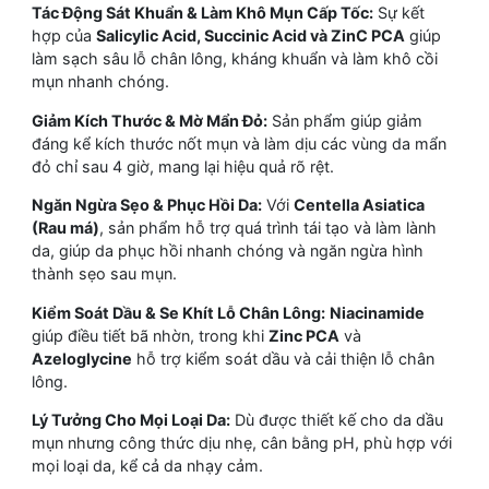
Tác Động Sát Khuẩn & Làm Khô Mụn Cấp Tốc:
Sự kết
hợp của
Salicylic Acid, Succinic Acid và ZinC PCA
giúp
làm sạch sâu lỗ chân lông, kháng khuẩn và làm khô cồi
mụn nhanh chóng.
Giảm Kích Thước & Mờ Mẩn Đỏ:
Sản phẩm giúp giảm
đáng kể kích thước nốt mụn và làm dịu các vùng da mẩn
đỏ chỉ sau 4 giờ, mang lại hiệu quả rõ rệt.
Ngăn Ngừa Sẹo & Phục Hồi Da:
Với
Centella Asiatica
(Rau má)
, sản phẩm hỗ trợ quá trình tái tạo và làm lành
da, giúp da phục hồi nhanh chóng và ngăn ngừa hình
thành sẹo sau mụn.
Kiểm Soát Dầu & Se Khít Lỗ Chân Lông:
Niacinamide
giúp điều tiết bã nhờn, trong khi
Zinc PCA
và
Azeloglycine
hỗ trợ kiểm soát dầu và cải thiện lỗ chân
lông.
Lý Tưởng Cho Mọi Loại Da:
Dù được thiết kế cho da dầu
mụn nhưng công thức dịu nhẹ, cân bằng pH, phù hợp với
mọi loại da, kể cả da nhạy cảm.