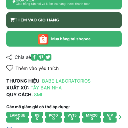
Giao hàng tận nơi và kiểm tra hàng trước thanh toán
THÊM VÀO GIỎ HÀNG
Mua hàng tại shopee
Chia sẻ
Thêm vào yêu thích
THƯƠNG HIỆU
:
BABE LABORATORIOS
XUẤT XỨ
:
TÂY BAN NHA
QUY CÁCH
:
8ML
Các mã giảm giá có thể áp dụng:
LAMQUE
69
PC10
VV15
MM20
VIP
N
K
0
0
0
6