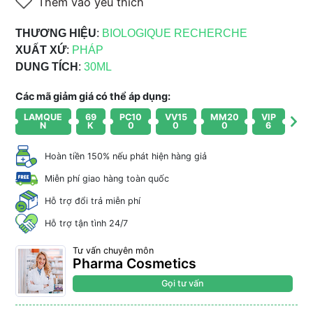
Thêm vào yêu thích
THƯƠNG HIỆU
:
BIOLOGIQUE RECHERCHE
XUẤT XỨ
:
PHÁP
DUNG TÍCH
:
30ML
Các mã giảm giá có thể áp dụng:
LAMQUE
69
PC10
VV15
MM20
VIP
N
K
0
0
0
6
Hoàn tiền 150% nếu phát hiện hàng giả
Miễn phí giao hàng toàn quốc
Hỗ trợ đổi trả miễn phí
Hỗ trợ tận tình 24/7
Tư vấn chuyên môn
Pharma Cosmetics
Gọi tư vấn