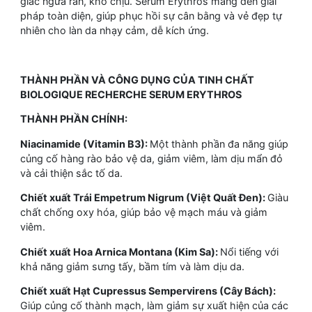
giác ngứa ran, khó chịu. Sérum Erythros mang đến giải
pháp toàn diện, giúp phục hồi sự cân bằng và vẻ đẹp tự
nhiên cho làn da nhạy cảm, dễ kích ứng.
THÀNH PHẦN VÀ CÔNG DỤNG CỦA TINH CHẤT
BIOLOGIQUE RECHERCHE SERUM ERYTHROS
THÀNH PHẦN CHÍNH:
Niacinamide (Vitamin B3):
Một thành phần đa năng giúp
củng cố hàng rào bảo vệ da, giảm viêm, làm dịu mẩn đỏ
và cải thiện sắc tố da.
Chiết xuất Trái Empetrum Nigrum (Việt Quất Đen):
Giàu
chất chống oxy hóa, giúp bảo vệ mạch máu và giảm
viêm.
Chiết xuất Hoa Arnica Montana (Kim Sa):
Nổi tiếng với
khả năng giảm sưng tấy, bầm tím và làm dịu da.
Chiết xuất Hạt Cupressus Sempervirens (Cây Bách):
Giúp củng cố thành mạch, làm giảm sự xuất hiện của các