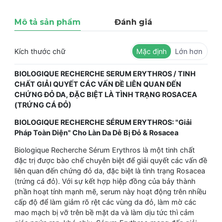
Mô tả sản phẩm
Đánh giá
Kích thước chữ
Mặc định
Lớn hơn
BIOLOGIQUE RECHERCHE SERUM ERYTHROS / TINH
CHẤT GIẢI QUYẾT CÁC VẤN ĐỀ LIÊN QUAN ĐẾN
CHỨNG ĐỎ DA, ĐẶC BIỆT LÀ TÌNH TRẠNG ROSACEA
(TRỨNG CÁ ĐỎ)
BIOLOGIQUE RECHERCHE SÉRUM ERYTHROS: "Giải
Pháp Toàn Diện" Cho Làn Da Dễ Bị Đỏ & Rosacea
Biologique Recherche Sérum Erythros là một tinh chất
đặc trị được bào chế chuyên biệt để giải quyết các vấn đề
liên quan đến chứng đỏ da, đặc biệt là tình trạng Rosacea
(trứng cá đỏ). Với sự kết hợp hiệp đồng của bảy thành
phần hoạt tính mạnh mẽ, serum này hoạt động trên nhiều
cấp độ để làm giảm rõ rệt các vùng da đỏ, làm mờ các
mao mạch bị vỡ trên bề mặt da và làm dịu tức thì cảm