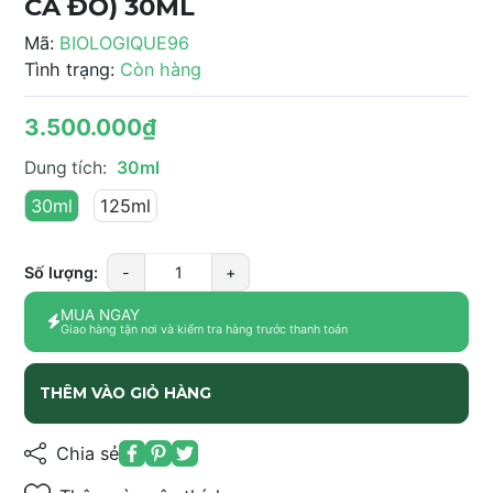
CÁ ĐỎ) 30ML
Mã:
BIOLOGIQUE96
Tình trạng:
Còn hàng
3.500.000₫
Dung tích:
30ml
30ml
125ml
Số lượng:
-
+
MUA NGAY
Giao hàng tận nơi và kiểm tra hàng trước thanh toán
THÊM VÀO GIỎ HÀNG
Chia sẻ