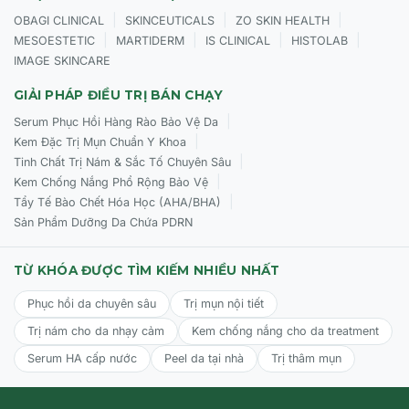
khác của Biologique Recherche được khuyên dùng cho
|
|
|
OBAGI CLINICAL
SKINCEUTICALS
ZO SKIN HEALTH
da Rosacea.
|
|
|
|
MESOESTETIC
MARTIDERM
IS CLINICAL
HISTOLAB
IMAGE SKINCARE
GIẢI PHÁP ĐIỀU TRỊ BÁN CHẠY
|
Serum Phục Hồi Hàng Rào Bảo Vệ Da
|
Kem Đặc Trị Mụn Chuẩn Y Khoa
|
Tinh Chất Trị Nám & Sắc Tố Chuyên Sâu
|
Kem Chống Nắng Phổ Rộng Bảo Vệ
|
Tẩy Tế Bào Chết Hóa Học (AHA/BHA)
Sản Phẩm Dưỡng Da Chứa PDRN
TỪ KHÓA ĐƯỢC TÌM KIẾM NHIỀU NHẤT
Phục hồi da chuyên sâu
Trị mụn nội tiết
Trị nám cho da nhạy cảm
Kem chống nắng cho da treatment
Serum HA cấp nước
Peel da tại nhà
Trị thâm mụn