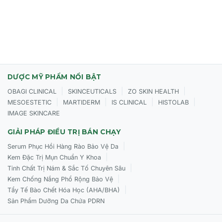
DƯỢC MỸ PHẨM NỔI BẬT
|
|
|
OBAGI CLINICAL
SKINCEUTICALS
ZO SKIN HEALTH
|
|
|
|
MESOESTETIC
MARTIDERM
IS CLINICAL
HISTOLAB
IMAGE SKINCARE
GIẢI PHÁP ĐIỀU TRỊ BÁN CHẠY
|
Serum Phục Hồi Hàng Rào Bảo Vệ Da
|
Kem Đặc Trị Mụn Chuẩn Y Khoa
|
Tinh Chất Trị Nám & Sắc Tố Chuyên Sâu
|
Kem Chống Nắng Phổ Rộng Bảo Vệ
|
Tẩy Tế Bào Chết Hóa Học (AHA/BHA)
Sản Phẩm Dưỡng Da Chứa PDRN