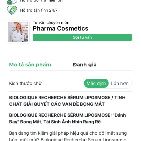
Hỗ trợ đổi trả miễn phí
Hỗ trợ tận tình 24/7
Tư vấn chuyên môn
Pharma Cosmetics
Gọi tư vấn
Mô tả sản phẩm
Đánh giá
Kích thước chữ
Mặc định
Lớn hơn
BIOLOGIQUE RECHERCHE SÉRUM LIPOSMOSE / TINH
CHẤT GIẢI QUYẾT CÁC VẤN ĐỀ BỌNG MẮT
BIOLOGIQUE RECHERCHE SÉRUM LIPOSMOSE: "Đánh
Bay" Bọng Mắt, Tái Sinh Ánh Nhìn Rạng Rỡ
Bạn đang tìm kiếm giải pháp hiệu quả cho đôi mắt sưng
húp, mệt mỏi? Biologique Recherche Sérum Liposmose