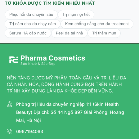
TỪ KHÓA ĐƯỢC TÌM KIẾM NHIỀU NHẤT
Phục hồi da chuyên sâu
Trị mụn nội tiết
Trị nám cho da nhạy cảm
Kem chống nắng cho da treatment
Serum HA cấp nước
Peel da tại nhà
Trị thâm mụn
Pharma Cosmetics
Sức Khoẻ & Sắc Đẹp
NỀN TẢNG DƯỢC MỸ PHẨM TOÀN CẦU VÀ TRỊ LIỆU DA
CÁ NHÂN HÓA, ĐỒNG HÀNH CÙNG BẠN TRÊN HÀNH
TRÌNH XÂY DỰNG LÀN DA KHỎE ĐẸP BỀN VỮNG.
Phòng trị liệu da chuyên nghiệp 1:1 (Skin Health
Beauty) Địa chỉ: Số 44 Ngõ 897 Giải Phóng, Hoàng
Mai, Hà Nội
0967194063