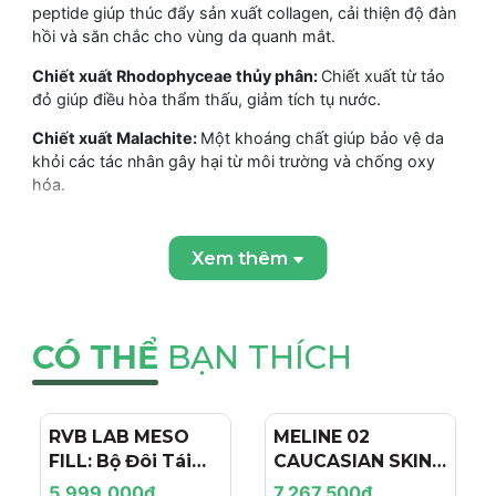
peptide giúp thúc đẩy sản xuất collagen, cải thiện độ đàn
hồi và săn chắc cho vùng da quanh mắt.
Chiết xuất Rhodophyceae thủy phân:
Chiết xuất từ tảo
đỏ giúp điều hòa thẩm thấu, giảm tích tụ nước.
Chiết xuất Malachite:
Một khoáng chất giúp bảo vệ da
khỏi các tác nhân gây hại từ môi trường và chống oxy
hóa.
Isoniacinamide (dẫn xuất của Niacinamide):
Giúp củng
cố hàng rào bảo vệ da và cải thiện tông màu da.
Xem thêm
CÔNG DỤNG:
Giảm rõ rệt bọng mắt (cả bọng nước và bọng mỡ), mang
CÓ THỂ
BẠN THÍCH
lại vẻ ngoài tươi tắn hơn.
Làm săn chắc vùng da quanh mắt, cải thiện độ đàn hồi.
Bảo vệ da khỏi các tác nhân gây hại từ môi trường, giảm
RVB LAB MESO
- 4%
MELINE 02
- 15%
thiểu dấu hiệu lão hóa sớm.
FILL: Bộ Đôi Tái
CAUCASIAN SKIN
Tạo & Nâng Cơ
DAY/NIGHT / BỘ
Điều hòa thẩm thấu giúp ngăn ngừa sự tích tụ chất lỏng
5.999.000₫
7.267.500₫