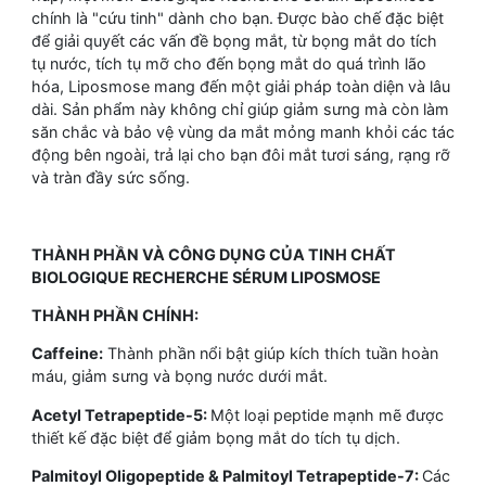
chính là "cứu tinh" dành cho bạn. Được bào chế đặc biệt
để giải quyết các vấn đề bọng mắt, từ bọng mắt do tích
tụ nước, tích tụ mỡ cho đến bọng mắt do quá trình lão
hóa, Liposmose mang đến một giải pháp toàn diện và lâu
dài. Sản phẩm này không chỉ giúp giảm sưng mà còn làm
săn chắc và bảo vệ vùng da mắt mỏng manh khỏi các tác
động bên ngoài, trả lại cho bạn đôi mắt tươi sáng, rạng rỡ
và tràn đầy sức sống.
THÀNH PHẦN VÀ CÔNG DỤNG CỦA TINH CHẤT
BIOLOGIQUE RECHERCHE SÉRUM LIPOSMOSE
THÀNH PHẦN CHÍNH:
Caffeine:
Thành phần nổi bật giúp kích thích tuần hoàn
máu, giảm sưng và bọng nước dưới mắt.
Acetyl Tetrapeptide-5:
Một loại peptide mạnh mẽ được
thiết kế đặc biệt để giảm bọng mắt do tích tụ dịch.
Palmitoyl Oligopeptide & Palmitoyl Tetrapeptide-7:
Các