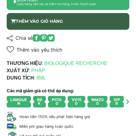
Giao hàng tận nơi và kiểm tra hàng trước thanh toán
THÊM VÀO GIỎ HÀNG
Chia sẻ
Thêm vào yêu thích
THƯƠNG HIỆU
:
BIOLOGIQUE RECHERCHE
XUẤT XỨ
:
PHÁP
DUNG TÍCH
:
8ML
Các mã giảm giá có thể áp dụng:
LAMQUE
69
PC10
VV15
MM20
VIP
N
K
0
0
0
6
Hoàn tiền 150% nếu phát hiện hàng giả
Miễn phí giao hàng toàn quốc