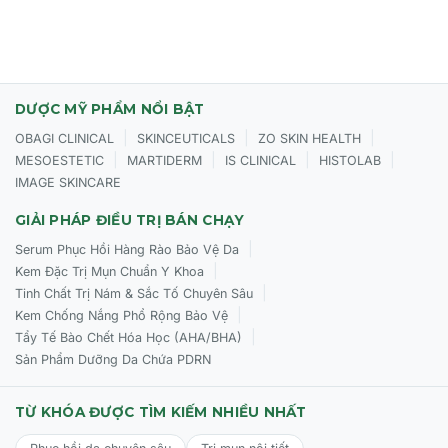
DƯỢC MỸ PHẨM NỔI BẬT
|
|
|
OBAGI CLINICAL
SKINCEUTICALS
ZO SKIN HEALTH
|
|
|
|
MESOESTETIC
MARTIDERM
IS CLINICAL
HISTOLAB
IMAGE SKINCARE
GIẢI PHÁP ĐIỀU TRỊ BÁN CHẠY
|
Serum Phục Hồi Hàng Rào Bảo Vệ Da
|
Kem Đặc Trị Mụn Chuẩn Y Khoa
|
Tinh Chất Trị Nám & Sắc Tố Chuyên Sâu
|
Kem Chống Nắng Phổ Rộng Bảo Vệ
|
Tẩy Tế Bào Chết Hóa Học (AHA/BHA)
Sản Phẩm Dưỡng Da Chứa PDRN
TỪ KHÓA ĐƯỢC TÌM KIẾM NHIỀU NHẤT