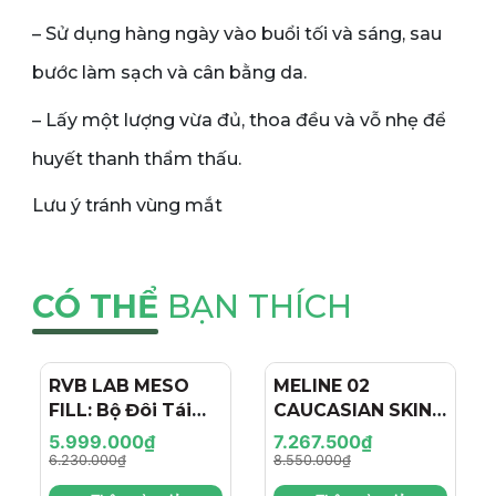
– Sử dụng hàng ngày vào buổi tối và sáng, sau
bước làm sạch và cân bằng da.
– Lấy một lượng vừa đủ, thoa đều và vỗ nhẹ để
huyết thanh thẩm thấu.
Lưu ý tránh vùng mắt
CÓ THỂ
BẠN THÍCH
RVB LAB MESO
- 4%
MELINE 02
- 15%
FILL: Bộ Đôi Tái
CAUCASIAN SKIN
Tạo & Nâng Cơ
DAY/NIGHT / BỘ
5.999.000₫
7.267.500₫
Chuyên Sâu - Hiệu
ĐÔI TRỊ NÁM
6.230.000₫
8.550.000₫
Ứng "Filler + Botox
NGÀY/ĐÊM, SÁNG