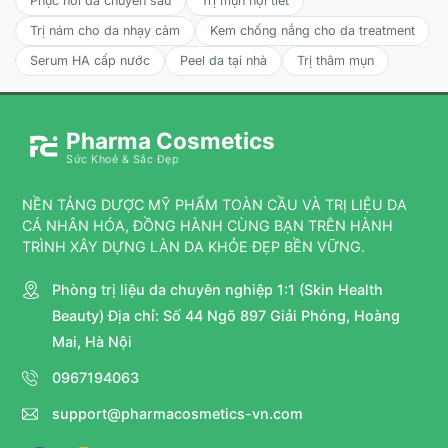
Phục hồi da chuyên sâu
Trị mụn nội tiết
Trị nám cho da nhạy cảm
Kem chống nắng cho da treatment
Serum HA cấp nước
Peel da tại nhà
Trị thâm mụn
Pharma Cosmetics
Sức Khoẻ & Sắc Đẹp
NỀN TẢNG DƯỢC MỸ PHẨM TOÀN CẦU VÀ TRỊ LIỆU DA
CÁ NHÂN HÓA, ĐỒNG HÀNH CÙNG BẠN TRÊN HÀNH
TRÌNH XÂY DỰNG LÀN DA KHỎE ĐẸP BỀN VỮNG.
Phòng trị liệu da chuyên nghiệp 1:1 (Skin Health
Beauty) Địa chỉ: Số 44 Ngõ 897 Giải Phóng, Hoàng
Mai, Hà Nội
0967194063
support@pharmacosmetics-vn.com