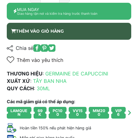
MUA NGAY
Giao hàng tận nơi và kiểm tra hàng trước thanh toán
THÊM VÀO GIỎ HÀNG
Chia sẻ
Thêm vào yêu thích
THƯƠNG HIỆU
:
GERMAINE DE CAPUCCINI
XUẤT XỨ
:
TÂY BAN NHA
QUY CÁCH
:
30ML
Các mã giảm giá có thể áp dụng:
LAMQUE
69
PC10
VV15
MM20
VIP
N
K
0
0
0
6
Hoàn tiền 150% nếu phát hiện hàng giả
Miễn phí giao hàng toàn quốc