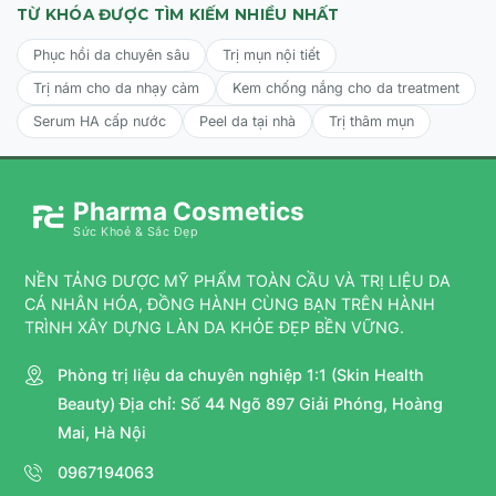
TỪ KHÓA ĐƯỢC TÌM KIẾM NHIỀU NHẤT
Phục hồi da chuyên sâu
Trị mụn nội tiết
Trị nám cho da nhạy cảm
Kem chống nắng cho da treatment
Serum HA cấp nước
Peel da tại nhà
Trị thâm mụn
Pharma Cosmetics
Sức Khoẻ & Sắc Đẹp
NỀN TẢNG DƯỢC MỸ PHẨM TOÀN CẦU VÀ TRỊ LIỆU DA
CÁ NHÂN HÓA, ĐỒNG HÀNH CÙNG BẠN TRÊN HÀNH
TRÌNH XÂY DỰNG LÀN DA KHỎE ĐẸP BỀN VỮNG.
Phòng trị liệu da chuyên nghiệp 1:1 (Skin Health
Beauty) Địa chỉ: Số 44 Ngõ 897 Giải Phóng, Hoàng
Mai, Hà Nội
0967194063