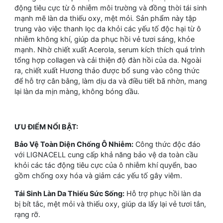
động tiêu cực từ ô nhiễm môi trường và đồng thời tái sinh
mạnh mẽ làn da thiếu oxy, mệt mỏi. Sản phẩm này tập
trung vào việc thanh lọc da khỏi các yếu tố độc hại từ ô
nhiễm không khí, giúp da phục hồi vẻ tươi sáng, khỏe
mạnh. Nhờ chiết xuất Acerola, serum kích thích quá trình
tổng hợp collagen và cải thiện độ đàn hồi của da. Ngoài
ra, chiết xuất Hương thảo được bổ sung vào công thức
để hỗ trợ cân bằng, làm dịu da và điều tiết bã nhờn, mang
lại làn da mịn màng, không bóng dầu.
ƯU ĐIỂM NỔI BẬT:
Bảo Vệ Toàn Diện Chống Ô Nhiễm:
Công thức độc đáo
với LIGNACELL cung cấp khả năng bảo vệ da toàn cầu
khỏi các tác động tiêu cực của ô nhiễm khí quyển, bao
gồm chống oxy hóa và giảm các yếu tố gây viêm.
Tái Sinh Làn Da Thiếu Sức Sống:
Hỗ trợ phục hồi làn da
bị bít tắc, mệt mỏi và thiếu oxy, giúp da lấy lại vẻ tươi tắn,
rạng rỡ.