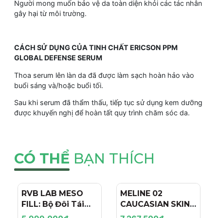
Người mong muốn bảo vệ da toàn diện khỏi các tác nhân
gây hại từ môi trường.
CÁCH SỬ DỤNG CỦA TINH CHẤT ERICSON PPM
GLOBAL DEFENSE SERUM
Thoa serum lên làn da đã được làm sạch hoàn hảo vào
buổi sáng và/hoặc buổi tối.
Sau khi serum đã thẩm thấu, tiếp tục sử dụng kem dưỡng
được khuyến nghị để hoàn tất quy trình chăm sóc da.
CÓ THỂ
BẠN THÍCH
RVB LAB MESO
- 4%
MELINE 02
- 15%
FILL: Bộ Đôi Tái
CAUCASIAN SKIN
Tạo & Nâng Cơ
DAY/NIGHT / BỘ