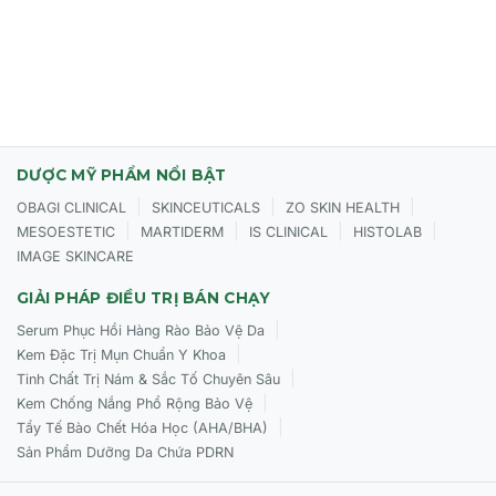
DƯỢC MỸ PHẨM NỔI BẬT
|
|
|
OBAGI CLINICAL
SKINCEUTICALS
ZO SKIN HEALTH
|
|
|
|
MESOESTETIC
MARTIDERM
IS CLINICAL
HISTOLAB
IMAGE SKINCARE
GIẢI PHÁP ĐIỀU TRỊ BÁN CHẠY
|
Serum Phục Hồi Hàng Rào Bảo Vệ Da
|
Kem Đặc Trị Mụn Chuẩn Y Khoa
|
Tinh Chất Trị Nám & Sắc Tố Chuyên Sâu
|
Kem Chống Nắng Phổ Rộng Bảo Vệ
|
Tẩy Tế Bào Chết Hóa Học (AHA/BHA)
Sản Phẩm Dưỡng Da Chứa PDRN