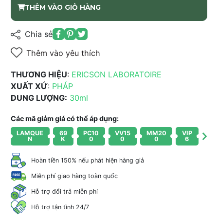
THÊM VÀO GIỎ HÀNG
Chia sẻ
Thêm vào yêu thích
THƯƠNG HIỆU
:
ERICSON LABORATOIRE
XUẤT XỨ
:
PHÁP
DUNG LƯỢNG:
30ml
Các mã giảm giá có thể áp dụng:
LAMQUE
69
PC10
VV15
MM20
VIP
N
K
0
0
0
6
Hoàn tiền 150% nếu phát hiện hàng giả
Miễn phí giao hàng toàn quốc
Hỗ trợ đổi trả miễn phí
Hỗ trợ tận tình 24/7