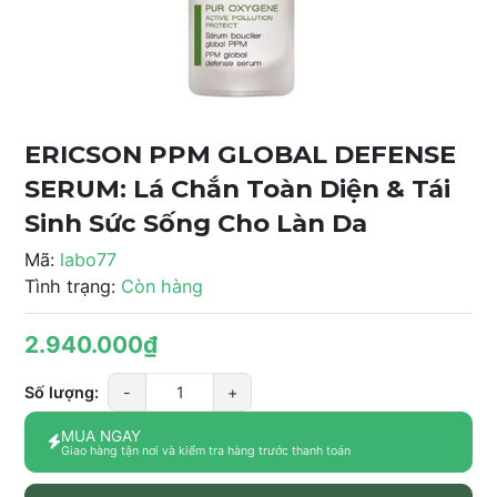
ERICSON PPM GLOBAL DEFENSE
SERUM: Lá Chắn Toàn Diện & Tái
Sinh Sức Sống Cho Làn Da
Mã:
labo77
Tình trạng:
Còn hàng
2.940.000₫
Số lượng:
-
+
MUA NGAY
Giao hàng tận nơi và kiểm tra hàng trước thanh toán