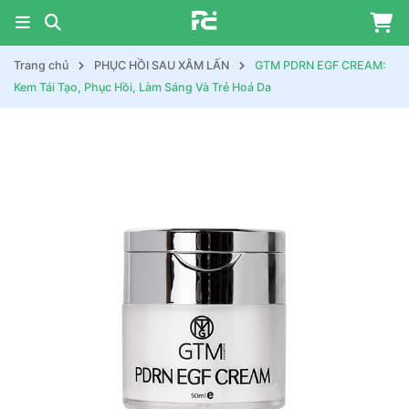
Trang chủ
PHỤC HỒI SAU XÂM LẤN
GTM PDRN EGF CREAM:
Kem Tái Tạo, Phục Hồi, Làm Sáng Và Trẻ Hoá Da