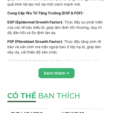
quá trình tái tạo mô da một cách mạnh mẽ.
Cung Cấp Yếu Tố Tăng Trưởng (EGF & FGF):
EGF (Epidermal Growth Factor):
Thúc đẩy sự phát triển
của các tế bào biểu bì, giúp làm lành tổn thương, duy trì
độ đàn hồi và ổn định làn da.
FGF (Fibroblast Growth Factor):
Thúc đẩy tăng sinh tế
bào và sản sinh ma trận ngoại bào ở lớp hạ bì, giúp làm
dày da, cải thiện độ săn chắc.
Cải Thiện & Ngăn Ngừa Lão Hóa:
Hỗ trợ quá trình sản
xuất elastin và collagen, giúp củng cố cấu trúc da, cải
thiện nếp nhăn và ngăn ngừa các dấu hiệu lão hóa sớm.
Xem thêm
Dưỡng Ẩm Sâu & Nuôi Dưỡng Da:
Chứa các thành phần
dưỡng ẩm như Sodium Hyaluronate, Bơ hạt mỡ, chiết
xuất Lô hội và nhiều chiết xuất thực vật khác, giúp da
CÓ THỂ
BẠN THÍCH
luôn mềm mại và đủ ẩm.
Tăng Cường Hàng Rào Bảo Vệ Da:
Củng cố lớp màng bảo
vệ da, giúp da chống lại các tác nhân gây hại từ môi