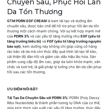
Chuyên Sâu, Phục Hồi Làn
Da Tổn Thương
GTM PDRN EGF CREAM
là kem tái tạo và dưỡng ẩm
chuyên sâu, được bào chế để hỗ trợ phục hồi làn da tổn
thương một cách nhanh chóng. Với sự kết hợp mạnh mẽ
của
PDRN 3%
và các yếu tố tăng trưởng như
EGF (yếu tố
tăng trưởng biểu bì)
và
FGF (yếu tố tăng trưởng nguyên
bào sợi)
, kem dưỡng này không chỉ giúp củng cố hàng
rào bảo vệ da mà còn thúc đẩy quá trình tái tạo tế bào,
cải thiện độ đàn hồi và giảm các dấu hiệu lão hóa. Sản
phẩm cung cấp độ ẩm cao, giúp da luôn khỏe mạnh, săn
chắc và tươi trẻ, là giải pháp lý tưởng cho làn da cần phục
hồi sau các tổn thương.
ƯU ĐIỂM NỔI BẬT:
Tái Tạo Da Chuyên Sâu với PDRN 3%:
PDRN (Poly Deoxy
Ribo Nucleotide) là thành phần tương tự DNA của cơ thể,
giúp kích thích sản xuất các yếu tố tăng trưởng, thúc đẩy