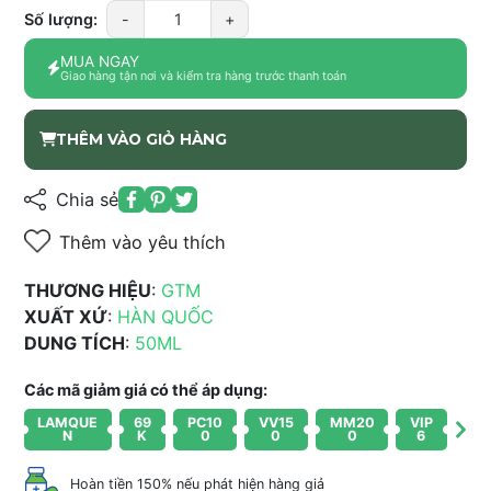
Số lượng:
-
+
MUA NGAY
Giao hàng tận nơi và kiểm tra hàng trước thanh toán
THÊM VÀO GIỎ HÀNG
Chia sẻ
Thêm vào yêu thích
THƯƠNG HIỆU
:
GTM
XUẤT XỨ
:
HÀN QUỐC
DUNG TÍCH
:
50ML
Các mã giảm giá có thể áp dụng:
LAMQUE
69
PC10
VV15
MM20
VIP
N
K
0
0
0
6
Hoàn tiền 150% nếu phát hiện hàng giả