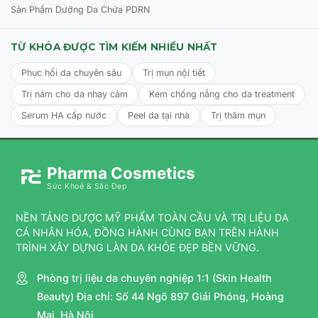
Panthenol, Disodium EDTA, Natural Fragrance.
Sản Phẩm Dưỡng Da Chứa PDRN
TỪ KHÓA ĐƯỢC TÌM KIẾM NHIỀU NHẤT
CÔNG DỤNG:
Phục hồi da chuyên sâu
Trị mụn nội tiết
Hỗ trợ tái tạo da nhanh chóng, phục hồi làn da bị tổn
Trị nám cho da nhạy cảm
Kem chống nắng cho da treatment
thương.
Serum HA cấp nước
Peel da tại nhà
Trị thâm mụn
Củng cố hàng rào bảo vệ da, giúp da khỏe mạnh hơn.
Cải thiện độ đàn hồi, săn chắc của da và làm mờ nếp
nhăn.
Pharma Cosmetics
Sức Khoẻ & Sắc Đẹp
Dưỡng ẩm sâu, giúp da luôn mềm mại và căng mọng.
Hỗ trợ làm sáng da và đều màu da.
NỀN TẢNG DƯỢC MỸ PHẨM TOÀN CẦU VÀ TRỊ LIỆU DA
CÁ NHÂN HÓA, ĐỒNG HÀNH CÙNG BẠN TRÊN HÀNH
Nuôi dưỡng và bảo vệ da khỏi các dấu hiệu lão hóa sớm.
TRÌNH XÂY DỰNG LÀN DA KHỎE ĐẸP BỀN VỮNG.
Phòng trị liệu da chuyên nghiệp 1:1 (Skin Health
ĐỐI TƯỢNG SỬ DỤNG CỦA KEM DƯỠNG GTM PDRN
Beauty) Địa chỉ: Số 44 Ngõ 897 Giải Phóng, Hoàng
EGF CREAM
Mai, Hà Nội