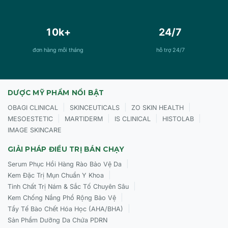
10k+
24/7
đơn hàng mỗi tháng
hỗ trợ 24/7
DƯỢC MỸ PHẨM NỔI BẬT
|
|
|
OBAGI CLINICAL
SKINCEUTICALS
ZO SKIN HEALTH
|
|
|
|
MESOESTETIC
MARTIDERM
IS CLINICAL
HISTOLAB
IMAGE SKINCARE
GIẢI PHÁP ĐIỀU TRỊ BÁN CHẠY
|
Serum Phục Hồi Hàng Rào Bảo Vệ Da
|
Kem Đặc Trị Mụn Chuẩn Y Khoa
|
Tinh Chất Trị Nám & Sắc Tố Chuyên Sâu
|
Kem Chống Nắng Phổ Rộng Bảo Vệ
|
Tẩy Tế Bào Chết Hóa Học (AHA/BHA)
Sản Phẩm Dưỡng Da Chứa PDRN