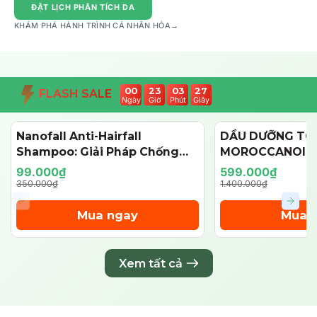
ĐẶT LỊCH PHÂN TÍCH DA
KHÁM PHÁ HÀNH TRÌNH CÁ NHÂN HÓA
→
00
23
03
26
FLASH SALE
Ngày
Giờ
Phút
Giây
Nanofall Anti-Hairfall
DẦU DƯỠNG TÓ
- 72%
- 57%
Shampoo: Giải Pháp Chống
MOROCCANOIL
Rụng & Kích Thích Mọc Tóc
125ML (PHIÊN BẢ
99.000₫
599.000₫
Chuẩn Y Khoa
350.000₫
1.400.000₫
Mua ngay
Mua 
Xem tất cả