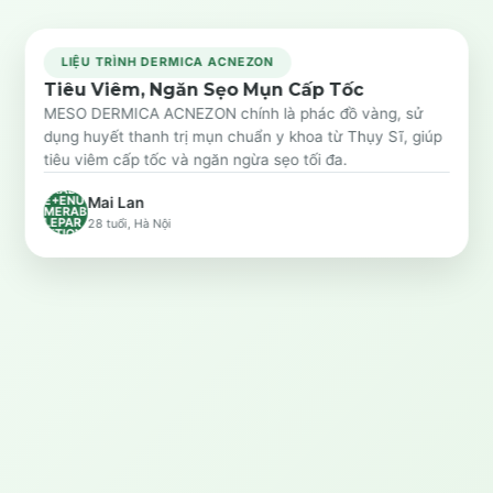
LIỆU TRÌNH DERMICA ACNEZON
Tiêu Viêm, Ngăn Sẹo Mụn Cấp Tốc
Trước
Sau
MESO DERMICA ACNEZON chính là phác đồ vàng, sử
dụng huyết thanh trị mụn chuẩn y khoa từ Thụy Sĩ, giúp
SYSTE
tiêu viêm cấp tốc và ngăn ngừa sẹo tối đa.
M.LINQ
.ENUM
ERABL
E+ENU
Mai Lan
MERAB
LEPAR
28 tuổi, Hà Nội
TITION
`1[SYS
TEM.O
BJECT]