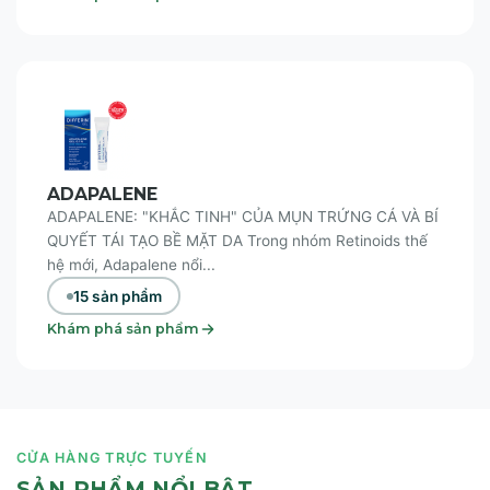
ADAPALENE
ADAPALENE: "KHẮC TINH" CỦA MỤN TRỨNG CÁ VÀ BÍ
QUYẾT TÁI TẠO BỀ MẶT DA Trong nhóm Retinoids thế
hệ mới, Adapalene nổi...
15 sản phẩm
Khám phá sản phẩm
CỬA HÀNG TRỰC TUYẾN
SẢN PHẨM NỔI BẬT