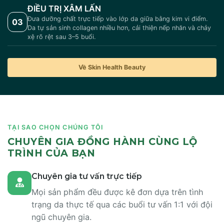
ĐIỀU TRỊ XÂM LẤN
Đưa dưỡng chất trực tiếp vào lớp da giữa bằng kim vi điểm.
03
Da tự sản sinh collagen nhiều hơn, cải thiện nếp nhăn và chảy
xệ rõ rệt sau 3–5 buổi.
Về Skin Health Beauty
TẠI SAO CHỌN CHÚNG TÔI
CHUYÊN GIA ĐỒNG HÀNH CÙNG LỘ
TRÌNH CỦA BẠN
Chuyên gia tư vấn trực tiếp
Mọi sản phẩm đều được kê đơn dựa trên tình
trạng da thực tế qua các buổi tư vấn 1:1 với đội
ngũ chuyên gia.