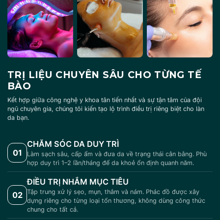
TRỊ LIỆU CHUYÊN SÂU CHO TỪNG TẾ
BÀO
Kết hợp giữa công nghệ y khoa tân tiến nhất và sự tận tâm của đội
ngũ chuyên gia, chúng tôi kiến tạo lộ trình điều trị riêng biệt cho làn
da bạn.
CHĂM SÓC DA DUY TRÌ
01
Làm sạch sâu, cấp ẩm và đưa da về trạng thái cân bằng. Phù
hợp duy trì 1–2 lần/tháng để da khoẻ ổn định quanh năm.
ĐIỀU TRỊ NHẮM MỤC TIÊU
Tập trung xử lý sẹo, mụn, thâm và nám. Phác đồ được xây
02
dựng riêng cho từng loại tổn thương, không dùng công thức
chung cho tất cả.