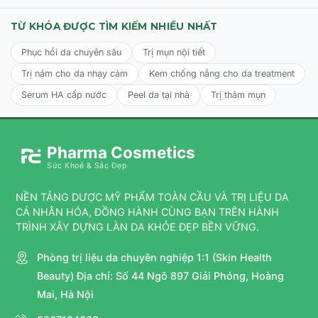
TỪ KHÓA ĐƯỢC TÌM KIẾM NHIỀU NHẤT
Phục hồi da chuyên sâu
Trị mụn nội tiết
Trị nám cho da nhạy cảm
Kem chống nắng cho da treatment
Serum HA cấp nước
Peel da tại nhà
Trị thâm mụn
Pharma Cosmetics
Sức Khoẻ & Sắc Đẹp
NỀN TẢNG DƯỢC MỸ PHẨM TOÀN CẦU VÀ TRỊ LIỆU DA
CÁ NHÂN HÓA, ĐỒNG HÀNH CÙNG BẠN TRÊN HÀNH
TRÌNH XÂY DỰNG LÀN DA KHỎE ĐẸP BỀN VỮNG.
Phòng trị liệu da chuyên nghiệp 1:1 (Skin Health
Beauty) Địa chỉ: Số 44 Ngõ 897 Giải Phóng, Hoàng
Mai, Hà Nội