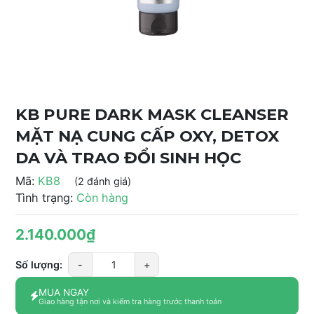
KB PURE DARK MASK CLEANSER
MẶT NẠ CUNG CẤP OXY, DETOX
DA VÀ TRAO ĐỔI SINH HỌC
Mã:
KB8
(2 đánh giá)
Tình trạng:
Còn hàng
2.140.000₫
Số lượng:
-
+
MUA NGAY
Giao hàng tận nơi và kiểm tra hàng trước thanh toán