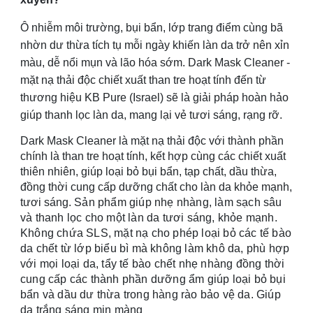
Ô nhiễm môi trường, bụi bẩn, lớp trang điểm cùng bã
nhờn dư thừa tích tụ mỗi ngày khiến làn da trở nên xỉn
màu, dễ nổi mụn và lão hóa sớm. Dark Mask Cleaner -
mặt nạ thải độc chiết xuất than tre hoạt tính đến từ
thương hiệu KB Pure (Israel) sẽ là giải pháp hoàn hảo
giúp thanh lọc làn da, mang lại vẻ tươi sáng, rạng rỡ.
Dark Mask Cleaner là mặt nạ thải độc với thành phần
chính là than tre hoạt tính, kết hợp cùng các chiết xuất
thiên nhiên, giúp loại bỏ bụi bẩn, tạp chất, dầu thừa,
đồng thời cung cấp dưỡng chất cho làn da khỏe mạnh,
tươi sáng.
Sản phẩm giúp nhẹ nhàng, làm sạch sâu
và thanh lọc cho một làn da tươi sáng, khỏe mạnh.
Không chứa SLS, mặt nạ cho phép loại bỏ các tế bào
da chết từ lớp biểu bì mà không làm khô da, phù hợp
với mọi loại da, tẩy tế bào chết nhẹ nhàng đồng thời
cung cấp các thành phần dưỡng ẩm giúp loại bỏ bụi
bẩn và dầu dư thừa trong hàng rào bảo vệ da. Giúp
da trắng sáng mịn màng