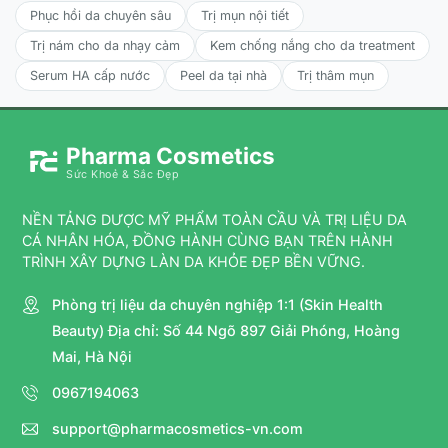
Phục hồi da chuyên sâu
Trị mụn nội tiết
Trị nám cho da nhạy cảm
Kem chống nắng cho da treatment
Serum HA cấp nước
Peel da tại nhà
Trị thâm mụn
Pharma Cosmetics
Sức Khoẻ & Sắc Đẹp
NỀN TẢNG DƯỢC MỸ PHẨM TOÀN CẦU VÀ TRỊ LIỆU DA
CÁ NHÂN HÓA, ĐỒNG HÀNH CÙNG BẠN TRÊN HÀNH
TRÌNH XÂY DỰNG LÀN DA KHỎE ĐẸP BỀN VỮNG.
Phòng trị liệu da chuyên nghiệp 1:1 (Skin Health
Beauty) Địa chỉ: Số 44 Ngõ 897 Giải Phóng, Hoàng
Mai, Hà Nội
0967194063
support@pharmacosmetics-vn.com