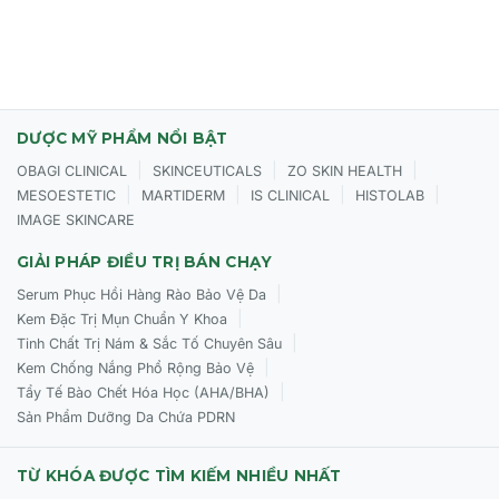
Để mặt nạ trên da khoảng 5-10 phút cho đến khi tạo
bọt Oxy.
Massage nhẹ nhàng trong 1-2 phút.
Rửa sạch mặt với nước ấm.
DƯỢC MỸ PHẨM NỔI BẬT
Sử dụng 1-2 lần/tuần.
|
|
|
OBAGI CLINICAL
SKINCEUTICALS
ZO SKIN HEALTH
|
|
|
|
MESOESTETIC
MARTIDERM
IS CLINICAL
HISTOLAB
IMAGE SKINCARE
Dark Mask Cleaner - "Cứu tinh" cho làn da sạch
GIẢI PHÁP ĐIỀU TRỊ BÁN CHẠY
sâu, khỏe mạnh và rạng rỡ!
|
Serum Phục Hồi Hàng Rào Bảo Vệ Da
Liên hệ ngay để được tư vấn và đặt hàng!
|
Kem Đặc Trị Mụn Chuẩn Y Khoa
|
Tinh Chất Trị Nám & Sắc Tố Chuyên Sâu
|
Kem Chống Nắng Phổ Rộng Bảo Vệ
|
Tẩy Tế Bào Chết Hóa Học (AHA/BHA)
Sản Phẩm Dưỡng Da Chứa PDRN
TỪ KHÓA ĐƯỢC TÌM KIẾM NHIỀU NHẤT