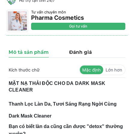
Hỗ trợ tận tình 24/7
Tư vấn chuyên môn
Pharma Cosmetics
Gọi tư vấn
Mô tả sản phẩm
Đánh giá
Kích thước chữ
Mặc định
Lớn hơn
MẶT NẠ THẢI ĐỘC CHO DA DARK MASK
CLEANER
Thanh Lọc Làn Da, Tươi Sáng Rạng Ngời Cùng
Dark Mask Cleaner
Bạn có biết làn da cũng cần được "detox" thường
xuyên?