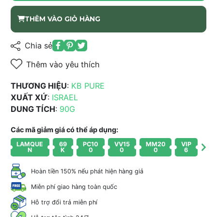
THÊM VÀO GIỎ HÀNG
Chia sẻ
Thêm vào yêu thích
THƯƠNG HIỆU
:
KB PURE
XUẤT XỨ
:
ISRAEL
DUNG TÍCH
:
90G
Các mã giảm giá có thể áp dụng:
LAMQUE
69
PC10
VV15
MM20
VIP
N
K
0
0
0
6
Hoàn tiền 150% nếu phát hiện hàng giả
Miễn phí giao hàng toàn quốc
Hỗ trợ đổi trả miễn phí