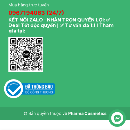
sữa tắm hàng ngày.
Mua hàng trực tuyến
0967194063 (24/7)
KẾT NỐI ZALO - NHẬN TRỌN QUYỀN LỢI: ✅
Deal Tết độc quyền | ✅ Tư vấn da 1:1 I Tham
gia tại:
© Bản quyền thuộc về
Pharma Cosmetics