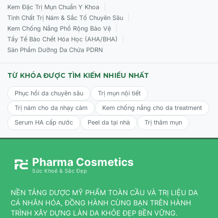
|
mụn.
Kem Đặc Trị Mụn Chuẩn Y Khoa
|
Tinh Chất Trị Nám & Sắc Tố Chuyên Sâu
Hỗ trợ làm sáng da và làm mờ các vết thâm mụn.
|
Kem Chống Nắng Phổ Rộng Bảo Vệ
|
Tẩy Tế Bào Chết Hóa Học (AHA/BHA)
Cải thiện tông màu da không đồng đều.
Sản Phẩm Dưỡng Da Chứa PDRN
Dưỡng ẩm, làm dịu và ngăn ngừa khô da trong quá trình
làm sạch.
TỪ KHÓA ĐƯỢC TÌM KIẾM NHIỀU NHẤT
Chống oxy hóa, hỗ trợ cải thiện nếp nhăn và tăng cường
Phục hồi da chuyên sâu
Trị mụn nội tiết
sức khỏe làn da.
Trị nám cho da nhạy cảm
Kem chống nắng cho da treatment
Hỗ trợ cải thiện tình trạng da sần sùi, mụn ở ngực và lưng.
Serum HA cấp nước
Peel da tại nhà
Trị thâm mụn
ĐỐI TƯỢNG SỬ DỤNG CỦA KB PURE SALICYLIC SOAP
GEL
Pharma Cosmetics
Sức Khoẻ & Sắc Đẹp
Da dầu, da hỗn hợp thiên dầu.
NỀN TẢNG DƯỢC MỸ PHẨM TOÀN CẦU VÀ TRỊ LIỆU DA
Da có lỗ chân lông to, dễ bị bít tắc.
CÁ NHÂN HÓA, ĐỒNG HÀNH CÙNG BẠN TRÊN HÀNH
Da có mụn đầu đen, mụn cám, mụn ẩn.
TRÌNH XÂY DỰNG LÀN DA KHỎE ĐẸP BỀN VỮNG.