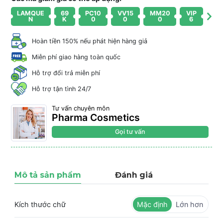
LAMQUE
69
PC10
VV15
MM20
VIP
N
K
0
0
0
6
Hoàn tiền 150% nếu phát hiện hàng giả
Miễn phí giao hàng toàn quốc
Hỗ trợ đổi trả miễn phí
Hỗ trợ tận tình 24/7
Tư vấn chuyên môn
Pharma Cosmetics
Gọi tư vấn
Mô tả sản phẩm
Đánh giá
Kích thước chữ
Mặc định
Lớn hơn