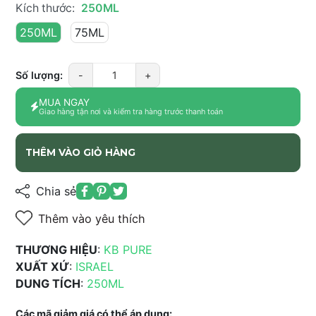
Kích thước:
250ML
250ML
75ML
Số lượng:
-
+
MUA NGAY
Giao hàng tận nơi và kiểm tra hàng trước thanh toán
THÊM VÀO GIỎ HÀNG
Chia sẻ
Thêm vào yêu thích
THƯƠNG HIỆU
:
KB PURE
XUẤT XỨ
:
ISRAEL
DUNG TÍCH
:
250ML
Các mã giảm giá có thể áp dụng: