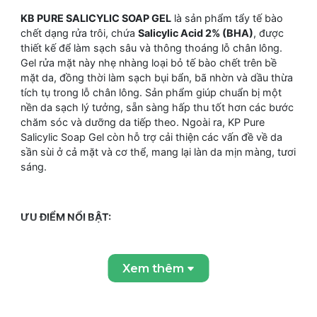
KB PURE SALICYLIC SOAP GEL
là sản phẩm tẩy tế bào
chết dạng rửa trôi, chứa
Salicylic Acid 2% (BHA)
, được
thiết kế để làm sạch sâu và thông thoáng lỗ chân lông.
Gel rửa mặt này nhẹ nhàng loại bỏ tế bào chết trên bề
mặt da, đồng thời làm sạch bụi bẩn, bã nhờn và dầu thừa
tích tụ trong lỗ chân lông. Sản phẩm giúp chuẩn bị một
nền da sạch lý tưởng, sẵn sàng hấp thu tốt hơn các bước
chăm sóc và dưỡng da tiếp theo. Ngoài ra, KP Pure
Salicylic Soap Gel còn hỗ trợ cải thiện các vấn đề về da
sần sùi ở cả mặt và cơ thể, mang lại làn da mịn màng, tươi
sáng.
ƯU ĐIỂM NỔI BẬT:
Tẩy Tế Bào Chết Sâu Với BHA 2%:
Salicylic Acid thẩm
thấu sâu vào lỗ chân lông, giúp loại bỏ tế bào chết, dầu
Xem thêm
thừa và cặn bã gây bít tắc, từ đó làm thông thoáng và thu
nhỏ lỗ chân lông.
Hỗ Trợ Làm Sáng & Đều Màu Da:
Sự kết hợp của Citric