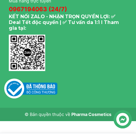
Mua hàng trực tuyến
0967194063 (24/7)
KẾT NỐI ZALO - NHẬN TRỌN QUYỀN LỢI: ✅
Deal Tết độc quyền | ✅ Tư vấn da 1:1 I Tham
gia tại:
© Bản quyền thuộc về
Pharma Cosmetics