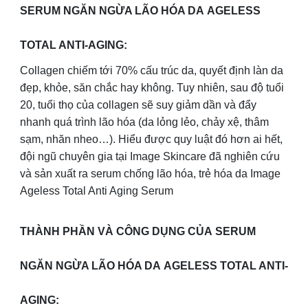
SERUM NGĂN NGỪA LÃO HÓA DA AGELESS
TOTAL ANTI-AGING:
Collagen chiếm tới 70% cấu trúc da, quyết định làn da
đẹp, khỏe, săn chắc hay không. Tuy nhiên, sau độ tuổi
20, tuổi thọ của collagen sẽ suy giảm dần và đẩy
nhanh quá trình lão hóa (da lỏng lẻo, chảy xệ, thâm
sạm, nhăn nheo…). Hiểu được quy luật đó hơn ai hết,
đội ngũ chuyên gia tại Image Skincare đã nghiên cứu
và sản xuất ra serum chống lão hóa, trẻ hóa da Image
Ageless Total Anti Aging Serum
THÀNH PHẦN VÀ CÔNG DỤNG CỦA SERUM
NGĂN NGỪA LÃO HÓA DA AGELESS TOTAL ANTI-
AGING: