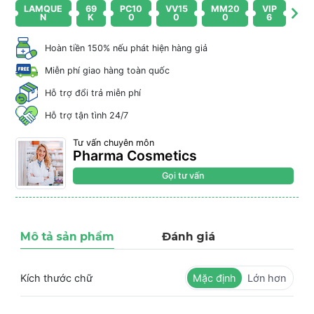
LAMQUE
69
PC10
VV15
MM20
VIP
N
K
0
0
0
6
Hoàn tiền 150% nếu phát hiện hàng giả
Miễn phí giao hàng toàn quốc
Hỗ trợ đổi trả miễn phí
Hỗ trợ tận tình 24/7
Tư vấn chuyên môn
Pharma Cosmetics
Gọi tư vấn
Mô tả sản phẩm
Đánh giá
Kích thước chữ
Mặc định
Lớn hơn