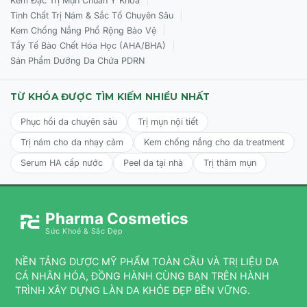
Kem Đặc Trị Mụn Chuẩn Y Khoa
|
Tinh Chất Trị Nám & Sắc Tố Chuyên Sâu
|
Kem Chống Nắng Phổ Rộng Bảo Vệ
|
Tẩy Tế Bào Chết Hóa Học (AHA/BHA)
Sản Phẩm Dưỡng Da Chứa PDRN
TỪ KHÓA ĐƯỢC TÌM KIẾM NHIỀU NHẤT
Phục hồi da chuyên sâu
Trị mụn nội tiết
Trị nám cho da nhạy cảm
Kem chống nắng cho da treatment
Serum HA cấp nước
Peel da tại nhà
Trị thâm mụn
Pharma Cosmetics
Sức Khoẻ & Sắc Đẹp
NỀN TẢNG DƯỢC MỸ PHẨM TOÀN CẦU VÀ TRỊ LIỆU DA
CÁ NHÂN HÓA, ĐỒNG HÀNH CÙNG BẠN TRÊN HÀNH
TRÌNH XÂY DỰNG LÀN DA KHỎE ĐẸP BỀN VỮNG.