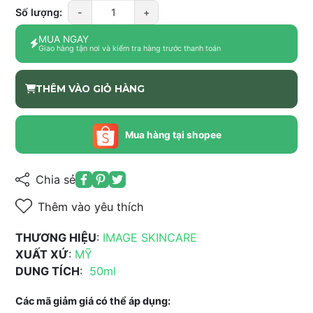
Số lượng:
-
+
MUA NGAY
Giao hàng tận nơi và kiểm tra hàng trước thanh toán
THÊM VÀO GIỎ HÀNG
Mua hàng tại shopee
Chia sẻ
Thêm vào yêu thích
THƯƠNG HIỆU
:
IMAGE SKINCARE
XUẤT XỨ
:
MỸ
DUNG TÍCH
:
50ml
Các mã giảm giá có thể áp dụng: