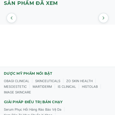
SẢN PHẨM ĐÃ XEM
Cách sử dụng
:
Lấy một lượng vừa bằng hạt cafe
t
hoa lên da đã làm sạch và massage nhẹ nhàng
cho đến khi hấp thụ, s
ử dụng vào buổi tối để có kết
quả tốt nhất.
DƯỢC MỸ PHẨM NỔI BẬT
|
|
|
OBAGI CLINICAL
SKINCEUTICALS
ZO SKIN HEALTH
|
|
|
|
MESOESTETIC
MARTIDERM
IS CLINICAL
HISTOLAB
IMAGE SKINCARE
GIẢI PHÁP ĐIỀU TRỊ BÁN CHẠY
|
Serum Phục Hồi Hàng Rào Bảo Vệ Da
|