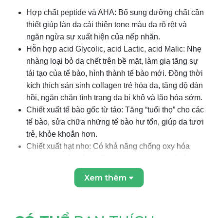
Hợp chất peptide và AHA: Bổ sung dưỡng chất cần
thiết giúp làn da cải thiện tone màu da rõ rệt và
ngăn ngừa sự xuất hiện của nếp nhăn.
Hỗn hợp acid Glycolic, acid Lactic, acid Malic: Nhẹ
nhàng loại bỏ da chết trên bề mặt, làm gia tăng sự
tái tạo của tế bào, hình thành tế bào mới. Đồng thời
kích thích sản sinh collagen trẻ hóa da, tăng độ đàn
hồi, ngăn chặn tình trạng da bị khô và lão hóa sớm.
Chiết xuất tế bào gốc từ táo: Tăng “tuổi thọ” cho các
tế bào, sửa chữa những tế bào hư tổn, giúp da tươi
trẻ, khỏe khoắn hơn.
Chiết xuất hạt nho: Có khả năng chống oxy hóa
mạnh mẽ, bảo vệ da tốt hơn, ngăn chặn quá trình
lão hóa.
Xem thêm
BV-OSC (tetrahexyldecyl ascorbate): Làm sáng da,
se khít lỗ chân lông, chống lão hóa bằng cách thúc
đẩy quá trình sản xuất collagen.