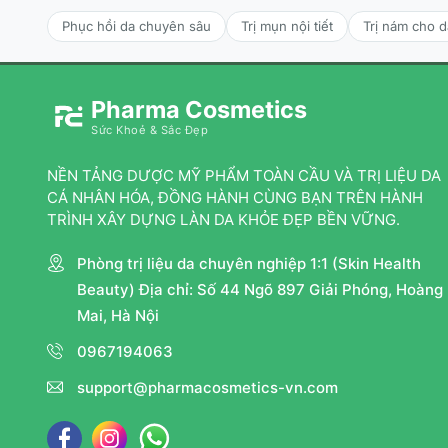
Phục hồi da chuyên sâu
Trị mụn nội tiết
Trị nám cho 
Pharma Cosmetics
Sức Khoẻ & Sắc Đẹp
NỀN TẢNG DƯỢC MỸ PHẨM TOÀN CẦU VÀ TRỊ LIỆU DA
CÁ NHÂN HÓA, ĐỒNG HÀNH CÙNG BẠN TRÊN HÀNH
TRÌNH XÂY DỰNG LÀN DA KHỎE ĐẸP BỀN VỮNG.
Phòng trị liệu da chuyên nghiệp 1:1 (Skin Health
Beauty) Địa chỉ: Số 44 Ngõ 897 Giải Phóng, Hoàng
Mai, Hà Nội
0967194063
support@pharmacosmetics-vn.com