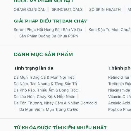
DƯỢC MỸ PHẨM NỔI BẬT
|
|
|
OBAGI CLINICAL
SKINCEUTICALS
ZO SKIN HEALTH
M
GIẢI PHÁP ĐIỀU TRỊ BÁN CHẠY
|
Serum Phục Hồi Hàng Rào Bảo Vệ Da
Kem Đặc Trị Mụn Chuẩ
|
Sản Phẩm Dưỡng Da Chứa PDRN
DANH MỤC SẢN PHẨM
Tình trạng làn da
Thành ph
Da Mụn Trứng Cá & Mụn Nội Tiết
Retinoid Tái
Da Nám, Tàn Nhang & Tăng Sắc Tố
Tretinoin Đặ
Da Khô Ráp, Thiếu Ẩm & Bong Tróc
Niacinamide
Da Lão Hóa, Chảy Xệ & Nếp Nhăn
Vitamin C L
Da Tổn Thương, Nhạy Cảm & Nhiễm Corticoid
Azelaic Acid
Da Mụn Viêm, Mụn Trứng Cá Đỏ
Peptide Phụ
TỪ KHÓA ĐƯỢC TÌM KIẾM NHIỀU NHẤT