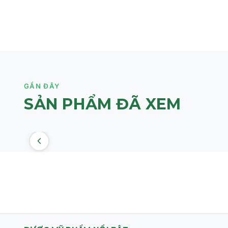
Sử dụng ngày 2 lần sáng và tối để có kết quả tốt nhất.
GẦN ĐÂY
SẢN PHẨM ĐÃ XEM