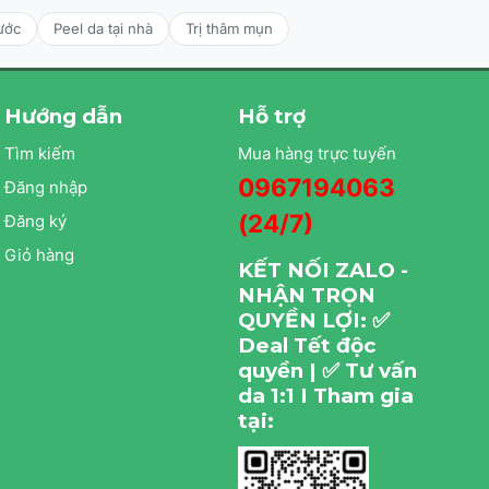
ước
Peel da tại nhà
Trị thâm mụn
Hướng dẫn
Hỗ trợ
Tìm kiếm
Mua hàng trực tuyến
0967194063
Đăng nhập
(24/7)
Đăng ký
Giỏ hàng
KẾT NỐI ZALO -
NHẬN TRỌN
QUYỀN LỢI: ✅
Deal Tết độc
quyền | ✅ Tư vấn
da 1:1 I Tham gia
tại: