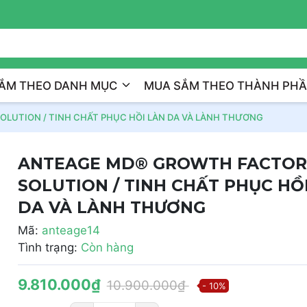
Trị Liệu Da Cá Nhân Hóa
ẮM THEO DANH MỤC
MUA SẮM THEO THÀNH PH
LUTION / TINH CHẤT PHỤC HỒI LÀN DA VÀ LÀNH THƯƠNG
ANTEAGE MD® GROWTH FACTOR
SOLUTION / TINH CHẤT PHỤC HỒ
DA VÀ LÀNH THƯƠNG
Mã:
anteage14
Tình trạng:
Còn hàng
9.810.000₫
10.900.000₫
- 10%