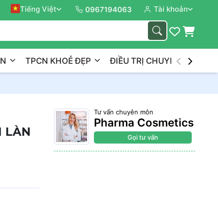
Tiếng Việt
Tài khoản
Đồng 
0967194063
ẦN
TPCN KHOẺ ĐẸP
ĐIỀU TRỊ CHUYÊN NGHIỆP
Tư vấn chuyên môn
Pharma Cosmetics
I LÀN
Gọi tư vấn