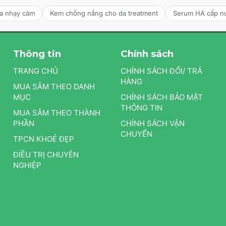
da nhạy cảm
Kem chống nắng cho da treatment
Serum HA cấp n
Thông tin
Chính sách
TRANG CHỦ
CHÍNH SÁCH ĐỔI/ TRẢ
HÀNG
MUA SẮM THEO DANH
MỤC
CHÍNH SÁCH BẢO MẬT
THÔNG TIN
MUA SẮM THEO THÀNH
PHẦN
CHÍNH SÁCH VẬN
CHUYỂN
TPCN KHOẺ ĐẸP
ĐIỀU TRỊ CHUYÊN
NGHIỆP