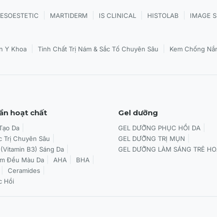
|
|
|
|
ESOESTETIC
MARTIDERM
IS CLINICAL
HISTOLAB
IMAGE 
|
|
n Y Khoa
Tinh Chất Trị Nám & Sắc Tố Chuyên Sâu
Kem Chống Nắn
ần hoạt chất
Gel dưỡng
 Tạo Da
GEL DƯỠNG PHỤC HỒI DA
c Trị Chuyên Sâu
GEL DƯỠNG TRỊ MỤN
 (Vitamin B3) Sáng Da
GEL DƯỠNG LÀM SÁNG TRẺ HO
àm Đều Màu Da
AHA
BHA
Ceramides
c Hồi