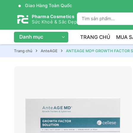
Giao Hàng Toàn Quốc
Pharma Cosmetics
Sức Khoẻ & Sắc Đẹp
Danh mục
TRANG CHỦ
MUA S
Trang chủ
AnteAGE
ANTEAGE MD® GROWTH FACTOR SO