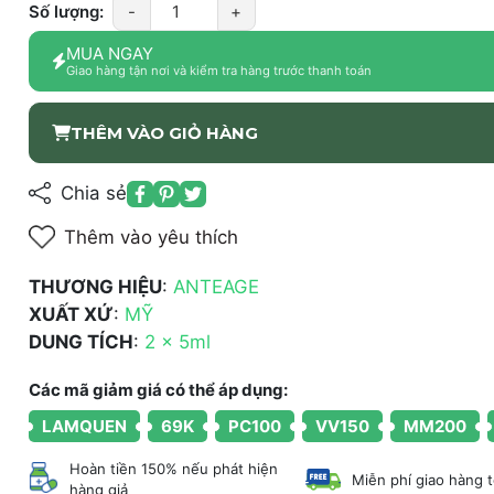
Số lượng:
-
+
MUA NGAY
Giao hàng tận nơi và kiểm tra hàng trước thanh toán
THÊM VÀO GIỎ HÀNG
Chia sẻ
Thêm vào yêu thích
THƯƠNG HIỆU
:
ANTEAGE
XUẤT XỨ
:
MỸ
DUNG TÍCH
:
2 x 5ml
Các mã giảm giá có thể áp dụng:
LAMQUEN
69K
PC100
VV150
MM200
Hoàn tiền 150% nếu phát hiện
Miễn phí giao hàng 
hàng giả