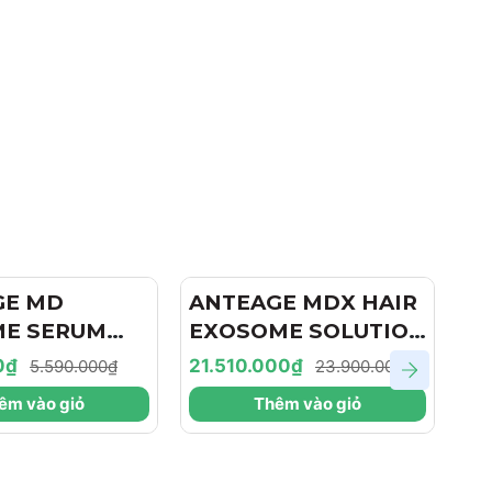
GE MD
- 10%
ANTEAGE MDX HAIR
- 10%
A
ME SERUM
EXOSOME SOLUTION
B
 TINH CHẤT
/ DUNG DỊCH TÁI
/ 
0₫
21.510.000₫
17
5.590.000₫
23.900.000₫
OXY HÓA,
TẠO, PHỤC HỒI
H
êm vào giỏ
Thêm vào giỏ
VIÊM, TRẺ
NANG TÓC
L
 PHỤC HỒI