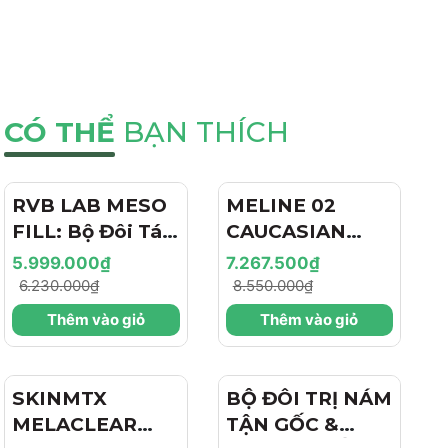
CÓ THỂ
BẠN THÍCH
RVB LAB MESO
- 4%
MELINE 02
- 15%
FILL: Bộ Đôi Tái
CAUCASIAN
Tạo & Nâng Cơ
SKIN
5.999.000₫
7.267.500₫
Chuyên Sâu -
DAY/NIGHT / BỘ
6.230.000₫
8.550.000₫
Hiệu Ứng "Filler
ĐÔI TRỊ NÁM
Thêm vào giỏ
Thêm vào giỏ
+ Botox Like"
NGÀY/ĐÊM,
Cho Làn Da Trẻ
SÁNG DA, TRẺ
Hóa
HÓA VÀ CĂNG
SKINMTX
- 15%
BỘ ĐÔI TRỊ NÁM
BÓNG
MELACLEAR
TẬN GỐC &