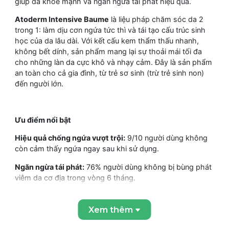
giúp da khỏe mạnh và ngăn ngừa tái phát hiệu quả.
Atoderm Intensive Baume
là liệu pháp chăm sóc da 2
trong 1: làm dịu cơn ngứa tức thì và tái tạo cấu trúc sinh
học của da lâu dài. Với kết cấu kem thẩm thấu nhanh,
không bết dính, sản phẩm mang lại sự thoải mái tối đa
cho những làn da cực khô và nhạy cảm. Đây là sản phẩm
an toàn cho cả gia đình, từ trẻ sơ sinh (trừ trẻ sinh non)
đến người lớn.
Ưu điểm nổi bật
Hiệu quả chống ngứa vượt trội:
9/10 người dùng không
còn cảm thấy ngứa ngay sau khi sử dụng.
Ngăn ngừa tái phát:
76% người dùng không bị bùng phát
viêm da cơ địa trong vòng 6 tháng.
Công nghệ độc quyền:
Áp dụng các sáng chế sinh học
(Lipigenium™, Skin Barrier Therapy™) giúp khôi phục hệ vi
Xem thêm
sinh vật và hàng rào lipid của da.