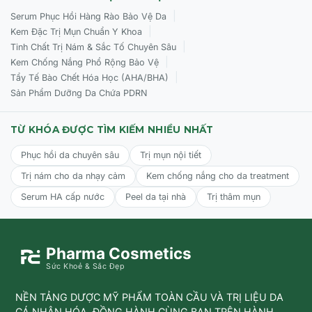
Sử dụng 1-2 lần mỗi ngày sau khi làm sạch da. Thoa sản
|
Serum Phục Hồi Hàng Rào Bảo Vệ Da
phẩm theo quy tắc nhấn (pump) để đảm bảo liều lượng:
|
Kem Đặc Trị Mụn Chuẩn Y Khoa
|
Tinh Chất Trị Nám & Sắc Tố Chuyên Sâu
Với trẻ sơ sinh (3 lần nhấn):
1 cho mặt & ngực; 1 cho tay
|
Kem Chống Nắng Phổ Rộng Bảo Vệ
& lưng; 1 cho cả 2 chân.
|
Tẩy Tế Bào Chết Hóa Học (AHA/BHA)
Với trẻ nhỏ (6 lần nhấn):
1 cho mặt & cổ; 1 cho ngực; 1
Sản Phẩm Dưỡng Da Chứa PDRN
cho lưng; 1 cho cả 2 tay; 2 cho cả 2 chân.
Với người lớn (9 lần nhấn):
1 cho mặt & cổ; 1 cho ngực; 1
TỪ KHÓA ĐƯỢC TÌM KIẾM NHIỀU NHẤT
cho lưng; 2 cho 2 tay; 4 cho 2 chân.
Massage nhẹ nhàng
Phục hồi da chuyên sâu
Trị mụn nội tiết
để kem thẩm thấu hoàn toàn.
Trị nám cho da nhạy cảm
Kem chống nắng cho da treatment
Serum HA cấp nước
Peel da tại nhà
Trị thâm mụn
Pharma Cosmetics
Sức Khoẻ & Sắc Đẹp
NỀN TẢNG DƯỢC MỸ PHẨM TOÀN CẦU VÀ TRỊ LIỆU DA
CÁ NHÂN HÓA, ĐỒNG HÀNH CÙNG BẠN TRÊN HÀNH