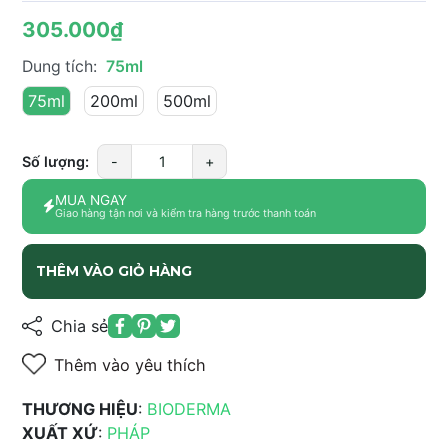
305.000₫
Dung tích:
75ml
75ml
200ml
500ml
Số lượng:
-
+
MUA NGAY
Giao hàng tận nơi và kiểm tra hàng trước thanh toán
THÊM VÀO GIỎ HÀNG
Chia sẻ
Thêm vào yêu thích
THƯƠNG HIỆU
:
BIODERMA
XUẤT XỨ
:
PHÁP