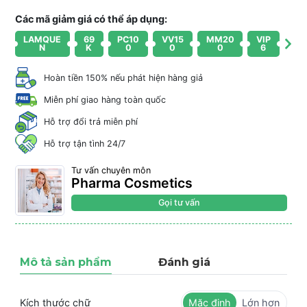
Các mã giảm giá có thể áp dụng:
LAMQUE
69
PC10
VV15
MM20
VIP
N
K
0
0
0
6
Hoàn tiền 150% nếu phát hiện hàng giả
Miễn phí giao hàng toàn quốc
Hỗ trợ đổi trả miễn phí
Hỗ trợ tận tình 24/7
Tư vấn chuyên môn
Pharma Cosmetics
Gọi tư vấn
Mô tả sản phẩm
Đánh giá
Kích thước chữ
Mặc định
Lớn hơn