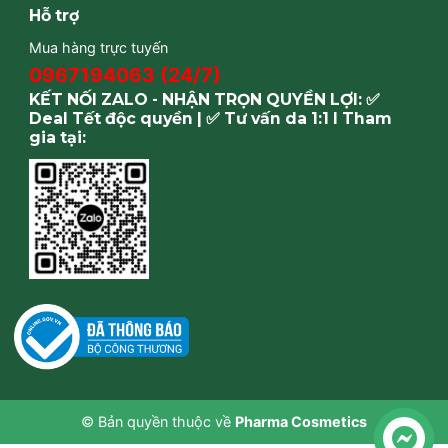
Hỗ trợ
Mua hàng trực tuyến
0967194063 (24/7)
KẾT NỐI ZALO - NHẬN TRỌN QUYỀN LỢI: ✅
Deal Tết độc quyền | ✅ Tư vấn da 1:1 I Tham
gia tại:
© Bản quyền thuộc về
Pharma Cosmetics