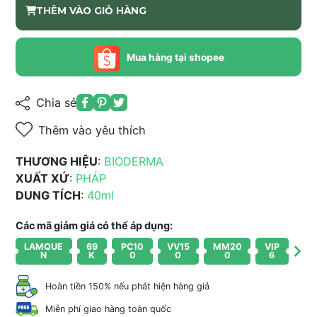
THÊM VÀO GIỎ HÀNG
Mua hàng tại shopee
Chia sẻ
Thêm vào yêu thích
THƯƠNG HIỆU
:
BIODERMA
XUẤT XỨ
:
PHÁP
DUNG TÍCH
:
40ml
Các mã giảm giá có thể áp dụng:
LAMQUE
69
PC10
VV15
MM20
VIP
N
K
0
0
0
6
Hoàn tiền 150% nếu phát hiện hàng giả
Miễn phí giao hàng toàn quốc