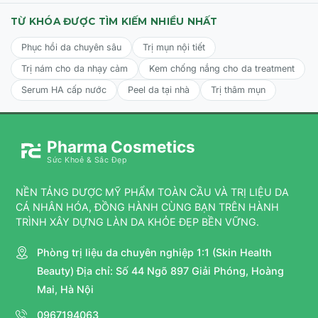
một lượng vừa đủ lên vùng mặt và cổ trước khi ra nắng.
TỪ KHÓA ĐƯỢC TÌM KIẾM NHIỀU NHẤT
Bước 2:
Tán đều để kem thẩm thấu và tạo lớp nền đều
Phục hồi da chuyên sâu
Trị mụn nội tiết
màu.
Trị nám cho da nhạy cảm
Kem chống nắng cho da treatment
Lưu ý:
Thoa lại sau mỗi 2 giờ nếu hoạt động ngoài trời,
sau khi bơi, đổ mồ hôi hoặc lau mặt bằng khăn để duy trì
Serum HA cấp nước
Peel da tại nhà
Trị thâm mụn
hiệu quả bảo vệ tốt nhất.
Pharma Cosmetics
Sức Khoẻ & Sắc Đẹp
NỀN TẢNG DƯỢC MỸ PHẨM TOÀN CẦU VÀ TRỊ LIỆU DA
CÁ NHÂN HÓA, ĐỒNG HÀNH CÙNG BẠN TRÊN HÀNH
TRÌNH XÂY DỰNG LÀN DA KHỎE ĐẸP BỀN VỮNG.
Phòng trị liệu da chuyên nghiệp 1:1 (Skin Health
Beauty) Địa chỉ: Số 44 Ngõ 897 Giải Phóng, Hoàng
Mai, Hà Nội
0967194063