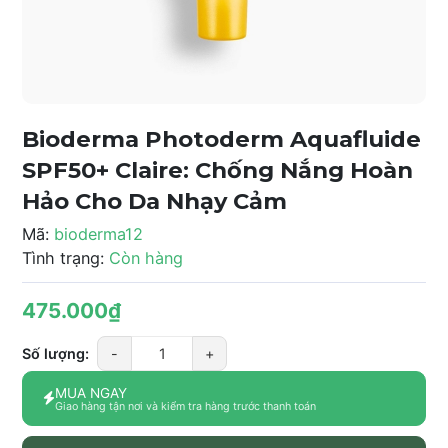
Bioderma Photoderm Aquafluide
SPF50+ Claire: Chống Nắng Hoàn
Hảo Cho Da Nhạy Cảm
Mã:
bioderma12
Tình trạng:
Còn hàng
475.000₫
Số lượng:
-
+
MUA NGAY
Giao hàng tận nơi và kiểm tra hàng trước thanh toán