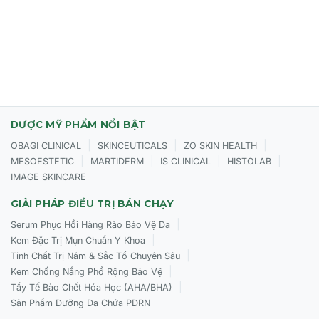
lớp kem lót trang điểm.
Kiểm soát dầu nhờn, mang lại bề mặt da khô thoáng, mịn
lì.
Đối tượng sử dụng CỦA Bioderma Photoderm
Aquafluide SPF50+ Claire
DƯỢC MỸ PHẨM NỔI BẬT
Người lớn và thanh thiếu niên (từ 12 tuổi trở lên).
|
|
|
OBAGI CLINICAL
SKINCEUTICALS
ZO SKIN HEALTH
Làn da nhạy cảm, dễ kích ứng với ánh nắng.
|
|
|
|
MESOESTETIC
MARTIDERM
IS CLINICAL
HISTOLAB
IMAGE SKINCARE
Phù hợp với mọi loại da, kể cả da hỗn hợp đến da dầu.
GIẢI PHÁP ĐIỀU TRỊ BÁN CHẠY
Người muốn tìm kem chống nắng nâng tông tự nhiên,
mỏng nhẹ.
|
Serum Phục Hồi Hàng Rào Bảo Vệ Da
|
Kem Đặc Trị Mụn Chuẩn Y Khoa
|
Tinh Chất Trị Nám & Sắc Tố Chuyên Sâu
|
Kem Chống Nắng Phổ Rộng Bảo Vệ
Cách sử dụng CỦA Bioderma Photoderm Aquafluide
|
SPF50+ Claire
Tẩy Tế Bào Chết Hóa Học (AHA/BHA)
Sản Phẩm Dưỡng Da Chứa PDRN
Bước 1:
Sử dụng hàng ngày sau bước kem dưỡng. Thoa