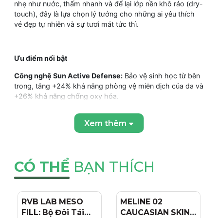
nhẹ như nước, thấm nhanh và để lại lớp nền khô ráo (dry-
touch), đây là lựa chọn lý tưởng cho những ai yêu thích
vẻ đẹp tự nhiên và sự tươi mát tức thì.
Ưu điểm nổi bật
Công nghệ Sun Active Defense:
Bảo vệ sinh học từ bên
trong, tăng +24% khả năng phòng vệ miễn dịch của da và
+26% khả năng chống oxy hóa.
Hiệu ứng Claire (Light Tint):
Giúp làm đều màu da, nâng
Xem thêm
tông nhẹ nhàng và tạo hiệu ứng "bonne mine" (da rạng rỡ,
khỏe mạnh).
Kết cấu Aqua-texture:
Siêu mỏng nhẹ, không gây nhờn
rít, không để lại vệt trắng, tạo cảm giác tươi mát khi thoa.
CÓ THỂ
BẠN THÍCH
Độ bền cao:
Kháng nước, chịu được nhiệt độ và độ ẩm
cao, phù hợp với khí hậu Việt Nam.
RVB LAB MESO
- 4%
MELINE 02
- 15%
An toàn tuyệt đối:
Không mùi, không gây mụn (non-
FILL: Bộ Đôi Tái
CAUCASIAN SKIN
comedogenic), dung nạp tốt cho cả vùng da mắt nhạy