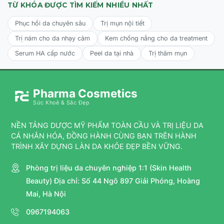
TỪ KHÓA ĐƯỢC TÌM KIẾM NHIỀU NHẤT
Phục hồi da chuyên sâu
Trị mụn nội tiết
Trị nám cho da nhạy cảm
Kem chống nắng cho da treatment
Serum HA cấp nước
Peel da tại nhà
Trị thâm mụn
Pharma Cosmetics
Sức Khoẻ & Sắc Đẹp
NỀN TẢNG DƯỢC MỸ PHẨM TOÀN CẦU VÀ TRỊ LIỆU DA
CÁ NHÂN HÓA, ĐỒNG HÀNH CÙNG BẠN TRÊN HÀNH
TRÌNH XÂY DỰNG LÀN DA KHỎE ĐẸP BỀN VỮNG.
Phòng trị liệu da chuyên nghiệp 1:1 (Skin Health
Beauty) Địa chỉ: Số 44 Ngõ 897 Giải Phóng, Hoàng
Mai, Hà Nội
0967194063