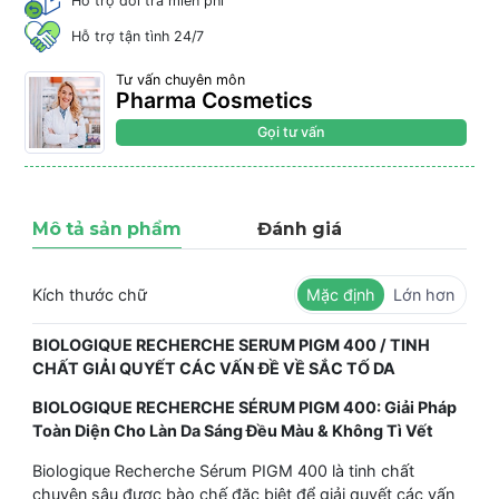
Hỗ trợ đổi trả miễn phí
Hỗ trợ tận tình 24/7
Tư vấn chuyên môn
Pharma Cosmetics
Gọi tư vấn
Mô tả sản phẩm
Đánh giá
Kích thước chữ
Mặc định
Lớn hơn
BIOLOGIQUE RECHERCHE SERUM PIGM 400 / TINH
CHẤT GIẢI QUYẾT CÁC VẤN ĐỀ VỀ SẮC TỐ DA
BIOLOGIQUE RECHERCHE SÉRUM PIGM 400: Giải Pháp
Toàn Diện Cho Làn Da Sáng Đều Màu & Không Tì Vết
Biologique Recherche Sérum PIGM 400 là tinh chất
chuyên sâu được bào chế đặc biệt để giải quyết các vấn