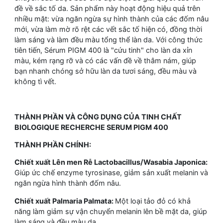
đề về sắc tố da. Sản phẩm này hoạt động hiệu quả trên
nhiều mặt: vừa ngăn ngừa sự hình thành của các đốm nâu
mới, vừa làm mờ rõ rệt các vết sắc tố hiện có, đồng thời
làm sáng và làm đều màu tổng thể làn da. Với công thức
tiên tiến, Sérum PIGM 400 là "cứu tinh" cho làn da xỉn
màu, kém rạng rỡ và có các vấn đề về thâm nám, giúp
bạn nhanh chóng sở hữu làn da tươi sáng, đều màu và
không tì vết.
THÀNH PHẦN VÀ CÔNG DỤNG CỦA TINH CHẤT
BIOLOGIQUE RECHERCHE SERUM PIGM 400
THÀNH PHẦN CHÍNH:
Chiết xuất Lên men Rễ Lactobacillus/Wasabia Japonica:
Giúp ức chế enzyme tyrosinase, giảm sản xuất melanin và
ngăn ngừa hình thành đốm nâu.
Chiết xuất Palmaria Palmata:
Một loại tảo đỏ có khả
năng làm giảm sự vận chuyển melanin lên bề mặt da, giúp
làm sáng và đều màu da.