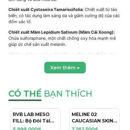
Chiết xuất Cystoseira Tamariscifolia:
Chiết xuất từ tảo
biển, có tác dụng làm sáng da và giảm cường độ của các
đốm sắc tố.
Chiết xuất Mầm Lepidium Sativum (Mầm Cải Xoong):
Chứa sulforaphane, một chất chống oxy hóa mạnh mẽ
giúp ức chế sản xuất melanin.
Chiết xuất Pancratium Maritimum (Hoa Lily Biển):
Giúp
giảm kích thước và cường độ của các đốm sắc tố bằng
cách điều hòa tổng hợp melanin.
Xem thêm
Isoflavones Đậu Nành:
Có tác dụng chống oxy hóa và
giúp cải thiện tình trạng da.
CÓ THỂ
BẠN THÍCH
Dimethylmethoxy Chromanol:
Một chất chống oxy hóa
mạnh mẽ giúp bảo vệ da khỏi tác hại của gốc tự do và
ngăn ngừa hình thành sắc tố.
RVB LAB MESO
- 4%
MELINE 02
- 15%
Hydrolyzed Wheat Flour (Bột Mì Thủy Phân) &
FILL: Bộ Đôi Tái
CAUCASIAN SKIN
Hydrolyzed Prunus Domestica:
Các thành phần dưỡng
Tạo & Nâng Cơ
DAY/NIGHT / BỘ
ẩm và giúp làm sáng da.
5.999.000₫
7.267.500₫