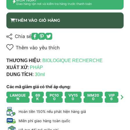
Giao hàng tận nơi và kiểm tra hàng trước thanh toán
THÊM VÀO GIỎ HÀNG
Chia sẻ
Thêm vào yêu thích
THƯƠNG HIỆU
:
BIOLOGIQUE RECHERCHE
XUẤT XỨ
:
PHÁP
DUNG TÍCH
:
30ml
Các mã giảm giá có thể áp dụng:
LAMQUE
69
PC10
VV15
MM20
VIP
N
K
0
0
0
6
Hoàn tiền 150% nếu phát hiện hàng giả
Miễn phí giao hàng toàn quốc