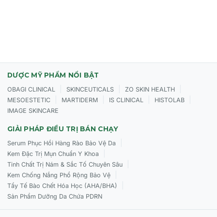
Thoa nhẹ nhàng lên toàn bộ khuôn mặt, cổ và vùng ngực
(nếu cần), tập trung vào những vùng da có vết thâm nám
hoặc không đều màu.
Vỗ nhẹ để tinh chất thẩm thấu hoàn toàn vào da.
Sử dụng vào buổi sáng và/hoặc buổi tối, tùy theo tình
trạng da và lời khuyên của chuyên gia.
DƯỢC MỸ PHẨM NỔI BẬT
|
|
|
OBAGI CLINICAL
SKINCEUTICALS
ZO SKIN HEALTH
Để đạt hiệu quả tốt nhất, nên kết hợp với các sản phẩm
|
|
|
|
MESOESTETIC
MARTIDERM
IS CLINICAL
HISTOLAB
khác trong quy trình chăm sóc da của Biologique
IMAGE SKINCARE
Recherche.
GIẢI PHÁP ĐIỀU TRỊ BÁN CHẠY
Luôn sử dụng kem chống nắng phổ rộng vào ban ngày
để bảo vệ da khỏi tác hại của tia UV, nguyên nhân chính
|
Serum Phục Hồi Hàng Rào Bảo Vệ Da
gây ra sắc tố da.
|
Kem Đặc Trị Mụn Chuẩn Y Khoa
|
Tinh Chất Trị Nám & Sắc Tố Chuyên Sâu
|
Kem Chống Nắng Phổ Rộng Bảo Vệ
|
Tẩy Tế Bào Chết Hóa Học (AHA/BHA)
Sản Phẩm Dưỡng Da Chứa PDRN