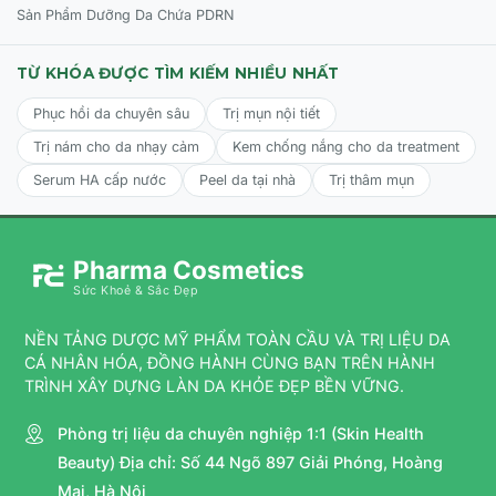
Sản Phẩm Dưỡng Da Chứa PDRN
giúp cho da dịu lại, bớt kích ứng và hỗ trợ điều trị nám
được tốt hơn. (tình trạng rosacea)
TỪ KHÓA ĐƯỢC TÌM KIẾM NHIỀU NHẤT
- Bảo vệ và xoa dịu làn da bị tổn thương bởi ánh nắng,
bụi bẩn, ô nhiễm đô thị hóa.
Phục hồi da chuyên sâu
Trị mụn nội tiết
Trị nám cho da nhạy cảm
Kem chống nắng cho da treatment
-Phục hồi làn da bị tổn thương bởi tia UVA / UVB
Serum HA cấp nước
Peel da tại nhà
Trị thâm mụn
Tất cả các thành phần:
Nước / Eau, Butylene Glycol,
Niacinamide, Glycerin, Tranexamic Acid, 1,2-
Hexanediol, Xanthan Gum, Hydroxyacetophenone,
Pharma Cosmetics
Caprylyl Glycol, Carbomer, Disodium EDTA,
Ethylhexylglycerin, Sodium Hydroxide.
Sức Khoẻ & Sắc Đẹp
NỀN TẢNG DƯỢC MỸ PHẨM TOÀN CẦU VÀ TRỊ LIỆU DA
CHỈ ĐỊNH SỬ DỤNG SERUM CELL SHOCK PEACE
CÁ NHÂN HÓA, ĐỒNG HÀNH CÙNG BẠN TRÊN HÀNH
TRÌNH XÂY DỰNG LÀN DA KHỎE ĐẸP BỀN VỮNG.
BOOSTER - 5% NIACINAMIDE + 2% TRANEXAMIC
Phòng trị liệu da chuyên nghiệp 1:1 (Skin Health
Beauty) Địa chỉ: Số 44 Ngõ 897 Giải Phóng, Hoàng
ACID
Mai, Hà Nội