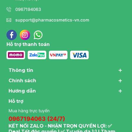
- Loại da:
mọi làn da.
0967194063
- Vấn đề da:
Da nhạy cảm, Da mỏng đỏ, tăng săc tố
support@pharmacosmetics-vn.com
sau viêm, Da bị căng thẳng do yếu tố ô nhiễm đời sống
đô thị hóa
- Cách sử dụng:
Hỗ trợ thanh toán
Peace Booster dùng vào mỗi buổi sáng & tối, chỉ
cần 2-3 giọt là đã có thể phát huy hiệu quả thấy rõ.
Có thể kết hợp với tất cả các loại sản phẩm dưỡng
da dạng nước, dạng kem khác.
Thông tin
Chính sách
Hướng dẫn
Hỗ trợ
Mua hàng trực tuyến
0967194063 (24/7)
KẾT NỐI ZALO - NHẬN TRỌN QUYỀN LỢI: ✅
Deal Tết độc quyền | ✅ Tư vấn da 1:1 I Tham