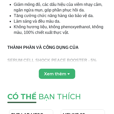
Giảm mỏng đỏ, các dấu hiệu của viêm nhạy cảm,
ngăn ngừa mụn, góp phần phục hồi da.
Tăng cường chức năng hàng rào bảo vệ da.
Làm sáng và đều màu da.
Không hương liệu, không phenoxyethanol, không
màu, 100% chiết xuất thực vật.
THÀNH PHẦN VÀ CÔNG DỤNG CỦA
SERUM CELL SHOCK PEACE BOOSTER - 5%
Xem thêm
NIACINAMIDE + 2% TRANEXAMIC ACID
NIACINAMIDE
: Còn được biết đến với tên gọi là
vitamin B3, theo nhiều nghiên cứu đã được thực
hiện, 5% niacinamide thoa lên da trong vòng 12
CÓ THỂ
BẠN THÍCH
tuần cho thấy giảm được nếp nhăn, vết thâm,
eczema và triệu chứng vàng da.
- Củng cố hàng rào bảo vệ da, Niacinamide giúp bổ