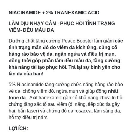
NIACINAMIDE + 2% TRANEXAMIC ACID
LÀM DỊU NHẠY CẢM - PHỤC HỒI TÌNH TRẠNG
VIÊM- ĐỀU MÀU DA
Dưỡng chất tăng cường Peace Booster làm giảm
các
tình trạng mẩn đỏ do viêm da kích ứng, củng cố
hàng rào bảo vệ da, ngăn ngừa và điều trị mụn,
đồng thời góp phần làm đều màu da, tăng cường
khả năng tái tạo phục hồi. Trả lại sự bình yên cho
làn da của bạn!
5% Niacinamide tăng cường chức năng hàng rào bảo
vệ da, chống viêm đỏ, ngừa mụn và giúp đồng
nhất
tone da.
Axit tranexamic gần có khả năng chữa trị hội
chứng tăng sắc tố sau viêm (đi nắng, tiếp xúc tia gây
hại, bắn laser) và chứng đỏ da rosacea, làm sáng da,
hỗ trợ điều trị nám.
LỢI ÍCH: