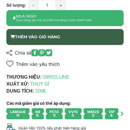
Số lượng:
-
+
MUA NGAY
Giao hàng tận nơi và kiểm tra hàng trước thanh toán
THÊM VÀO GIỎ HÀNG
Chia sẻ
Thêm vào yêu thích
THƯƠNG HIỆU:
SWISS LINE
XUẤT XỨ:
THỤY SĨ
DUNG TÍCH:
20ML
Các mã giảm giá có thể áp dụng:
LAMQUE
69
PC10
VV15
MM20
VIP
N
K
0
0
0
6
Hoàn tiền 150% nếu phát hiện hàng giả