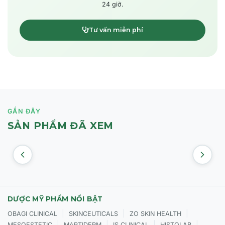
24 giờ.
Tư vấn miễn phí
GẦN ĐÂY
SẢN PHẨM ĐÃ XEM
DƯỢC MỸ PHẨM NỔI BẬT
|
|
|
OBAGI CLINICAL
SKINCEUTICALS
ZO SKIN HEALTH
|
|
|
|
MESOESTETIC
MARTIDERM
IS CLINICAL
HISTOLAB