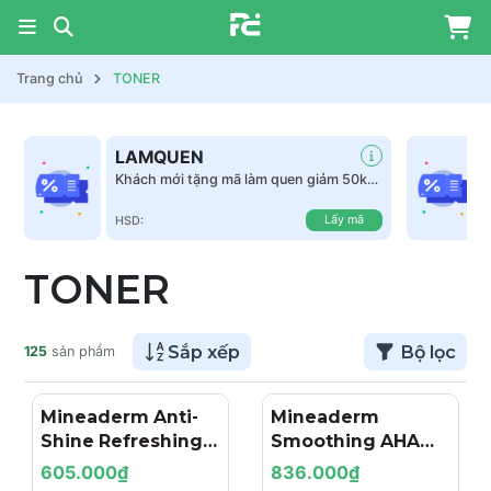
Trang chủ
TONER
LAMQUEN
Khách mới tặng mã làm quen giảm 50k
tất cả sản phẩm
Lấy mã
HSD:
TONER
Sắp xếp
Bộ lọc
125
sản phẩm
Mineaderm Anti-
Mineaderm
Shine Refreshing
Smoothing AHA
Tonic – Nước Cân
BHA Toner – Nước
605.000₫
836.000₫
Bằng Giảm Bóng
Hoa Hồng Thanh