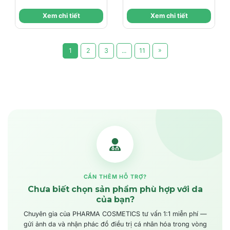
Cường Hấp Thụ
Dưỡng Chất Thẩm
Xem chi tiết
Xem chi tiết
Dưỡng Chất
Thấu
»
1
2
3
...
11
CẦN THÊM HỖ TRỢ?
Chưa biết chọn sản phẩm phù hợp với da
của bạn?
Chuyên gia của PHARMA COSMETICS tư vấn 1:1 miễn phí —
gửi ảnh da và nhận phác đồ điều trị cá nhân hóa trong vòng