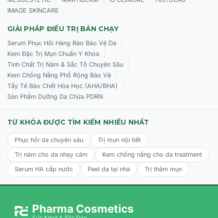
IMAGE SKINCARE
GIẢI PHÁP ĐIỀU TRỊ BÁN CHẠY
|
Serum Phục Hồi Hàng Rào Bảo Vệ Da
|
Kem Đặc Trị Mụn Chuẩn Y Khoa
|
Tinh Chất Trị Nám & Sắc Tố Chuyên Sâu
|
Kem Chống Nắng Phổ Rộng Bảo Vệ
|
Tẩy Tế Bào Chết Hóa Học (AHA/BHA)
Sản Phẩm Dưỡng Da Chứa PDRN
TỪ KHÓA ĐƯỢC TÌM KIẾM NHIỀU NHẤT
Phục hồi da chuyên sâu
Trị mụn nội tiết
Trị nám cho da nhạy cảm
Kem chống nắng cho da treatment
Serum HA cấp nước
Peel da tại nhà
Trị thâm mụn
Pharma Cosmetics
Sức Khoẻ & Sắc Đẹp