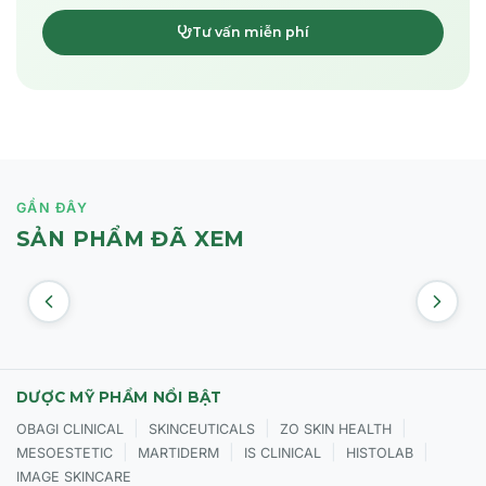
Tư vấn miễn phí
GẦN ĐÂY
SẢN PHẨM ĐÃ XEM
DƯỢC MỸ PHẨM NỔI BẬT
|
|
|
OBAGI CLINICAL
SKINCEUTICALS
ZO SKIN HEALTH
|
|
|
|
MESOESTETIC
MARTIDERM
IS CLINICAL
HISTOLAB
IMAGE SKINCARE