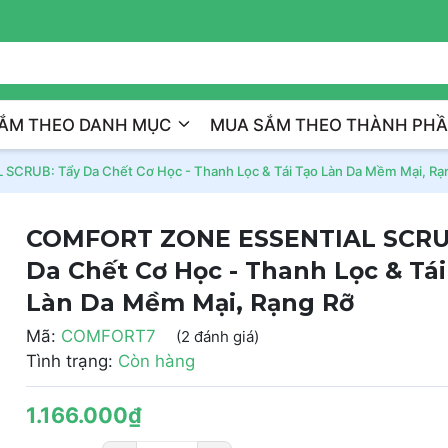
Trị Liệu Da Cá Nhân Hóa
ẮM THEO DANH MỤC
MUA SẮM THEO THÀNH PH
RUB: Tẩy Da Chết Cơ Học - Thanh Lọc & Tái Tạo Làn Da Mềm Mại, Rạ
COMFORT ZONE ESSENTIAL SCRU
Da Chết Cơ Học - Thanh Lọc & Tái
Làn Da Mềm Mại, Rạng Rỡ
Mã:
COMFORT7
(2 đánh giá)
Tình trạng:
Còn hàng
1.166.000₫