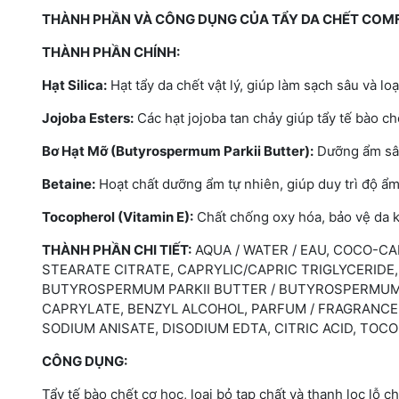
THÀNH PHẦN VÀ CÔNG DỤNG CỦA TẨY DA CHẾT COM
THÀNH PHẦN CHÍNH:
Hạt Silica:
Hạt tẩy da chết vật lý, giúp làm sạch sâu và loạ
Jojoba Esters:
Các hạt jojoba tan chảy giúp tẩy tế bào 
Bơ Hạt Mỡ (Butyrospermum Parkii Butter):
Dưỡng ẩm sâu
Betaine:
Hoạt chất dưỡng ẩm tự nhiên, giúp duy trì độ ẩm
Tocopherol (Vitamin E):
Chất chống oxy hóa, bảo vệ da kh
THÀNH PHẦN CHI TIẾT:
AQUA / WATER / EAU, COCO-CA
STEARATE CITRATE, CAPRYLIC/CAPRIC TRIGLYCERIDE
BUTYROSPERMUM PARKII BUTTER / BUTYROSPERMUM P
CAPRYLATE, BENZYL ALCOHOL, PARFUM / FRAGRANCE
SODIUM ANISATE, DISODIUM EDTA, CITRIC ACID, TOC
CÔNG DỤNG:
Tẩy tế bào chết cơ học, loại bỏ tạp chất và thanh lọc lỗ c