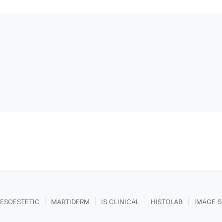
|
|
|
|
ESOESTETIC
MARTIDERM
IS CLINICAL
HISTOLAB
IMAGE 