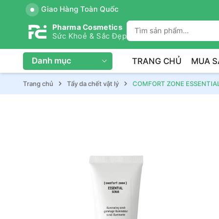
Giao Hàng Toàn Quốc
Pharma Cosmetics
Sức Khoẻ & Sắc Đẹp
Danh mục
TRANG CHỦ
MUA S
Trang chủ
Tẩy da chết vật lý
COMFORT ZONE ESSENTIAL SC