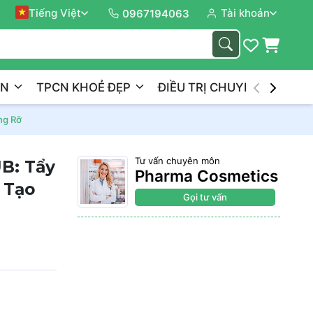
Tiếng Việt
Tài khoản
Đồng 
0967194063
ẦN
TPCN KHOẺ ĐẸP
ĐIỀU TRỊ CHUYÊN NGHIỆP
ng Rỡ
Tư vấn chuyên môn
B: Tẩy
Pharma Cosmetics
 Tạo
Gọi tư vấn