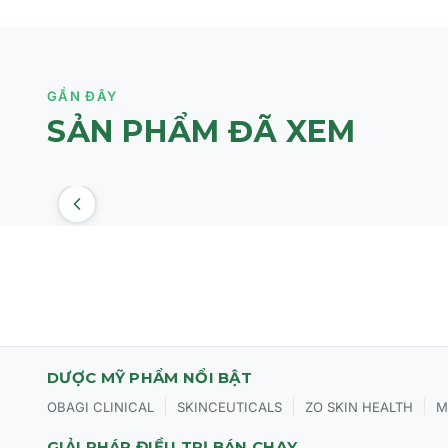
GẦN ĐÂY
SẢN PHẨM ĐÃ XEM
DƯỢC MỸ PHẨM NỔI BẬT
|
|
|
OBAGI CLINICAL
SKINCEUTICALS
ZO SKIN HEALTH
M
GIẢI PHÁP ĐIỀU TRỊ BÁN CHẠY