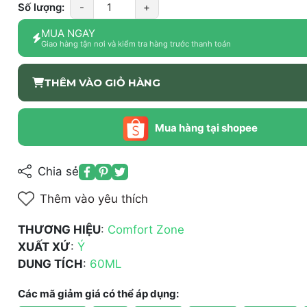
Số lượng:
-
+
MUA NGAY
Giao hàng tận nơi và kiểm tra hàng trước thanh toán
THÊM VÀO GIỎ HÀNG
Mua hàng tại shopee
Chia sẻ
Thêm vào yêu thích
THƯƠNG HIỆU
:
Comfort Zone
XUẤT XỨ
:
Ý
DUNG TÍCH
:
60ML
Các mã giảm giá có thể áp dụng: