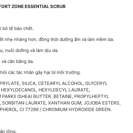
FORT ZONE ESSENTIAL SCRUB
i bỏ tế bào chết.
chết nhẹ nhàng hơn, đồng thời dưỡng ẩm và làm mềm da.
, nuôi dưỡng và làm dịu da.
 và cân bằng da.
ỏi các tác nhân gây hại từ môi trường.
PRYLATE, SILICA, CETEARYL ALCOHOL, GLYCERYL
, HEXYLDECANOL, HEXYLDECYL LAURATE,
ARKII (SHEA) BUTTER, BETAINE, PROPYLHEPTYL
, SORBITAN LAURATE, XANTHAN GUM, JOJOBA ESTERS,
OPHEROL, CI 77289 / CHROMIUM HYDROXIDE GREEN.
hân lông.