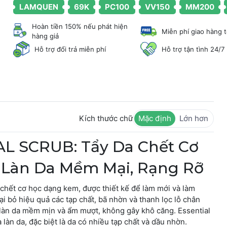
LAMQUEN
69K
PC100
VV150
MM200
Hoàn tiền 150% nếu phát hiện
Miễn phí giao hàng 
hàng giả
Hỗ trợ đổi trả miễn phí
Hỗ trợ tận tình 24/7
Kích thước chữ
Mặc định
Lớn hơn
 SCRUB: Tẩy Da Chết Cơ
o Làn Da Mềm Mại, Rạng Rỡ
 chết cơ học dạng kem, được thiết kế để làm mới và làm
oại bỏ hiệu quả các tạp chất, bã nhờn và thanh lọc lỗ chân
làn da mềm mịn và ẩm mượt, không gây khô căng. Essential
 làn da, đặc biệt là da có nhiều tạp chất và dầu nhờn.