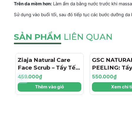
Trên da mềm hơn:
Làm ẩm da bằng nước trước khi massa
Sử dụng vào buổi tối, sau đó tiếp tục các bước dưỡng da 
SẢN PHẨM
LIÊN QUAN
Ziaja Natural Care
GSC NATURA
Face Scrub – Tẩy Tế
PEELING: Tẩy
Bào Chết Hạt Siêu
Chết Sinh Học
459.000₫
550.000₫
Nhỏ Thuần Chay Cho
Nhẹ, Dưỡng 
Thêm vào giỏ
Xem chi t
Da Mịn Màng
Thâm